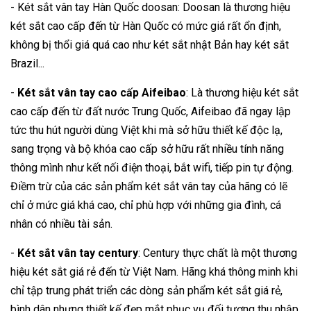
- Két sắt vân tay Hàn Quốc doosan: Doosan là thương hiệu
két sắt cao cấp đến từ Hàn Quốc có mức giá rất ổn định,
không bị thổi giá quá cao như két sắt nhật Bản hay két sắt
Brazil...
-
Két sắt vân tay cao cấp Aifeibao
: Là thương hiệu két sắt
cao cấp đến từ đất nước Trung Quốc, Aifeibao đã ngay lập
tức thu hút người dùng Việt khi mà sở hữu thiết kế độc lạ,
sang trọng và bộ khóa cao cấp sở hữu rất nhiều tính năng
thông mình như kết nối điện thoại, bắt wifi, tiếp pin tự động.
Điềm trừ của các sản phẩm két sắt vân tay của hãng có lẽ
chỉ ở mức giá khá cao, chỉ phù hợp với những gia đình, cá
nhân có nhiều tài sản.
-
Két sắt vân tay century
: Century thực chất là một thương
hiệu két sắt giá rẻ đến từ Việt Nam. Hãng khá thông minh khi
chỉ tập trung phát triển các dòng sản phẩm két sắt giá rẻ,
bình dân nhưng thiết kế đẹp mắt phục vụ đối tượng thu nhập