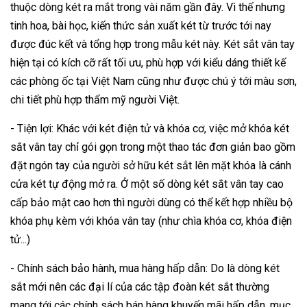
thuộc dòng két ra mắt trong vài năm gần đây. Vì thế nhưng
tinh hoa, bài học, kiến thức sản xuất két từ trước tới nay
được đúc kết và tổng hợp trong mẫu két này. Két sắt vân tay
hiện tại có kích cỡ rất tối ưu, phù hợp với kiểu dáng thiết kế
các phòng ốc tại Việt Nam cũng như được chú ý tới màu sơn,
chi tiết phù hợp thẩm mỹ người Việt.
- Tiện lợi: Khác với két điện tử và khóa cơ, việc mở khóa két
sắt vân tay chỉ gói gọn trong một thao tác đơn giản bao gồm
đặt ngón tay của người sở hữu két sắt lên mặt khóa là cánh
cửa két tự động mở ra. Ở một số dòng két sắt vân tay cao
cấp bảo mật cao hơn thì người dùng có thể kết hợp nhiều bộ
khóa phụ kèm với khóa vân tay (như chìa khóa cơ, khóa điện
tử...)
- Chính sách bảo hành, mua hàng hấp dẫn: Do là dòng két
sắt mới nên các đại lí của các tập đoàn két sắt thường
mang tới các chính sách bán hàng khuyến mãi hấp dẫn, mục