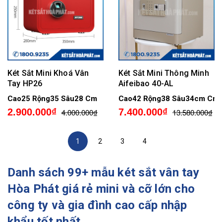
Két Sắt Mini Khoá Vân
Két Sắt Mini Thông Minh
Tay HP26
Aifeibao 40-AL
Cao25 Rộng35 Sâu28 Cm
Cao42 Rộng38 Sâu34cm Cm
2.900.000₫
7.400.000₫
4.000.000₫
13.580.000₫
1
2
3
4
Danh sách 99+ mẫu két sắt vân tay
Hòa Phát giá rẻ mini và cỡ lớn cho
công ty và gia đình cao cấp nhập
khẩu tốt nhất