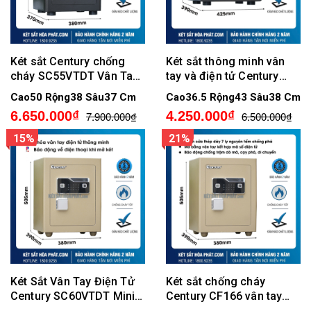
Két sắt Century chống
Két sắt thông minh vân
cháy SC55VTDT Vân Tay
tay và điện tử Century
Điện Tử Chính Hãng
CF50VTDT chống cháy
Cao50 Rộng38 Sâu37 Cm
Cao36.5 Rộng43 Sâu38 Cm
6.650.000₫
4.250.000₫
7.900.000₫
6.500.000₫
15%
21%
Két Sắt Vân Tay Điện Tử
Két sắt chống cháy
Century SC60VTDT Mini
Century CF166 vân tay
Chống Cháy Cao Cấp
điện tử cao cấp