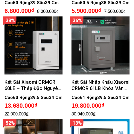
Cao50 Rộng39 Sâu39 Cm
Cao50.5 Rộng38 Sâu39 Cm
6.800.000₫
5.900.000₫
8.000.000₫
7.500.000₫
38%
36%
Két Sắt Xiaomi CRMCR
Két Sắt Nhập Khẩu Xiaomi
60LE – Thép Đặc Nguyên
CRMCR 61LB Khóa Vân
Khối, Vân Tay Định Danh,
Tay Điện Tử Định Danh
Cao60 Rộng39.5 Sâu34 Cm
Cao61 Rộng39.5 Sâu34 Cm
Cảnh Báo Trộm Về Điện
Người Mở
13.680.000₫
19.800.000₫
Thoại
22.000.000₫
30.940.000₫
52%
13%