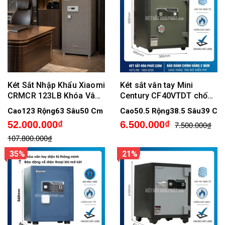
Két Sắt Nhập Khẩu Xiaomi
Két sắt vân tay Mini
CRMCR 123LB Khóa Vân
Century CF40VTDT chống
Tay Điện Tử Định Danh
cháy
Cao123 Rộng63 Sâu50 Cm
Cao50.5 Rộng38.5 Sâu39 Cm
Người Mở
52.000.000₫
6.500.000₫
7.500.000₫
107.800.000₫
35%
21%