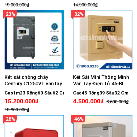
19.000.000₫
14.900.000₫
23%
32%
Két sắt chống cháy
Két Sắt Mini Thông Minh
Century C1250VT vân tay
Vân Tay Điện Tử 45-BL
Cao1m23 Rộng60 Sâu62 Cm
Cao45 Rộng39 Sâu32 Cm
15.200.000₫
4.500.000₫
6.600.000₫
19.800.000₫
28%
46%