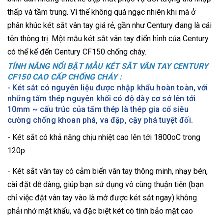
thấp và tầm trung. Vì thế không quá ngạc nhiên khi mà ở
phân khúc két sắt vân tay giá rẻ, gần như Century đang là cái
tên thông trị. Một mẫu két sắt vân tay điển hình của Century
có thể kể đến Century CF150 chống cháy.
TÍNH NĂNG NỔI BẬT MẪU KÉT SẮT VÂN TAY CENTURY
CF150 CAO CẤP CHỐNG CHÁY :
- Két sắt có nguyên liệu được nhập khẩu hoàn toàn, với
những tấm thép nguyên khối có độ dày cơ sở lên tới
10mm ~ cấu trúc của tấm thép là thép gia cố siêu
cường chống khoan phá, va đập, cậy phá tuyệt đối.
- Két sắt có khả năng chịu nhiệt cao lên tới 1800oC trong
120p
- Két sắt vân tay có cảm biến vân tay thông minh, nhạy bén,
cài đặt dễ dàng, giúp bạn sử dụng vô cùng thuận tiện (bạn
chỉ việc đặt vân tay vào là mở được két sắt ngay) không
phải nhớ mật khẩu, và đặc biệt két có tính bảo mật cao