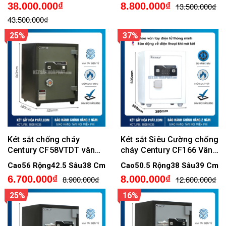
38.000.000₫
8.800.000₫
13.500.000₫
43.500.000₫
25%
37%
Két sắt chống cháy
Két sắt Siêu Cường chống
Century CF58VTDT vân
cháy Century CF166 Vân
tay điện tử
tay điện tử cao cấp
Cao56 Rộng42.5 Sâu38 Cm
Cao50.5 Rộng38 Sâu39 Cm
6.700.000₫
8.000.000₫
8.900.000₫
12.600.000₫
25%
16%