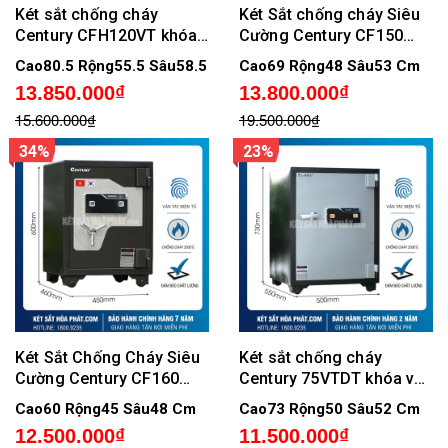
Két sắt chống cháy
Két Sắt chống cháy Siêu
Century CFH120VT khóa
Cường Century CF150
vân tay điện tử
Vân Tay cao cấp, Cảnh
Cao80.5 Rộng55.5 Sâu58.5 Cm
Cao69 Rộng48 Sâu53 Cm
Báo Về Điện Thoại
13.850.000₫
13.800.000₫
15.600.000₫
19.500.000₫
34%
23%
Két Sắt Chống Cháy Siêu
Két sắt chống cháy
Cường Century CF160
Century 75VTDT khóa vân
Vân Tay Điện Tử Cao Cấp,
tay điện tử
Cao60 Rộng45 Sâu48 Cm
Cao73 Rộng50 Sâu52 Cm
Có Cảnh Báo Về Điện
12.500.000₫
11.500.000₫
Thoại