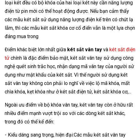
loại két đều có bộ khóa của hai loại két này cần năng lượng
điện từ pin mới có thể hoạt động được. Nếu bạn cảm thấy
các mẫu két sắt sử dụng năng lượng điện kể trên có chút lạ
lẫm, thì các mẫu két sắt khóa cơ cổ điển vẫn là một lựa chọn
đáng mua trong
Điểm khác biệt lớn nhất giữa
két sắt vân tay
và
két sắt điện
tử
chính là đặc điểm bảo mật, két sắt vân tay sử dụng công
nghệ quét sinh trắc học, nhận dạng mã vân tay của người sử
dụng như mật khẩu của két sắt. Vì thế người sử dụng két
sắt vân tay không còn phải lo nghĩ về việc lộ mã khóa, mất
chìa khóa, kẹt khóa như ở két sắt điện tử, két sắt khóa cơ,...
Ngoài ưu điểm về bộ khóa vân tay, két vân tay còn ở hữu rất
nhiều điểm mạnh vượt trội so với các dòng két sắt khác,
trong đó có thể kể đến:
- Kiểu dáng sang trọng, hiện đại:Các mẫu két sắt vân tay