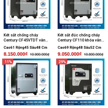
Két sắt chống cháy
Két sắt đúc chống cháy
Century CF45VTDT vân
Century CF110 khóa vân
tay điện tử
tay điện tử mẫu mới
Cao61 Rộng45 Sâu48 Cm
Cao69 Rộng48 Sâu52 Cm
8.150.000₫
9.050.000₫
10.900.000₫
10.800.000₫
11%
29%