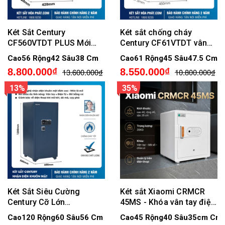
Két Sắt Century
Két sắt chống cháy
CF560VTDT PLUS Mới
Century CF61VTDT vân
Nhất 2026 Có Cảnh báo
tay điện tử, Cảnh báo về
Cao56 Rộng42 Sâu38 Cm
Cao61 Rộng45 Sâu47.5 Cm
điện thoại
điện thoại
8.800.000₫
8.550.000₫
13.600.000₫
10.800.000₫
13%
35%
Két Sắt Siêu Cường
Két sắt Xiaomi CRMCR
Century Cỡ Lớn
45MS - Khóa vân tay điện
SPM120KM Khóa Nhận
tử định danh người mở
Cao120 Rộng60 Sâu56 Cm
Cao45 Rộng40 Sâu35cm Cm
Diện Khuôn Mặt