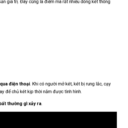
sản giá trị. Đây cũng là điểm mà rất nhiều dòng két thông
qua điện thoại
. Khi có người mở két, két bị rung lắc, cạy
ay để chủ két kịp thời nắm được tình hình.
bất thường gì xảy ra
.