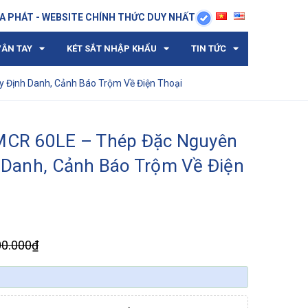
A PHÁT - WEBSITE CHÍNH THỨC DUY NHẤT
VÂN TAY
KÉT SẮT NHẬP KHẨU
TIN TỨC
y Định Danh, Cảnh Báo Trộm Về Điện Thoại
RMCR 60LE – Thép Đặc Nguyên
h Danh, Cảnh Báo Trộm Về Điện
00.000₫