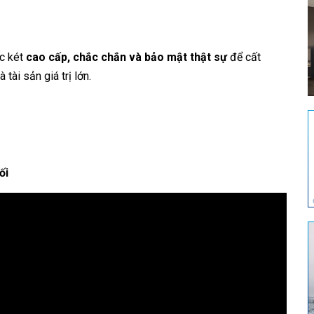
ếc két
cao cấp, chắc chắn và bảo mật thật sự
để cất
tài sản giá trị lớn.
m
ối