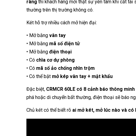
ràng
thì khách hàng mới thật sự yên tâm khi cất tài 
thường trên thị trường không có.
Két hỗ trợ nhiều cách mở hiện đại:
• Mở bằng
vân tay
• Mở bằng
mã số điện tử
• Mở bằng
điện thoại
• Có
chìa cơ dự phòng
• Có
mã số ảo chống nhìn trộm
• Có thể bật
mở kép vân tay + mật khẩu
Đặc biệt,
CRMCR 60LE có 8 cảnh báo thông minh 
phá hoặc di chuyển bất thường, điện thoại sẽ báo ng
Chủ két có thể biết rõ
ai mở két, mở lúc nào và có 