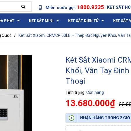
1800.9235
Miễn cước gọi:
KÉT SẮT HÒ
OÀ PHÁT
KÉT SẮT MINI
KÉT SẮT ĐIỆN TỬ
KÉT SẮT 
g Quốc
/
Két Sắt Xiaomi CRMCR 60LE – Thép Đặc Nguyên Khối, Vân Ta
Két Sắt Xiaomi C
Khối, Vân Tay Địn
Thoại
Tình trạng:
Còn hàng
13.680.000₫
22.0
NHẬN HÀNG TRONG 2 GIỜ