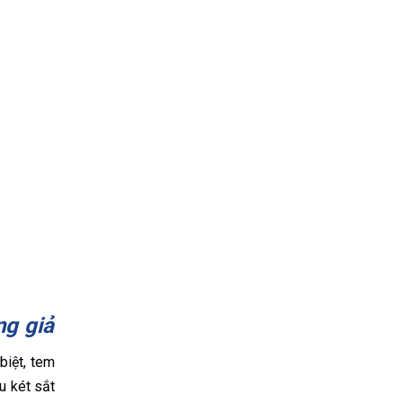
ng giả
iệt, tem
u két sắt