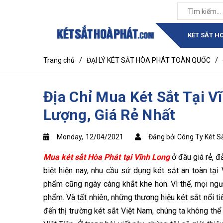
KÉT SẮT H
Trang chủ
/
ĐẠI LÝ KÉT SẮT HÒA PHÁT TOÀN QUỐC
/
Địa Chỉ Mua Két Sắt Tại 
Lượng, Giá Rẻ Nhất
Monday,
12/04/2021
Đăng bởi Công Ty Két S
Mua két sắt Hòa Phát tại Vĩnh Long
ở đâu giá rẻ, 
biệt hiện nay, nhu cầu sử dụng két sắt an toàn tạ
phẩm cũng ngày càng khắt khe hơn. Vì thế, mọi ng
phẩm. Và tất nhiên, những thương hiệu két sắt nổi tiế
đến thị trường két sắt Việt Nam, chúng ta không thể