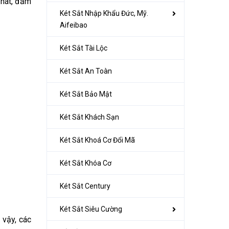
Phát, đảm
Két Sắt Nhập Khẩu Đức, Mỹ.
Aifeibao
Két Sắt Tài Lộc
Két Sắt An Toàn
Két Sắt Bảo Mật
Két Sắt Khách Sạn
Két Sắt Khoá Cơ Đổi Mã
Két Sắt Khóa Cơ
Két Sắt Century
Két Sắt Siêu Cường
 vậy, các