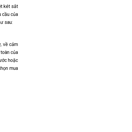
t két sắt
u cầu của
hư sau:
y, về cảm
 toàn của
xước hoặc
 chọn mua