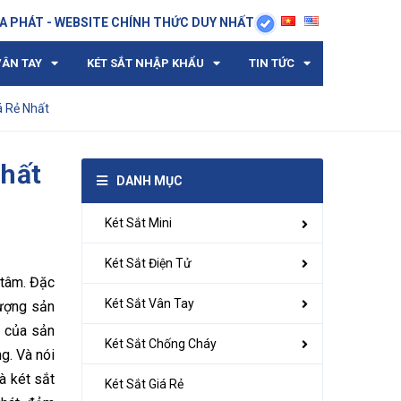
A PHÁT - WEBSITE CHÍNH THỨC DUY NHẤT
VÂN TAY
KÉT SẮT NHẬP KHẨU
TIN TỨC
á Rẻ Nhất
Chất
DANH MỤC
Két Sắt Mini
Két Sắt Điện Tử
 tâm. Đặc
Két Sắt Vân Tay
lượng sản
g của sản
Két Sắt Chống Cháy
g. Và nói
à két sắt
Két Sắt Giá Rẻ