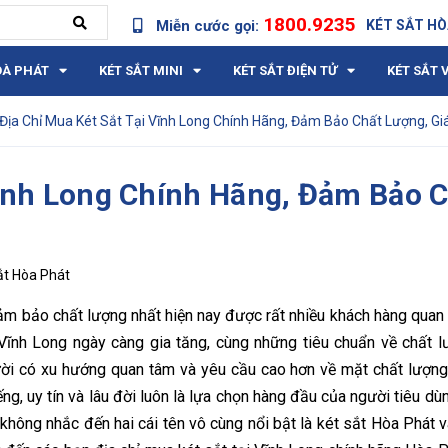
1800.9235
Miễn cước gọi:
KÉT SẮT HÒ
OÀ PHÁT
KÉT SẮT MINI
KÉT SẮT ĐIỆN TỬ
KÉT SẮT 
Địa Chỉ Mua Két Sắt Tại Vĩnh Long Chính Hãng, Đảm Bảo Chất Lượng, Gi
Vĩnh Long Chính Hãng, Đảm Bảo 
ắt Hòa Phát
đảm bảo chất lượng nhất hiện nay được rất nhiều khách hàng quan
i Vĩnh Long ngày càng gia tăng, cùng những tiêu chuẩn về chất 
ười có xu hướng quan tâm và yêu cầu cao hơn về mặt chất lượn
ng, uy tín và lâu đời luôn là lựa chọn hàng đầu của người tiêu dùn
 không nhắc đến hai cái tên vô cùng nổi bật là két sắt Hòa Phát v