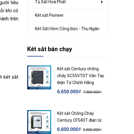
Tủ Sắt Hoà Phát
gười tiêu
ỗi khi có
Két sắt Pioneer
hành trên
Két Sắt Hòm Công Đức - Thu Ngân
Két sắt bán chạy
Két sắt Century chống
cháy SC55VTDT Vân Tay
h két sắt
Điện Tử Chính Hãng
6.650.000₫
7.900.000₫
Két sắt Chống Cháy
Century CF54DT điện tử
6.600.000₫
9.500.000₫