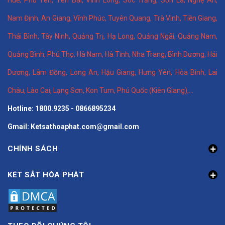
Nam Định
,
An Giang
,
Vĩnh Phúc
,
Tuyên Quang
,
Trà Vinh
,
Tiền Giang
,
Thái Bình
,
Tây Ninh
,
Quảng Trị
,
Hạ Long
,
Quảng Ngãi
,
Quảng Nam
,
Quảng Bình
,
Phú Thọ
,
Hà Nam
,
Hà Tĩnh
,
Nha Trang
,
Bình Dương
,
Hải
Dương
,
Lâm Đồng
,
Long An
,
Hậu Giang
,
Hưng Yên,
Hòa Bình
,
Lai
Châu
,
Lào Cai
,
Lạng Sơn
,
Kon Tum
,
Phú Quốc (Kiên Giang)
,...
Hotline: 1800.9235 - 0866895234
Gmail: Ketsathoaphat.com@gmail.com
CHÍNH SÁCH
KÉT SẮT HÒA PHÁT