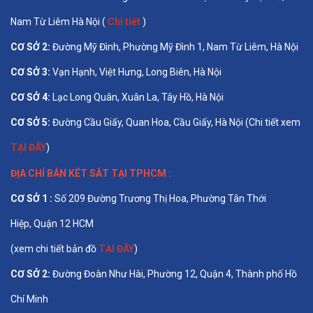
Nam Từ Liêm Hà Nội (
Chi tiết
)
CƠ SỞ 2:
Đường Mỹ Đình, Phường Mỹ Đình 1, Nam Từ Liêm, Hà Nội
CƠ SỞ 3:
Vạn Hạnh, Việt Hưng, Long Biên, Hà Nội
CƠ SỞ 4:
Lạc Long Quân, Xuân La, Tây Hồ, Hà Nội
CƠ SỞ 5:
Đường Cầu Giấy, Quan Hoa, Cầu Giấy, Hà Nội (Chi tiết xem
TẠI ĐÂY
)
ĐỊA CHỈ BÁN
KÉT SẮT TẠI TPHCM
:
CƠ SỞ 1 :
Số 209 Đường Trương Thị Hoa, Phường Tân Thới
Hiệp, Quận 12 HCM
(xem chi tiết bản đồ
TẠI ĐÂY
)
CƠ SỞ 2:
Đường Đoàn Như Hài, Phường 12, Quận 4, Thành phố Hồ
Chí Minh