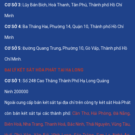
CƠ SỞ 3:
Lũy Bán Bích, Hoà Thanh, Tân Phú, Thành phố Hồ Chí
Minh
CƠ SỞ 4:
Ba Tháng Hai, Phường 14, Quận 10, Thành phố Hồ Chí
Minh
CƠ SỞ 5:
Đường Quang Trung, Phường 10, Gò Vấp, Thành phố Hồ
Chí Minh.
ĐẠI LÝ KÉT SẮT HÒA PHÁT TẠI HẠ LONG
CƠ SỞ 1:
Số 248 Cao Thắng Thành Phố Hạ Long Quảng
Ninh 200000
Ngoài cung cấp bán két sắt tại địa chỉ trên công ty két sắt Hoà Phát
còn bán két sắt tại các thành phố:
Cần Thơ
,
Hải Phòng
,
Đà Nẵng
,
Biên Hoà
,
Nha Trang
,
Thanh Hoá
, Bắc Ninh,
Thái Nguyên
, Vũng Tàu,
Huế
,
Phú Yên
,
Yên Bái
,
Vĩnh Long
,
Sóc Trăng
,
Sơn La
,
Nghệ An
,