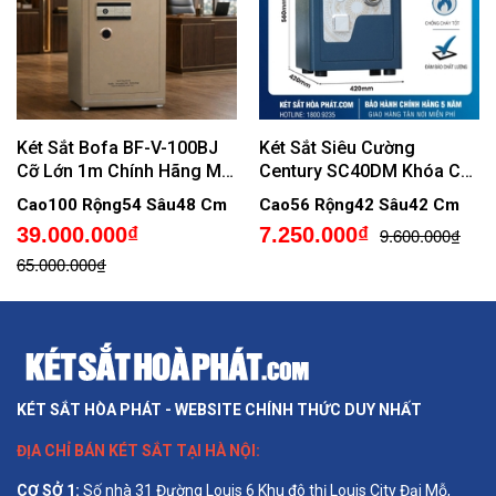
Két Sắt Bofa BF-V-100BJ
Két Sắt Siêu Cường
Cỡ Lớn 1m Chính Hãng Mở
Century SC40DM Khóa Cơ
5 Chế Độ Vân Tay Gửi Cảnh
Đổi Mã
Cao100 Rộng54 Sâu48 Cm
Cao56 Rộng42 Sâu42 Cm
Báo Trộm Về Điện Thoại
39.000.000₫
7.250.000₫
9.600.000₫
65.000.000₫
KÉT SẮT HÒA PHÁT - WEBSITE CHÍNH THỨC DUY NHẤT
ĐỊA CHỈ BÁN
KÉT SẮT TẠI HÀ NỘI
:
CƠ SỞ 1
:
Số nhà 31 Đường Louis 6 Khu đô thị Louis City Đại Mỗ,