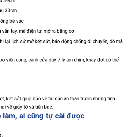
âu 39cm
Sâu 33cm
hống bê vác
vân tay, mã điện tử, mở ra bằng cơ
i lại lịch sử mở két sắt, báo động chống di chuyển, dò mã,
o viền cong, cánh cửa dày 7 ly âm chìm, khay đợt có thể
ệt, két sắt giúp bảo vệ tài sản an toàn trước những tình
ại về giấy tờ và tiền bạc.
 làm, ai cũng tự cài được
g.