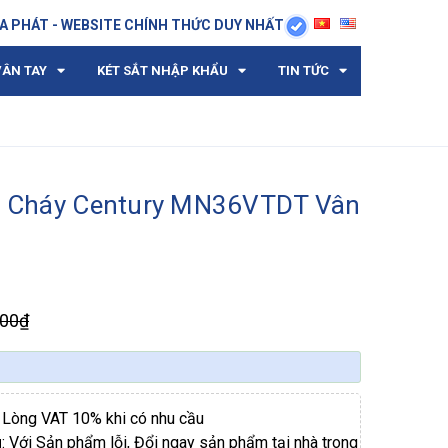
A PHÁT - WEBSITE CHÍNH THỨC DUY NHẤT
VÂN TAY
KÉT SẮT NHẬP KHẨU
TIN TỨC
ng Cháy Century MN36VTDT Vân
000₫
i Lòng VAT 10% khi có nhu cầu
g
: Với Sản phẩm lỗi, Đổi ngay sản phẩm tại nhà trong