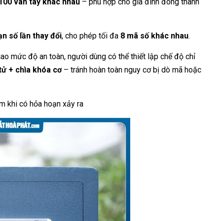
100 vân tay khác nhau
– phù hợp cho gia đình đông thành
ạn số lần thay đổi
, cho phép tối đa
8 mã số khác nhau
.
cao mức độ an toàn, người dùng có thể thiết lập chế độ chỉ
tử + chìa khóa cơ
– tránh hoàn toàn nguy cơ bị dò mã hoặc
m khi có hỏa hoạn xảy ra