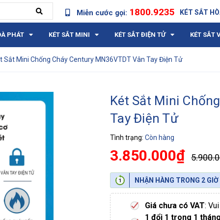
1800.9235
Miễn cước gọi:
KÉT SẮT HÒ
OÀ PHÁT
KÉT SẮT MINI
KÉT SẮT ĐIỆN TỬ
KÉT SẮT 
t Sắt Mini Chống Cháy Century MN36VTDT Vân Tay Điện Tử
Két Sắt Mini Chố
Tay Điện Tử
Tình trạng:
Còn hàng
3.850.000₫
5.900.
NHẬN HÀNG TRONG 2 GIỜ
Giá chưa có VAT
: Vu
1 đổi 1 trong 1 thán