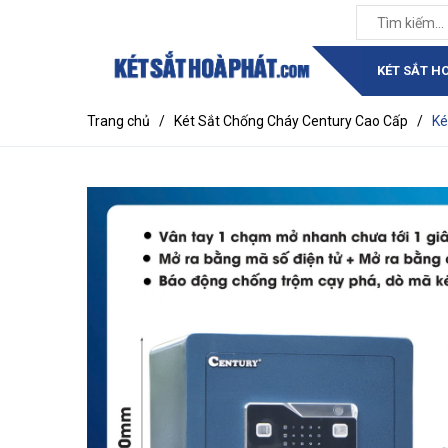
KÉT SẮT H
Trang chủ
/
Két Sắt Chống Cháy Century Cao Cấp
/
Ké