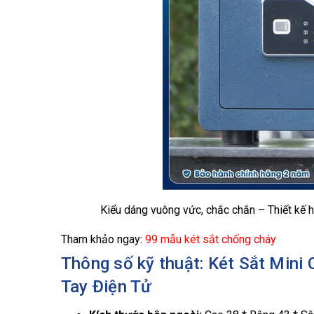
Kiểu dáng vuông vức, chắc chắn – Thiết kế hi
Tham khảo ngay:
99 mẫu két sắt chống cháy
Thông số kỹ thuật: Két Sắt Min
Tay Điện Tử