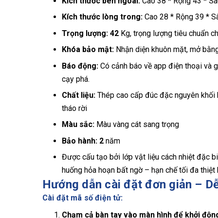
Kích thước bên ngoài:
Cao 38 * Rộng 43 * S
Kích thước lòng trong:
Cao 28 * Rộng 39 * 
Trọng lượng: 42
Kg, trọng lượng tiêu chuẩn c
Khóa bảo mật:
Nhận diện khuôn mặt, mở bằng 
Báo động:
Có cảnh báo về app điện thoại và gh
cạy phá.
Chất liệu:
Thép cao cấp đúc đặc nguyên khối b
tháo rời
Màu sắc:
Màu vàng cát sang trọng
Bảo hành: 2
năm
Được cấu tạo bởi lớp vật liệu cách nhiệt đặc bi
huống hỏa hoạn bất ngờ – hạn chế tối đa thiệt h
Hướng dẫn cài đặt đơn giản – Dễ
Cài đặt mã số điện tử:
Chạm cả bàn tay vào màn hình để khởi độn