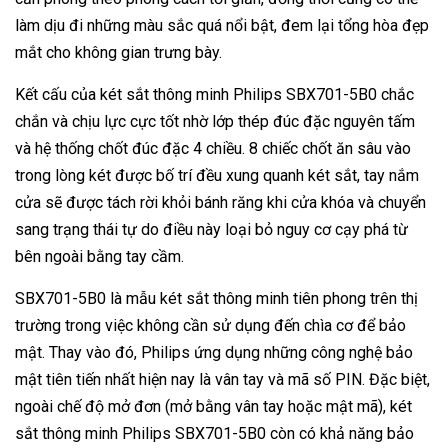
làm dịu đi những màu sắc quá nổi bật, đem lại tổng hòa đẹp
mắt cho không gian trưng bày.
Kết cấu của két sắt thông minh Philips SBX701-5B0 chắc
chắn và chịu lực cực tốt nhờ lớp thép đúc đặc nguyên tấm
và hệ thống chốt đúc đặc 4 chiều. 8 chiếc chốt ăn sâu vào
trong lòng két được bố trí đều xung quanh két sắt, tay nắm
cửa sẽ được tách rời khỏi bánh răng khi cửa khóa và chuyển
sang trạng thái tự do điều này loại bỏ nguy cơ cạy phá từ
bên ngoài bằng tay cầm.
SBX701-5B0 là mẫu két sắt thông minh tiên phong trên thị
trường trong việc không cần sử dụng đến chìa cơ để bảo
mật. Thay vào đó, Philips ứng dụng những công nghệ bảo
mật tiên tiến nhất hiện nay là vân tay và mã số PIN. Đặc biệt,
ngoài chế độ mở đơn (mở bằng vân tay hoặc mật mã), két
sắt thông minh Philips SBX701-5B0 còn có khả năng bảo