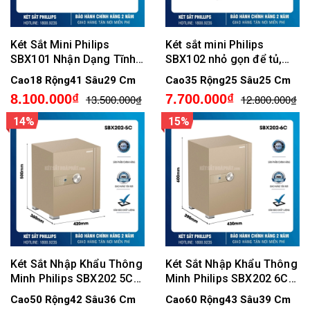
Két Sắt Mini Philips
Két sắt mini Philips
SBX101 Nhận Dạng Tĩnh
SBX102 nhỏ gọn để tủ,
Mạch Ngón Tay
khóa vân tay điện tử,
Cao18 Rộng41 Sâu29 Cm
Cao35 Rộng25 Sâu25 Cm
Không cảnh báo qua điện
8.100.000₫
7.700.000₫
13.500.000₫
12.800.000₫
thoại
14%
15%
Két Sắt Nhập Khẩu Thông
Két Sắt Nhập Khẩu Thông
Minh Philips SBX202 5C0
Minh Philips SBX202 6C0
- Khung Thép Carbon,
- Khóa Vân Tay Điện Tử,
Cao50 Rộng42 Sâu36 Cm
Cao60 Rộng43 Sâu39 Cm
Khóa Vân Tay Điện Tử
Khung Thép Toàn Thân