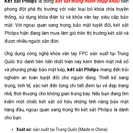
Két sắt Philips
là dòng
két sắt thông minh nhập khẩu
tiên
phong đột phá thị trường với việc loại bỏ khóa chìa truyền
thống, sử dụng khóa điện tử và khóa vân tay siêu cấp bảo
mật. Với ngoại quan sang trọng, bảo mật tuyệt đối, két sắt
Philips hiện đang làm mưa làm gió trên thị trường két sắt và
được nhiều người săn đón.
Ứng dụng công nghệ khóa vân tay FPC sản xuất tại Trung
Quốc trứ danh tiên tiến nhất hiện nay kèm thêm mật mã số
và phương pháp bảo mật kép,
két sắt Philips
mang đến trải
nghiệm an toàn tuyệt đối cho người dùng. Thiết kế sang
trọng, tinh tế, sắc nét đến từng chi tiết đem lại vẻ đẹp trang
nhã, thời thượng cho không gian trưng bày. Nếu bạn đang tìm
kiếm một chiếc két sắt sở hữu những tính năng bảo mật
hàng đầu, ngoại quan sang trọng thì két sắt Philips là dành
cho bạn.
Xuất xứ:
sản xuất tại Trung Quốc (Made in China).