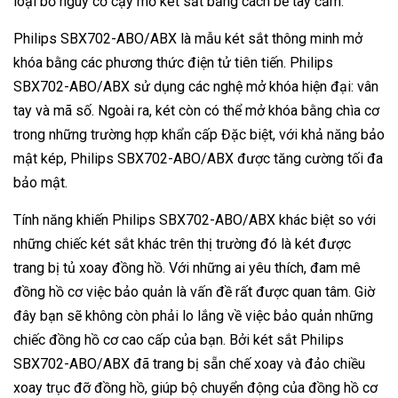
loại bỏ nguy cơ cạy mở két sắt bằng cách bẻ tay cầm.
Philips SBX702-ABO/ABX là mẫu két sắt thông minh mở
khóa bằng các phương thức điện tử tiên tiến. Philips
SBX702-ABO/ABX sử dụng các nghệ mở khóa hiện đại: vân
tay và mã số. Ngoài ra, két còn có thể mở khóa bằng chìa cơ
trong những trường hợp khẩn cấp Đặc biệt, với khả năng bảo
mật kép, Philips SBX702-ABO/ABX được tăng cường tối đa
bảo mật.
Tính năng khiến Philips SBX702-ABO/ABX khác biệt so với
những chiếc két sắt khác trên thị trường đó là két được
trang bị tủ xoay đồng hồ. Với những ai yêu thích, đam mê
đồng hồ cơ việc bảo quản là vấn đề rất được quan tâm. Giờ
đây bạn sẽ không còn phải lo lắng về việc bảo quản những
chiếc đồng hồ cơ cao cấp của bạn. Bởi két sắt Philips
SBX702-ABO/ABX đã trang bị sẵn chế xoay và đảo chiều
xoay trục đỡ đồng hồ, giúp bộ chuyển động của đồng hồ cơ