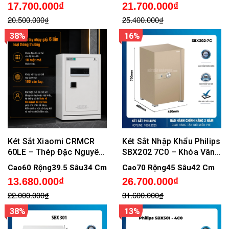
17.700.000₫
21.700.000₫
Két
20.500.000₫
25.400.000₫
38%
16%
Két Sắt Xiaomi CRMCR
Két Sắt Nhập Khẩu Philips
60LE – Thép Đặc Nguyên
SBX202 7C0 – Khóa Vân
Khối, Vân Tay Định Danh,
Tay Điện Tử Bảo Mật Cao,
Cao60 Rộng39.5 Sâu34 Cm
Cao70 Rộng45 Sâu42 Cm
Cảnh Báo Trộm Về Điện
Không cảnh báo qua điện
13.680.000₫
26.700.000₫
Thoại
thoại
22.000.000₫
31.600.000₫
38%
13%