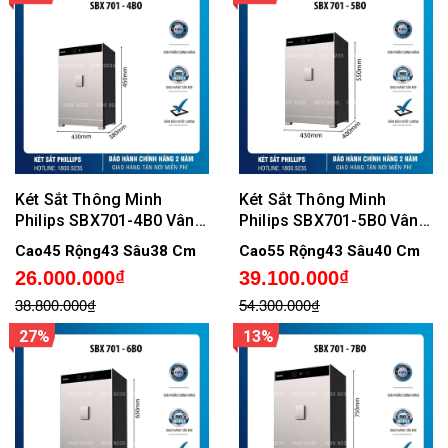
Két Sắt Thông Minh
Két Sắt Thông Minh
Philips SBX701-4B0 Vân
Philips SBX701-5B0 Vân
Tay Điện Tử, Không cảnh
Tay Điện Tử Chính Hãng,
Cao45 Rộng43 Sâu38 Cm
Cao55 Rộng43 Sâu40 Cm
báo qua điện thoại
Không cảnh báo qua điện
26.000.000₫
39.100.000₫
thoại
38.800.000₫
54.300.000₫
27%
13%