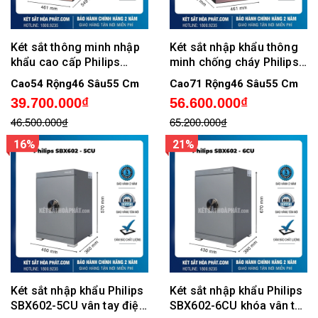
Két sắt thông minh nhập
Két sắt nhập khẩu thông
khẩu cao cấp Philips
minh chống cháy Philips
SBX501-5C0, Không cảnh
SBX501-7C0, Không cảnh
Cao54 Rộng46 Sâu55 Cm
Cao71 Rộng46 Sâu55 Cm
báo qua điện thoại
báo qua điện thoại
39.700.000₫
56.600.000₫
46.500.000₫
65.200.000₫
16%
21%
Két sắt nhập khẩu Philips
Két sắt nhập khẩu Philips
SBX602-5CU vân tay điện
SBX602-6CU khóa vân tay