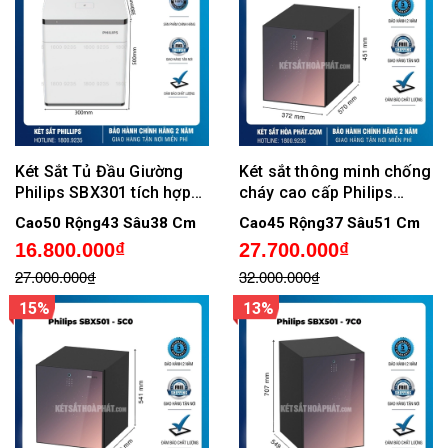
Két Sắt Tủ Đầu Giường
Két sắt thông minh chống
Philips SBX301 tích hợp
cháy cao cấp Philips
sạc không dây
SBX501-4C0, Không cảnh
Cao50 Rộng43 Sâu38 Cm
Cao45 Rộng37 Sâu51 Cm
báo qua điện thoại
16.800.000₫
27.700.000₫
27.000.000₫
32.000.000₫
15%
13%