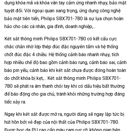
dụng khóa mã và khóa vân tay cảm ứng nhanh nhạy, bảo mật
tuyệt đối. Với ngoại quan sang trọng, ứng dụng công nghệ
bảo mật tiên tiến, Philips SBX701-7B0 là sự lựa chọn hoàn
hảo cho các cá nhân, gia đình, doanh nghiệp,...
Két sắt thông minh Philips SBX701-7B0 có kết cấu cực
chắc chắn nhờ lớp thép đúc đặc nguyên tấm và hệ thống
chốt đúc đặc 4 chiều. Hệ thống cảnh báo nhanh nhạy, tích
hợp nhiều chế độ bao gồm cảnh báo rung, cảnh báo sai, cảnh
báo pin yếu, cảnh báo khi két sắt chưa được đóng hoàn toàn
do chốt khóa bị kẹt,... Két sắt thông minh Philips SBX701-
7B0 sẽ phát ra âm thanh chói tay khi có dấu hiệu bất thường
để báo động cho gia chủ, tránh khỏi những trường hợp đáng
tiếc xảy ra.
Ngay khi két sắt được mở ra, người dùng sẽ ngay lập tức bị
hút hồn bởi vẻ đẹp của nội thất của Philips SBX701-7B0.
Được bọc da PU cao cấp màu cam rực rỡ, không gian bên