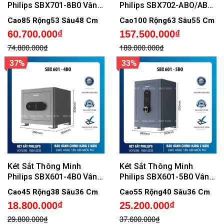
Philips SBX701-8B0 Vân
Philips SBX702-ABO/ABX
Tay Điện Tử, Không cảnh
Vân Tay Điện Tử Cao Cấp
Cao85 Rộng53 Sâu48 Cm
Cao100 Rộng63 Sâu55 Cm
báo qua điện thoại
60.700.000₫
157.500.000₫
74.800.000₫
189.000.000₫
37%
33%
Két Sắt Thông Minh
Két Sắt Thông Minh
Philips SBX601-4B0 Vân
Philips SBX601-5B0 Vân
Tay Điện Tử Nhập Khẩu,
Tay Điện Tử Chính Hãng,
Cao45 Rộng38 Sâu36 Cm
Cao55 Rộng40 Sâu36 Cm
Không cảnh báo qua điện
Không cảnh báo qua điện
18.800.000₫
25.200.000₫
thoại
thoại
29.800.000₫
37.600.000₫