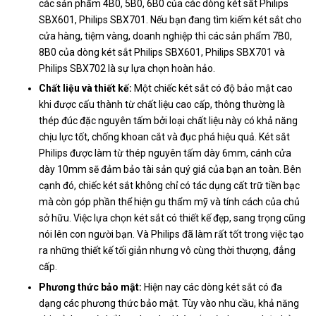
các sản phẩm 4B0, 5B0, 6B0 của các dòng két sắt Philips
SBX601, Philips SBX701. Nếu bạn đang tìm kiếm két sắt cho
cửa hàng, tiệm vàng, doanh nghiệp thì các sản phẩm 7B0,
8B0 của dòng két sắt Philips SBX601, Philips SBX701 và
Philips SBX702 là sự lựa chọn hoàn hảo.
Chất liệu và thiết kế:
Một chiếc két sắt có độ bảo mật cao
khi được cấu thành từ chất liệu cao cấp, thông thường là
thép đúc đặc nguyên tấm bởi loại chất liệu này có khả năng
chịu lực tốt, chống khoan cắt và đục phá hiệu quả. Két sắt
Philips được làm từ thép nguyên tấm dày 6mm, cánh cửa
dày 10mm sẽ đảm bảo tài sản quý giá của bạn an toàn. Bên
cạnh đó, chiếc két sắt không chỉ có tác dụng cất trữ tiền bạc
mà còn góp phần thể hiện gu thẩm mỹ và tính cách của chủ
sở hữu. Việc lựa chọn két sắt có thiết kế đẹp, sang trọng cũng
nói lên con người bạn. Và Philips đã làm rất tốt trong việc tạo
ra những thiết kế tối giản nhưng vô cùng thời thượng, đẳng
cấp.
Phương thức bảo mật:
Hiện nay các dòng két sắt có đa
dạng các phương thức bảo mật. Tùy vào nhu cầu, khả năng