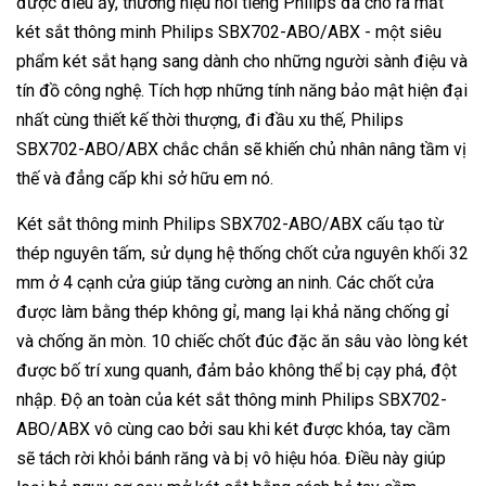
được điều ấy, thương hiệu nổi tiếng Philips đã cho ra mắt
két sắt thông minh Philips SBX702-ABO/ABX - một siêu
phẩm két sắt hạng sang dành cho những người sành điệu và
tín đồ công nghệ. Tích hợp những tính năng bảo mật hiện đại
nhất cùng thiết kế thời thượng, đi đầu xu thế, Philips
SBX702-ABO/ABX chắc chắn sẽ khiến chủ nhân nâng tầm vị
thế và đẳng cấp khi sở hữu em nó.
Két sắt thông minh Philips SBX702-ABO/ABX cấu tạo từ
thép nguyên tấm, sử dụng hệ thống chốt cửa nguyên khối 32
mm ở 4 cạnh cửa giúp tăng cường an ninh. Các chốt cửa
được làm bằng thép không gỉ, mang lại khả năng chống gỉ
và chống ăn mòn. 10 chiếc chốt đúc đặc ăn sâu vào lòng két
được bố trí xung quanh, đảm bảo không thể bị cạy phá, đột
nhập. Độ an toàn của két sắt thông minh Philips SBX702-
ABO/ABX vô cùng cao bởi sau khi két được khóa, tay cầm
sẽ tách rời khỏi bánh răng và bị vô hiệu hóa. Điều này giúp