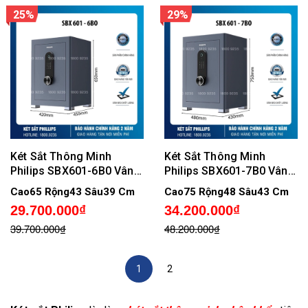
25%
29%
Két Sắt Thông Minh
Két Sắt Thông Minh
Philips SBX601-6B0 Vân
Philips SBX601-7B0 Vân
Tay Điện Tử
Tay Điện Tử, Không cảnh
Cao65 Rộng43 Sâu39 Cm
Cao75 Rộng48 Sâu43 Cm
báo qua điện thoại
29.700.000₫
34.200.000₫
39.700.000₫
48.200.000₫
1
2