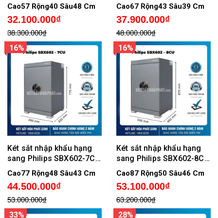
tử, Cảnh Báo App Tuya
điện tử, Cảnh Báo App
Cao57 Rộng40 Sâu48 Cm
Cao67 Rộng43 Sâu39 Cm
Smart
Tuya Smart
32.100.000₫
37.900.000₫
38.300.000₫
48.000.000₫
16%
16%
Két sắt nhập khẩu hạng
Két sắt nhập khẩu hạng
sang Philips SBX602-7CU
sang Philips SBX602-8CU
khóa vân tay điện tử,
khóa vân tay điện tử,
Cao77 Rộng48 Sâu43 Cm
Cao87 Rộng50 Sâu46 Cm
Cảnh Báo App Tuya Smart
Cảnh Báo App Tuya Smart
44.500.000₫
53.100.000₫
53.000.000₫
63.200.000₫
33%
28%