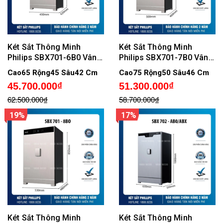
Két Sắt Thông Minh
Két Sắt Thông Minh
Philips SBX701-6B0 Vân
Philips SBX701-7B0 Vân
Tay Điện Tử, Không cảnh
Tay Điện Tử
Cao65 Rộng45 Sâu42 Cm
Cao75 Rộng50 Sâu46 Cm
báo qua điện thoại
45.700.000₫
51.300.000₫
62.500.000₫
58.700.000₫
19%
17%
Két Sắt Thông Minh
Két Sắt Thông Minh