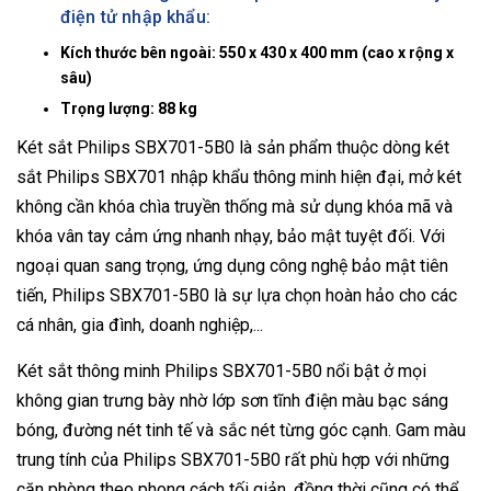
điện tử nhập khẩu:
Kích thước bên ngoài: 550 x 430 x 400 mm (cao x rộng x
sâu)
Trọng lượng: 88 kg
Két sắt Philips SBX701-5B0 là sản phẩm thuộc dòng két
sắt Philips SBX701 nhập khẩu thông minh hiện đại, mở két
không cần khóa chìa truyền thống mà sử dụng khóa mã và
khóa vân tay cảm ứng nhanh nhạy, bảo mật tuyệt đối. Với
ngoại quan sang trọng, ứng dụng công nghệ bảo mật tiên
tiến, Philips SBX701-5B0 là sự lựa chọn hoàn hảo cho các
cá nhân, gia đình, doanh nghiệp,...
Két sắt thông minh Philips SBX701-5B0 nổi bật ở mọi
không gian trưng bày nhờ lớp sơn tĩnh điện màu bạc sáng
bóng, đường nét tinh tế và sắc nét từng góc cạnh. Gam màu
trung tính của Philips SBX701-5B0 rất phù hợp với những
căn phòng theo phong cách tối giản, đồng thời cũng có thể