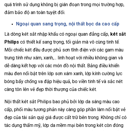
quá trình sử dụng không bị gián đoạn trong mọi trường hợp,
đảm bảo độ an toàn tuyệt đối.
Ngoại quan sang trọng, nội thất bọc da cao cấp
Là dòng két sắt nhập khẩu có ngoại quan đẳng cấp,
két sắt
Philips
có thiết kế sang trọng, tối giản mà vô cùng tinh tế.
Mỗi chiếc két đều được phủ sơn tĩnh điện với các gam màu
trung tính như xám, xanh,... linh hoạt với nhiều không gian và
dễ dàng kết hợp với các món đồ nội thất. Bảng điều khiển
màu đen nổi bật trên lớp sơn xám xanh, lớp kính cường lực
bóng bẩy chống va đập hiệu quả, bo viền tinh tế và sắc nét
càng tôn lên vẻ đẹp thời thượng của chiếc két.
Nội thất két sắt Philips bao phủ bởi lớp da sáng màu cao
cấp, phối màu tương phản này càng góp phần làm nổi bật vẻ
đẹp của tài sản quý giá được cất trữ bên trong. Không chỉ có
tác dụng thẩm mỹ, lớp da mềm mại bên trong két còn đóng