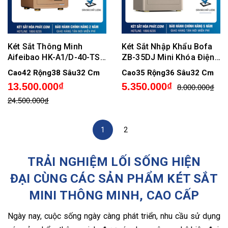
Két Sắt Thông Minh
Két Sắt Nhập Khẩu Bofa
Aifeibao HK-A1/D-40-TS
ZB-35DJ Mini Khóa Điện
Mini Khóa Điện Tử Vân
Tử Vân Tay Chính Hãng
Cao42 Rộng38 Sâu32 Cm
Cao35 Rộng36 Sâu32 Cm
Tay
13.500.000₫
5.350.000₫
8.000.000₫
24.500.000₫
1
2
TRẢI NGHIỆM LỐI SỐNG HIỆN
ĐẠI CÙNG CÁC SẢN PHẨM KÉT SẮT
MINI THÔNG MINH, CAO CẤP
Ngày nay, cuộc sống ngày càng phát triển, nhu cầu sử dụng