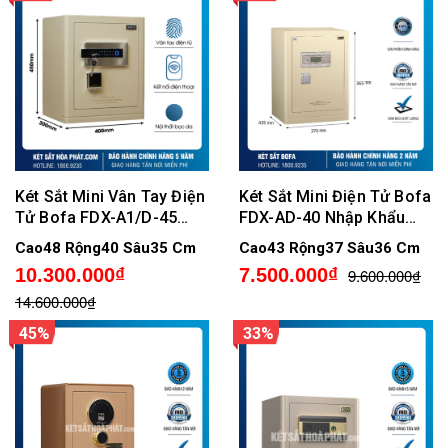
Két Sắt Mini Vân Tay Điện
Két Sắt Mini Điện Tử Bofa
Tử Bofa FDX-A1/D-45
FDX-AD-40 Nhập Khẩu
Nhập Khẩu Chính Hãng,
Chính Hãng
Cao48 Rộng40 Sâu35 Cm
Cao43 Rộng37 Sâu36 Cm
Có Kết Nối Điện Thoại
10.300.000₫
7.500.000₫
9.600.000₫
14.600.000₫
45%
33%