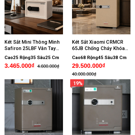
Két Sắt Mini Thông Minh
Két Sắt Xiaomi CRMCR
Safiron 25LBF Vân Tay
65JB Chống Cháy Khóa
Điện Tử Kết Nối APP Điện
Vân Tay Điện Tử Kết Nối
Cao25 Rộng35 Sâu25 Cm
Cao68 Rộng45 Sâu38 Cm
Thoại
APP Điện Thoại
3.465.000₫
29.500.000₫
4.600.000₫
40.000.000₫
19%