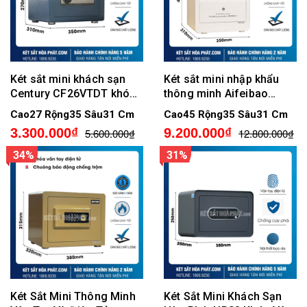
Két sắt mini khách sạn
Két sắt mini nhập khẩu
Century CF26VTDT khóa
thông minh Aifeibao
vân tay điện tử
KV386 vân tay điện tử, kết
Cao27 Rộng35 Sâu31 Cm
Cao45 Rộng35 Sâu31 Cm
nối app
3.300.000₫
9.200.000₫
5.600.000₫
12.800.000₫
34%
31%
Két Sắt Mini Thông Minh
Két Sắt Mini Khách Sạn