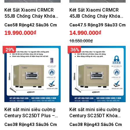
Két Sắt Xiaomi CRMCR
Két Sắt Xiaomi CRMCR
55JB Chống Cháy Khóa
45JB Chống Cháy Khóa
Vân Tay Điện Tử Kết Nối
Vân Tay Điện Tử Kết Nối
Cao58 Rộng42 Sâu36 Cm
Cao47.5 Rộng39 Sâu33 Cm
APP Điện Thoại
APP Điện Thoại
19.990.000₫
14.990.000₫
18.550.000₫
29%
36%
Két sắt mini siêu cường
Két sắt mini siêu cường
Century SC25DT Plus –
Century SC25DT Khóa
Khóa điện tử, có kết nối
Điện Tử
Cao38 Rộng43 Sâu36 Cm
Cao38 Rộng43 Sâu36 Cm
điện thoại