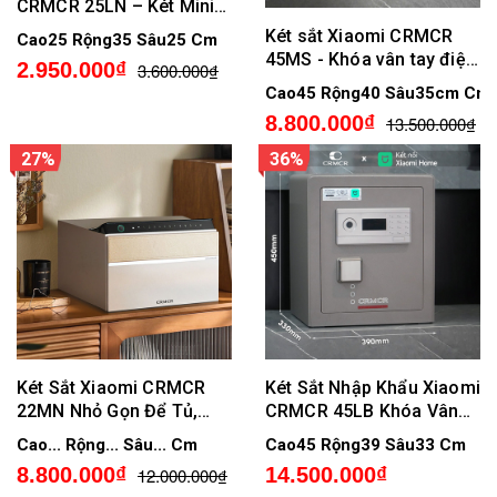
CRMCR 25LN – Két Mini
Premium Bảo Mật 5 Cách
Két sắt Xiaomi CRMCR
Cao25 Rộng35 Sâu25 Cm
Mở, Để Vừa A4, Chống Lộ
45MS - Khóa vân tay điện
2.950.000₫
3.600.000₫
Mật Khẩu
tử định danh người mở
Cao45 Rộng40 Sâu35cm Cm
8.800.000₫
13.500.000₫
27%
36%
Két Sắt Xiaomi CRMCR
Két Sắt Nhập Khẩu Xiaomi
22MN Nhỏ Gọn Để Tủ,
CRMCR 45LB Khóa Vân
Khóa Vân Tay Điện Tử
Tay Điện Tử Định Danh
Cao... Rộng... Sâu... Cm
Cao45 Rộng39 Sâu33 Cm
Định Danh, Cảnh Báo
Người Mở
8.800.000₫
14.500.000₫
12.000.000₫
Trộm về Điện Thoại