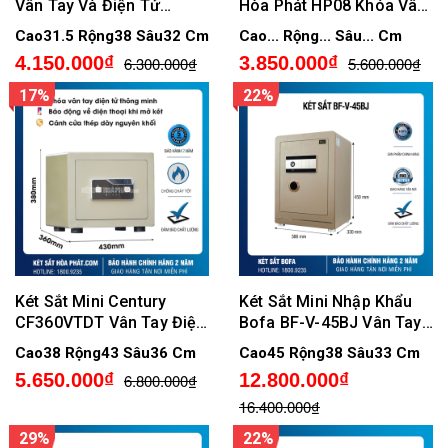
Vân Tay Và Điện Tử
Hòa Phát HP08 Khóa Vân
AIFEIBAO SAFE HK-M/D-
Tay Điện Tử Thông Minh
Cao31.5 Rộng38 Sâu32 Cm
Cao... Rộng... Sâu... Cm
35-BL
4.150.000₫
3.850.000₫
6.300.000₫
5.600.000₫
17%
22%
Két Sắt Mini Century
Két Sắt Mini Nhập Khẩu
CF360VTDT Vân Tay Điện
Bofa BF-V-45BJ Vân Tay
Tử Cao Cấp - Có Kết Nối
Điện Tử Cao Cấp Chính
Cao38 Rộng43 Sâu36 Cm
Cao45 Rộng38 Sâu33 Cm
Điện Thoại
Hãng
5.650.000₫
12.800.000₫
6.800.000₫
16.400.000₫
29%
22%