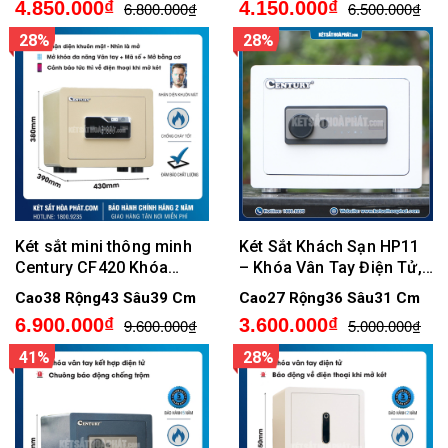
4.850.000₫
4.150.000₫
6.800.000₫
6.500.000₫
28%
28%
Két sắt mini thông minh
Két Sắt Khách Sạn HP11
Century CF420 Khóa
– Khóa Vân Tay Điện Tử,
Nhận Diện Khuôn Mặt
Cảnh Báo Về Điện Thoại
Cao38 Rộng43 Sâu39 Cm
Cao27 Rộng36 Sâu31 Cm
6.900.000₫
3.600.000₫
9.600.000₫
5.000.000₫
41%
28%