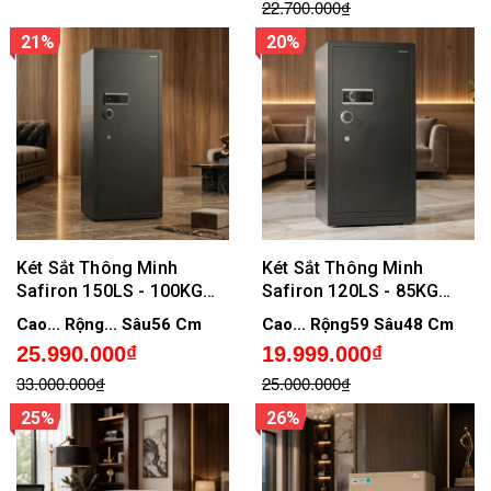
22.700.000₫
21%
20%
Két Sắt Thông Minh
Két Sắt Thông Minh
Safiron 150LS - 100KG
Safiron 120LS - 85KG
Khóa Vân Tay, Điện Tử,
Khóa Vân Tay, Điện Tử,
Cao... Rộng... Sâu56 Cm
Cao... Rộng59 Sâu48 Cm
Kết Nối APP Điện Tử
Kết Nối APP Điện Tử
25.990.000₫
19.999.000₫
33.000.000₫
25.000.000₫
25%
26%