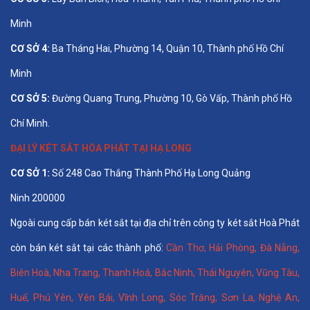
Minh
CƠ SỞ 4:
Ba Tháng Hai, Phường 14, Quận 10, Thành phố Hồ Chí
Minh
CƠ SỞ 5:
Đường Quang Trung, Phường 10, Gò Vấp, Thành phố Hồ
Chí Minh.
ĐẠI LÝ KÉT SẮT HÒA PHÁT TẠI HẠ LONG
CƠ SỞ 1:
Số 248 Cao Thắng Thành Phố Hạ Long Quảng
Ninh 200000
Ngoài cung cấp bán két sắt tại địa chỉ trên công ty két sắt Hoà Phát
còn bán két sắt tại các thành phố:
Cần Thơ
,
Hải Phòng
,
Đà Nẵng
,
Biên Hoà
,
Nha Trang
,
Thanh Hoá
, Bắc Ninh,
Thái Nguyên
, Vũng Tàu,
Huế
,
Phú Yên
,
Yên Bái
,
Vĩnh Long
,
Sóc Trăng
,
Sơn La
,
Nghệ An
,