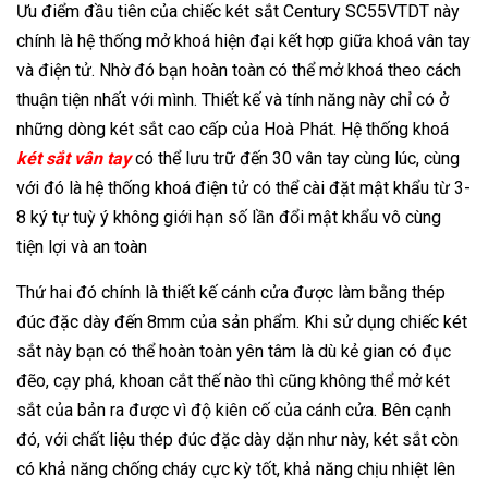
Ưu điểm đầu tiên của chiếc két sắt Century SC55VTDT này
chính là hệ thống mở khoá hiện đại kết hợp giữa khoá vân tay
và điện tử. Nhờ đó bạn hoàn toàn có thể mở khoá theo cách
thuận tiện nhất với mình. Thiết kế và tính năng này chỉ có ở
những dòng két sắt cao cấp của Hoà Phát. Hệ thống khoá
két sắt vân tay
có thể lưu trữ đến 30 vân tay cùng lúc, cùng
với đó là hệ thống khoá điện tử có thể cài đặt mật khẩu từ 3-
8 ký tự tuỳ ý không giới hạn số lần đổi mật khẩu vô cùng
tiện lợi và an toàn
Thứ hai đó chính là thiết kế cánh cửa được làm bằng thép
đúc đặc dày đến 8mm của sản phẩm. Khi sử dụng chiếc két
sắt này bạn có thể hoàn toàn yên tâm là dù kẻ gian có đục
đẽo, cạy phá, khoan cắt thế nào thì cũng không thể mở két
sắt của bản ra được vì độ kiên cố của cánh cửa. Bên cạnh
đó, với chất liệu thép đúc đặc dày dặn như này, két sắt còn
có khả năng chống cháy cực kỳ tốt, khả năng chịu nhiệt lên