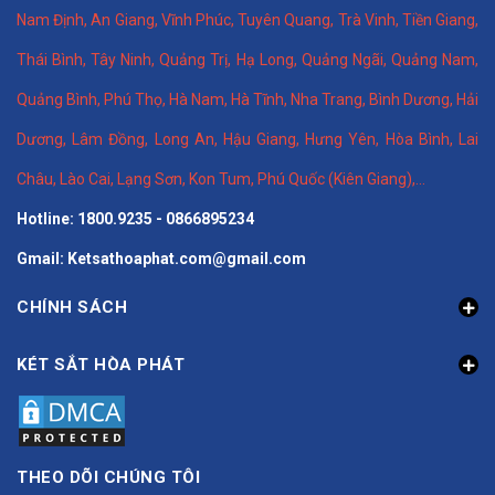
Nam Định
,
An Giang
,
Vĩnh Phúc
,
Tuyên Quang
,
Trà Vinh
,
Tiền Giang
,
Thái Bình
,
Tây Ninh
,
Quảng Trị
,
Hạ Long
,
Quảng Ngãi
,
Quảng Nam
,
Quảng Bình
,
Phú Thọ
,
Hà Nam
,
Hà Tĩnh
,
Nha Trang
,
Bình Dương
,
Hải
Dương
,
Lâm Đồng
,
Long An
,
Hậu Giang
,
Hưng Yên,
Hòa Bình
,
Lai
Châu
,
Lào Cai
,
Lạng Sơn
,
Kon Tum
,
Phú Quốc (Kiên Giang)
,...
Hotline: 1800.9235 - 0866895234
Gmail: Ketsathoaphat.com@gmail.com
CHÍNH SÁCH
KÉT SẮT HÒA PHÁT
THEO DÕI CHÚNG TÔI