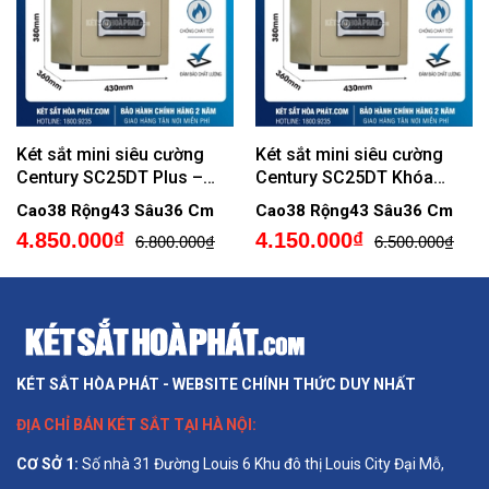
Két sắt mini siêu cường
Két sắt mini siêu cường
Century SC25DT Plus –
Century SC25DT Khóa
Khóa điện tử, có kết nối
Điện Tử
Cao38 Rộng43 Sâu36 Cm
Cao38 Rộng43 Sâu36 Cm
điện thoại
4.850.000₫
4.150.000₫
6.800.000₫
6.500.000₫
KÉT SẮT HÒA PHÁT - WEBSITE CHÍNH THỨC DUY NHẤT
ĐỊA CHỈ BÁN
KÉT SẮT TẠI HÀ NỘI
:
CƠ SỞ 1
:
Số nhà 31 Đường Louis 6 Khu đô thị Louis City Đại Mỗ,