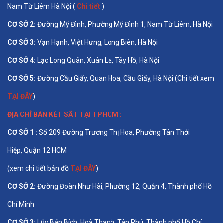
Nam Từ Liêm Hà Nội (
Chi tiết
)
CƠ SỞ 2:
Đường Mỹ Đình, Phường Mỹ Đình 1, Nam Từ Liêm, Hà Nội
CƠ SỞ 3:
Vạn Hạnh, Việt Hưng, Long Biên, Hà Nội
CƠ SỞ 4:
Lạc Long Quân, Xuân La, Tây Hồ, Hà Nội
CƠ SỞ 5:
Đường Cầu Giấy, Quan Hoa, Cầu Giấy, Hà Nội (Chi tiết xem
TẠI ĐÂY
)
ĐỊA CHỈ BÁN
KÉT SẮT TẠI TPHCM
:
CƠ SỞ 1 :
Số 209 Đường Trương Thị Hoa, Phường Tân Thới
Hiệp, Quận 12 HCM
(xem chi tiết bản đồ
TẠI ĐÂY
)
CƠ SỞ 2:
Đường Đoàn Như Hài, Phường 12, Quận 4, Thành phố Hồ
Chí Minh
CƠ SỞ 3:
Lũy Bán Bích, Hoà Thanh, Tân Phú, Thành phố Hồ Chí