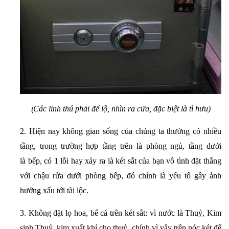
(
Các linh thú phải để lộ, nhìn ra cửa, đặc biệt là tì hưu)
2. Hiện nay không gian sống của chúng ta thường có nhiều
tầng, trong trường hợp tầng trên là phòng ngủ, tầng dưới
là bếp, có 1 lỗi hay xảy ra là két sắt của bạn vô tình đặt thẳng
với chậu rửa dưới phòng bếp, đó chính là yếu tố gây ảnh
hưởng xấu tới tài lộc.
3. Không đặt lọ hoa, bể cá trên két sắt: vì nước là Thuỷ, Kim
sinh Thuỷ, kim xuất khí cho thuỷ, chính vì vậy trên nóc két để