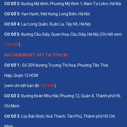
CƠ SỞ 2:
Đường Mỹ Đình, Phường Mỹ Đình 1, Nam Từ Liêm, Hà Nội
CƠ SỞ 3:
Vạn Hạnh, Việt Hưng, Long Biên, Hà Nội
CƠ SỞ 4:
Lạc Long Quân, Xuân La, Tây Hồ, Hà Nội
CƠ SỞ 5:
Đường Cầu Giấy, Quan Hoa, Cầu Giấy, Hà Nội (Chi tiết xem
TẠI ĐÂY
)
ĐỊA CHỈ BÁN
KÉT SẮT TẠI TPHCM
:
CƠ SỞ 1 :
Số 209 Đường Trương Thị Hoa, Phường Tân Thới
Hiệp, Quận 12 HCM
(xem chi tiết bản đồ
TẠI ĐÂY
)
CƠ SỞ 2:
Đường Đoàn Như Hài, Phường 12, Quận 4, Thành phố Hồ
Chí Minh
CƠ SỞ 3:
Lũy Bán Bích, Hoà Thanh, Tân Phú, Thành phố Hồ Chí
Minh