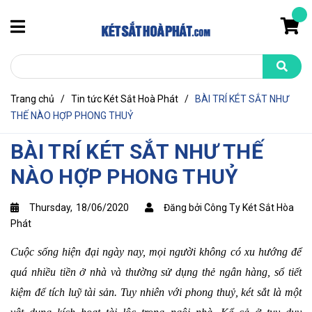
Trang chủ
/
Tin tức Két Sắt Hoà Phát
/
BÀI TRÍ KÉT SẮT NHƯ
THẾ NÀO HỢP PHONG THUỶ
BÀI TRÍ KÉT SẮT NHƯ THẾ
NÀO HỢP PHONG THUỶ
Thursday,
18/06/2020
Đăng bởi Công Ty Két Sắt Hòa
Phát
Cuộc sống hiện đại ngày nay, mọi người không có xu hướng để
quá nhiều tiền ở nhà và thường sử dụng thẻ ngân hàng, sổ tiết
kiệm để tích luỹ tài sản. Tuy nhiên với phong thuỷ, két sắt là một