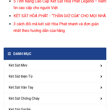
5 Tinh Năng Cao Cấp Két Sắt Hòa Phát Legend – niềm
tin cao cấp cho người Việt
KÉT SẮT HÒA PHÁT - “THẦN GIỮ CỦA” CHO MỌI NHÀ
3 cách đổi mã két sắt Hòa Phát nhanh và đơn giản
nhất theo hướng dẫn của hãng
DANH MỤC
Két Sắt Mini
Két Sắt Điện Tử
Két Sắt Vân Tay
Két Sắt Chống Cháy
Két Sắt Giá Rẻ