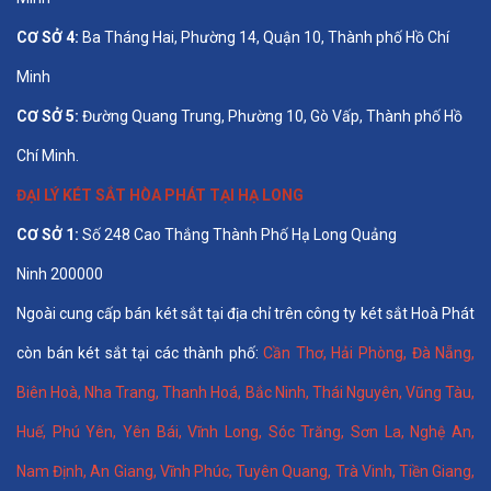
CƠ SỞ 4:
Ba Tháng Hai, Phường 14, Quận 10, Thành phố Hồ Chí
Minh
CƠ SỞ 5:
Đường Quang Trung, Phường 10, Gò Vấp, Thành phố Hồ
Chí Minh.
ĐẠI LÝ KÉT SẮT HÒA PHÁT TẠI HẠ LONG
CƠ SỞ 1:
Số 248 Cao Thắng Thành Phố Hạ Long Quảng
Ninh 200000
Ngoài cung cấp bán két sắt tại địa chỉ trên công ty két sắt Hoà Phát
còn bán két sắt tại các thành phố:
Cần Thơ
,
Hải Phòng
,
Đà Nẵng
,
Biên Hoà
,
Nha Trang
,
Thanh Hoá
, Bắc Ninh,
Thái Nguyên
, Vũng Tàu,
Huế
,
Phú Yên
,
Yên Bái
,
Vĩnh Long
,
Sóc Trăng
,
Sơn La
,
Nghệ An
,
Nam Định
,
An Giang
,
Vĩnh Phúc
,
Tuyên Quang
,
Trà Vinh
,
Tiền Giang
,