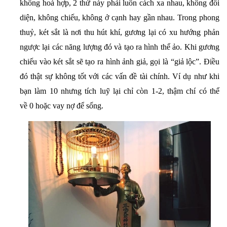
không hoà hợp, 2 thứ này phải luôn cách xa nhau, không đối
diện, không chiếu, không ở cạnh hay gần nhau. Trong phong
thuỷ, két sắt là nơi thu hút khí, gương lại có xu hướng phản
ngược lại các năng lượng đó và tạo ra hình thể ảo. Khi gương
chiếu vào két sắt sẽ tạo ra hình ảnh giả, gọi là “giả lộc”. Điều
đó thật sự không tốt với các vấn đề tài chính. Ví dụ như khi
bạn làm 10 nhưng tích luỹ lại chỉ còn 1-2, thậm chí có thể
về 0 hoặc vay nợ để sống.