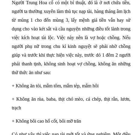
Người Trung Hoa cổ có một bí thuật, đó là ở nơi chứa tiền,
người ta thường xuyên làm thủ tục nạp tài, hàng tháng âm lịch
từ mùng 1 cho đến mùng 3, lấy mệnh giá tiền vẫn hay sử
dụng cho vào két sắt và cầu nguyện những điều tốt lành trong
việc kích hoạt tài lộc. Việc này nên là vợ hoặc chồng. Nếu
người phụ nữ trong chu kì kinh nguyệt sẽ phải nhờ chồng
giúp và trước khi thực hiện việc này, trước dó 1 đêm 2 người
phải thanh tịnh, không sinh hoạt vợ chồng, không ăn những
thứ thức ăn như sau:
+ Không ăn tỏi, mắm tôm, mắm tép, mắm hôi
+ Không ăn rùa, baba, thịt chó mèo, cá chép, thịt rắn, lươn,
trạch
+ Không bôi cao hổ cốt, bôi mỡ trăn
Có như vậy thì việc nạp tài mới tốt và ứng nghiệm. Một điều