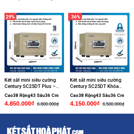
29%
36%
Két sắt mini siêu cường
Két sắt mini siêu cường
Century SC25DT Plus –
Century SC25DT Khóa
Khóa điện tử, có kết nối
Điện Tử
Cao38 Rộng43 Sâu36 Cm
Cao38 Rộng43 Sâu36 Cm
điện thoại
4.850.000₫
4.150.000₫
6.800.000₫
6.500.000₫