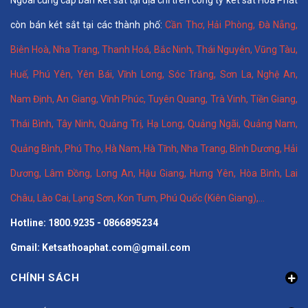
còn bán két sắt tại các thành phố:
Cần Thơ
,
Hải Phòng
,
Đà Nẵng
,
Biên Hoà
,
Nha Trang
,
Thanh Hoá
, Bắc Ninh,
Thái Nguyên
, Vũng Tàu,
Huế
,
Phú Yên
,
Yên Bái
,
Vĩnh Long
,
Sóc Trăng
,
Sơn La
,
Nghệ An
,
Nam Định
,
An Giang
,
Vĩnh Phúc
,
Tuyên Quang
,
Trà Vinh
,
Tiền Giang
,
Thái Bình
,
Tây Ninh
,
Quảng Trị
,
Hạ Long
,
Quảng Ngãi
,
Quảng Nam
,
Quảng Bình
,
Phú Thọ
,
Hà Nam
,
Hà Tĩnh
,
Nha Trang
,
Bình Dương
,
Hải
Dương
,
Lâm Đồng
,
Long An
,
Hậu Giang
,
Hưng Yên,
Hòa Bình
,
Lai
Châu
,
Lào Cai
,
Lạng Sơn
,
Kon Tum
,
Phú Quốc (Kiên Giang)
,...
Hotline: 1800.9235 - 0866895234
Gmail: Ketsathoaphat.com@gmail.com
CHÍNH SÁCH