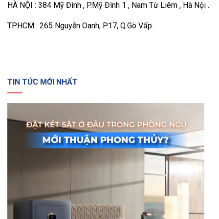
HÀ NỘI : 384 Mỹ Đình , P.Mỹ Đình 1 , Nam Từ Liêm , Hà Nội .
TPHCM : 265 Nguyễn Oanh, P.17, Q.Gò Vấp .
TIN TỨC MỚI NHẤT