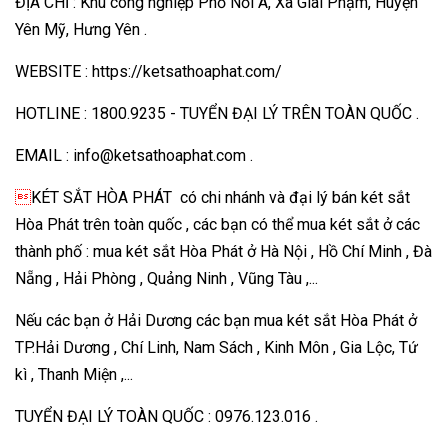
ĐỊA CHỈ : Khu công nghiệp Phố Nối A, Xã Giai Phạm, Huyện
Yên Mỹ, Hưng Yên .
WEBSITE : https://ketsathoaphat.com/
HOTLINE : 1800.9235 - TUYỂN ĐẠI LÝ TRÊN TOÀN QUỐC .
EMAIL : info@ketsathoaphat.com .

KÉT SẮT HÒA PHÁT có chi nhánh và đại lý bán két sắt
Hòa Phát trên toàn quốc , các bạn có thể mua két sắt ở các
thành phố : mua két sắt Hòa Phát ở Hà Nội , Hồ Chí Minh , Đà
Nẵng , Hải Phòng , Quảng Ninh , Vũng Tàu ,...
Nếu các bạn ở Hải Dương các bạn mua két sắt Hòa Phát ở
TP.Hải Dương , Chí Linh, Nam Sách , Kinh Môn , Gia Lộc, Tứ
kì , Thanh Miện ,...
TUYỂN ĐẠI LÝ TOÀN QUỐC : 0976.123.016 .