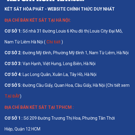
KÉT SẮT HÒA PHÁT - WEBSITE CHÍNH THỨC DUY NHẤT
ĐỊA CHỈ BÁN
KÉT SẮT TẠI HÀ NỘI
:
CƠ SỞ 1
:
Số nhà 31 Đường Louis 6 Khu đô thị Louis City Đại Mỗ,
Nam Từ Liêm Hà Nội (
Chi tiết
)
CƠ SỞ 2:
Đường Mỹ Đình, Phường Mỹ Đình 1, Nam Từ Liêm, Hà Nội
CƠ SỞ 3:
Vạn Hạnh, Việt Hưng, Long Biên, Hà Nội
CƠ SỞ 4:
Lạc Long Quân, Xuân La, Tây Hồ, Hà Nội
CƠ SỞ 5:
Đường Cầu Giấy, Quan Hoa, Cầu Giấy, Hà Nội (Chi tiết xem
TẠI ĐÂY
)
ĐỊA CHỈ BÁN
KÉT SẮT TẠI TPHCM
:
CƠ SỞ 1 :
Số 209 Đường Trương Thị Hoa, Phường Tân Thới
Hiệp, Quận 12 HCM