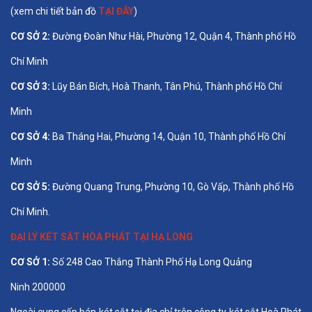
(xem chi tiết bản đồ
TẠI ĐÂY
)
CƠ SỞ 2:
Đường Đoàn Như Hài, Phường 12, Quận 4, Thành phố Hồ
Chí Minh
CƠ SỞ 3:
Lũy Bán Bích, Hoà Thanh, Tân Phú, Thành phố Hồ Chí
Minh
CƠ SỞ 4:
Ba Tháng Hai, Phường 14, Quận 10, Thành phố Hồ Chí
Minh
CƠ SỞ 5:
Đường Quang Trung, Phường 10, Gò Vấp, Thành phố Hồ
Chí Minh.
ĐẠI LÝ KÉT SẮT HÒA PHÁT TẠI HẠ LONG
CƠ SỞ 1:
Số 248 Cao Thắng Thành Phố Hạ Long Quảng
Ninh 200000
Ngoài cung cấp bán két sắt tại địa chỉ trên công ty két sắt Hoà Phát