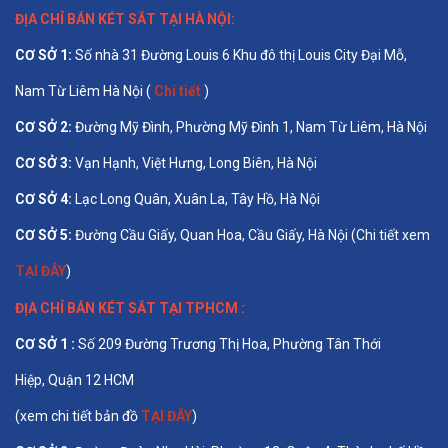
ĐỊA CHỈ BÁN
KÉT SẮT TẠI HÀ NỘI
:
CƠ SỞ 1
:
Số nhà 31 Đường Louis 6 Khu đô thị Louis City Đại Mỗ,
Nam Từ Liêm Hà Nội (
Chi tiết
)
CƠ SỞ 2:
Đường Mỹ Đình, Phường Mỹ Đình 1, Nam Từ Liêm, Hà Nội
CƠ SỞ 3:
Vạn Hạnh, Việt Hưng, Long Biên, Hà Nội
CƠ SỞ 4:
Lạc Long Quân, Xuân La, Tây Hồ, Hà Nội
CƠ SỞ 5:
Đường Cầu Giấy, Quan Hoa, Cầu Giấy, Hà Nội (Chi tiết xem
TẠI ĐÂY
)
ĐỊA CHỈ BÁN
KÉT SẮT TẠI TPHCM
:
CƠ SỞ 1 :
Số 209 Đường Trương Thị Hoa, Phường Tân Thới
Hiệp, Quận 12 HCM
(xem chi tiết bản đồ
TẠI ĐÂY
)