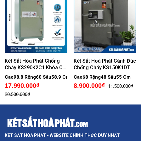
Két Sắt Hòa Phát Chống
Két Sắt Hoà Phát Cánh Đúc
Cháy KS290K2C1 Khóa Cơ
Chống Cháy KS150K1DT
Đổi Mã
Điện Tử
Cao98.8 Rộng60 Sâu58.9 Cm
Cao68 Rộng48 Sâu55 Cm
17.990.000₫
8.900.000₫
11.500.000₫
20.500.000₫
KÉT SẮT HÒA PHÁT - WEBSITE CHÍNH THỨC DUY NHẤT