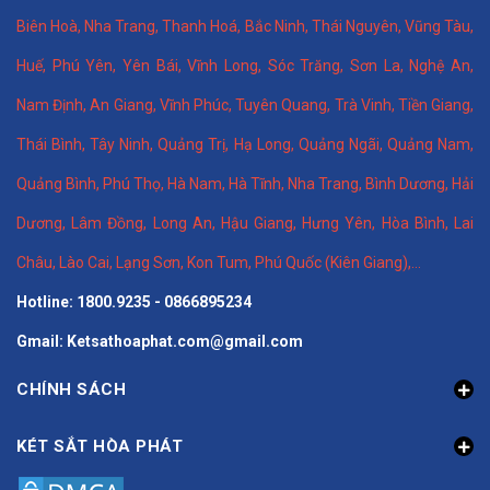
Biên Hoà
,
Nha Trang
,
Thanh Hoá
, Bắc Ninh,
Thái Nguyên
, Vũng Tàu,
Huế
,
Phú Yên
,
Yên Bái
,
Vĩnh Long
,
Sóc Trăng
,
Sơn La
,
Nghệ An
,
Nam Định
,
An Giang
,
Vĩnh Phúc
,
Tuyên Quang
,
Trà Vinh
,
Tiền Giang
,
Thái Bình
,
Tây Ninh
,
Quảng Trị
,
Hạ Long
,
Quảng Ngãi
,
Quảng Nam
,
Quảng Bình
,
Phú Thọ
,
Hà Nam
,
Hà Tĩnh
,
Nha Trang
,
Bình Dương
,
Hải
Dương
,
Lâm Đồng
,
Long An
,
Hậu Giang
,
Hưng Yên,
Hòa Bình
,
Lai
Châu
,
Lào Cai
,
Lạng Sơn
,
Kon Tum
,
Phú Quốc (Kiên Giang)
,...
Hotline: 1800.9235 - 0866895234
Gmail: Ketsathoaphat.com@gmail.com
CHÍNH SÁCH
KÉT SẮT HÒA PHÁT