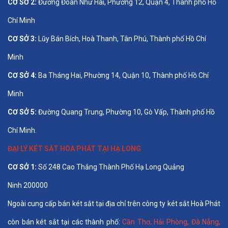
CƠ SỞ 2:
Đường Đoàn Như Hài, Phường 12, Quận 4, Thành phố Hồ
Chí Minh
CƠ SỞ 3:
Lũy Bán Bích, Hoà Thanh, Tân Phú, Thành phố Hồ Chí
Minh
CƠ SỞ 4:
Ba Tháng Hai, Phường 14, Quận 10, Thành phố Hồ Chí
Minh
CƠ SỞ 5:
Đường Quang Trung, Phường 10, Gò Vấp, Thành phố Hồ
Chí Minh.
ĐẠI LÝ KÉT SẮT HÒA PHÁT TẠI HẠ LONG
CƠ SỞ 1:
Số 248 Cao Thắng Thành Phố Hạ Long Quảng
Ninh 200000
Ngoài cung cấp bán két sắt tại địa chỉ trên công ty két sắt Hoà Phát
còn bán két sắt tại các thành phố:
Cần Thơ
,
Hải Phòng
,
Đà Nẵng
,