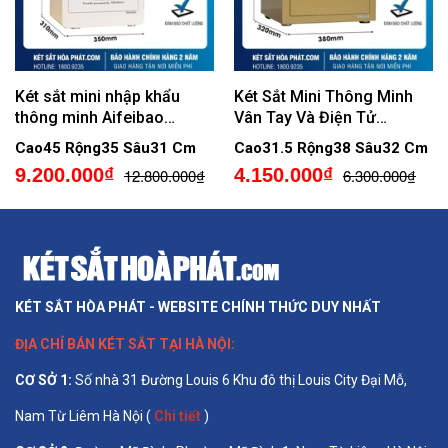
Két sắt mini nhập khẩu
Két Sắt Mini Thông Minh
thông minh Aifeibao
Vân Tay Và Điện Tử
KV386 vân tay điện tử, kết
AIFEIBAO SAFE HK-M/D-
Cao45 Rộng35 Sâu31 Cm
Cao31.5 Rộng38 Sâu32 Cm
nối app
35-BL
9.200.000₫
4.150.000₫
12.800.000₫
6.300.000₫
KÉT SẮT HÒA PHÁT - WEBSITE CHÍNH THỨC DUY NHẤT
ĐỊA CHỈ BÁN
KÉT SẮT TẠI HÀ NỘI
:
CƠ SỞ 1
:
Số nhà 31 Đường Louis 6 Khu đô thị Louis City Đại Mỗ,
Nam Từ Liêm Hà Nội (
Chi tiết
)