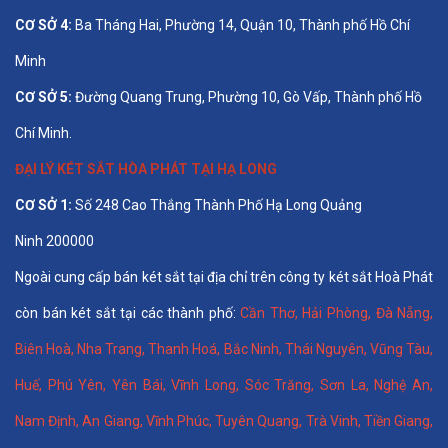
CƠ SỞ 4:
Ba Tháng Hai, Phường 14, Quận 10, Thành phố Hồ Chí
Minh
CƠ SỞ 5:
Đường Quang Trung, Phường 10, Gò Vấp, Thành phố Hồ
Chí Minh.
ĐẠI LÝ KÉT SẮT HÒA PHÁT TẠI HẠ LONG
CƠ SỞ 1:
Số 248 Cao Thắng Thành Phố Hạ Long Quảng
Ninh 200000
Ngoài cung cấp bán két sắt tại địa chỉ trên công ty két sắt Hoà Phát
còn bán két sắt tại các thành phố:
Cần Thơ
,
Hải Phòng
,
Đà Nẵng
,
Biên Hoà
,
Nha Trang
,
Thanh Hoá
, Bắc Ninh,
Thái Nguyên
, Vũng Tàu,
Huế
,
Phú Yên
,
Yên Bái
,
Vĩnh Long
,
Sóc Trăng
,
Sơn La
,
Nghệ An
,
Nam Định
,
An Giang
,
Vĩnh Phúc
,
Tuyên Quang
,
Trà Vinh
,
Tiền Giang
,