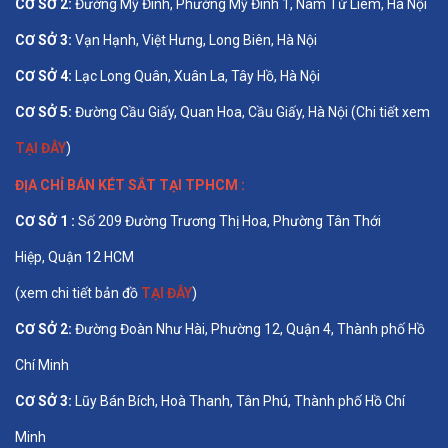
CƠ SỞ 2:
Đường Mỹ Đình, Phường Mỹ Đình 1, Nam Từ Liêm, Hà Nội
CƠ SỞ 3:
Vạn Hạnh, Việt Hưng, Long Biên, Hà Nội
CƠ SỞ 4:
Lạc Long Quân, Xuân La, Tây Hồ, Hà Nội
CƠ SỞ 5:
Đường Cầu Giấy, Quan Hoa, Cầu Giấy, Hà Nội (Chi tiết xem
TẠI ĐÂY
)
ĐỊA CHỈ BÁN
KÉT SẮT TẠI TPHCM
:
CƠ SỞ 1 :
Số 209 Đường Trương Thị Hoa, Phường Tân Thới
Hiệp, Quận 12 HCM
(xem chi tiết bản đồ
TẠI ĐÂY
)
CƠ SỞ 2:
Đường Đoàn Như Hài, Phường 12, Quận 4, Thành phố Hồ
Chí Minh
CƠ SỞ 3:
Lũy Bán Bích, Hoà Thanh, Tân Phú, Thành phố Hồ Chí
Minh