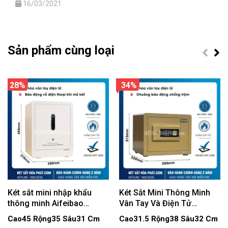
16/03/2021
Sản phẩm cùng loại
28%
34%
Két sắt mini nhập khẩu
Két Sắt Mini Thông Minh
thông minh Aifeibao
Vân Tay Và Điện Tử
KV386 vân tay điện tử, kết
AIFEIBAO SAFE HK-M/D-
Cao45 Rộng35 Sâu31 Cm
Cao31.5 Rộng38 Sâu32 Cm
nối app
35-BL