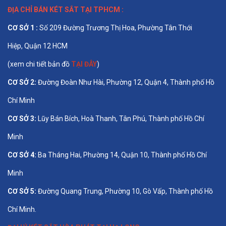
ĐỊA CHỈ BÁN
KÉT SẮT TẠI TPHCM
:
CƠ SỞ 1 :
Số 209 Đường Trương Thị Hoa, Phường Tân Thới
Hiệp, Quận 12 HCM
(xem chi tiết bản đồ
TẠI ĐÂY
)
CƠ SỞ 2:
Đường Đoàn Như Hài, Phường 12, Quận 4, Thành phố Hồ
Chí Minh
CƠ SỞ 3:
Lũy Bán Bích, Hoà Thanh, Tân Phú, Thành phố Hồ Chí
Minh
CƠ SỞ 4:
Ba Tháng Hai, Phường 14, Quận 10, Thành phố Hồ Chí
Minh
CƠ SỞ 5:
Đường Quang Trung, Phường 10, Gò Vấp, Thành phố Hồ
Chí Minh.