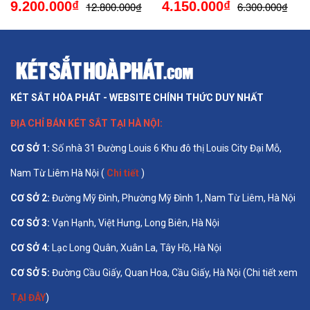
9.200.000₫
4.150.000₫
12.800.000₫
6.300.000₫
KÉT SẮT HÒA PHÁT - WEBSITE CHÍNH THỨC DUY NHẤT
ĐỊA CHỈ BÁN
KÉT SẮT TẠI HÀ NỘI
:
CƠ SỞ 1
:
Số nhà 31 Đường Louis 6 Khu đô thị Louis City Đại Mỗ,
Nam Từ Liêm Hà Nội (
Chi tiết
)
CƠ SỞ 2:
Đường Mỹ Đình, Phường Mỹ Đình 1, Nam Từ Liêm, Hà Nội
CƠ SỞ 3:
Vạn Hạnh, Việt Hưng, Long Biên, Hà Nội
CƠ SỞ 4:
Lạc Long Quân, Xuân La, Tây Hồ, Hà Nội
CƠ SỞ 5:
Đường Cầu Giấy, Quan Hoa, Cầu Giấy, Hà Nội (Chi tiết xem
TẠI ĐÂY
)