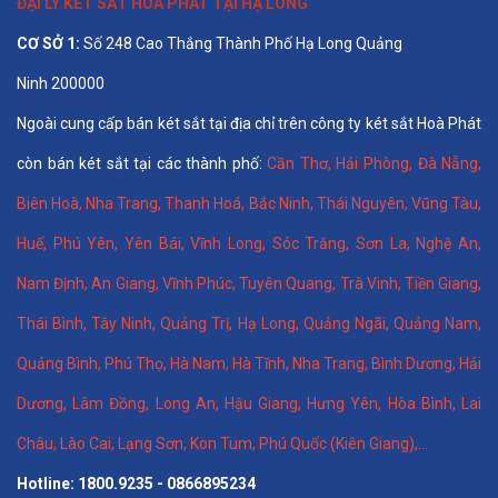
ĐẠI LÝ KÉT SẮT HÒA PHÁT TẠI HẠ LONG
CƠ SỞ 1:
Số 248 Cao Thắng Thành Phố Hạ Long Quảng
Ninh 200000
Ngoài cung cấp bán két sắt tại địa chỉ trên công ty két sắt Hoà Phát
còn bán két sắt tại các thành phố:
Cần Thơ
,
Hải Phòng
,
Đà Nẵng
,
Biên Hoà
,
Nha Trang
,
Thanh Hoá
, Bắc Ninh,
Thái Nguyên
, Vũng Tàu,
Huế
,
Phú Yên
,
Yên Bái
,
Vĩnh Long
,
Sóc Trăng
,
Sơn La
,
Nghệ An
,
Nam Định
,
An Giang
,
Vĩnh Phúc
,
Tuyên Quang
,
Trà Vinh
,
Tiền Giang
,
Thái Bình
,
Tây Ninh
,
Quảng Trị
,
Hạ Long
,
Quảng Ngãi
,
Quảng Nam
,
Quảng Bình
,
Phú Thọ
,
Hà Nam
,
Hà Tĩnh
,
Nha Trang
,
Bình Dương
,
Hải
Dương
,
Lâm Đồng
,
Long An
,
Hậu Giang
,
Hưng Yên,
Hòa Bình
,
Lai
Châu
,
Lào Cai
,
Lạng Sơn
,
Kon Tum
,
Phú Quốc (Kiên Giang)
,...
Hotline: 1800.9235 - 0866895234