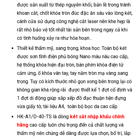
được sản xuất từ thép nguyên khối, bản lề trong tránh
khoan cắt, chốt khóa tròn đúc đặc ăn sâu vào lòng két,
cánh cửa sử dụng công nghệ cắt laser nên khe hẹp là
rất nhỏ bảo vệ tốt nhất tài sản bên trong ngay cả khi
có tình huống xảy ra như hỏa hoạn...
Thiết kế thẩm mỹ, sang trọng, khoa học: Toàn bộ két
được sơn tĩnh điện phủ bóng Nano màu nâu cao cấp,
hệ thống khóa hiện đại tròn, bàn phím khóa điện tử
cảm ứng, ổ khóa vân tay, tay nắm tròn mạ vàng sang
trọng. Tuy có kích thước nhỏ gọn xong bên trong lại có
không gian khá rộng rãi được thiết kế 1 đợt cố định và
1 đợt di động giúp sắp xếp đồ đạc thuận tiện đựng
vừa giấy tờ, tài liệu A4, toàn bộ bọc da cao cấp.
HK-A1/D-40-TS là dòng
két sắt nhập khẩu chính
hãng
cao cấp luôn chú trọng đến cả chất lượng và
thẩm mỹ nên chúng dễ dàng được lựa chọn, bố trí, lắp