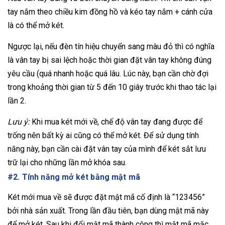
tay nắm theo chiều kim đồng hồ và kéo tay nắm + cánh cửa
là có thể mở két.
Ngược lại, nếu đèn tín hiệu chuyển sang màu đỏ thì có nghĩa
là vân tay bị sai lệch hoặc thời gian đặt vân tay không đúng
yêu cầu (quá nhanh hoặc quá lâu. Lúc này, bạn cần chờ đợi
trong khoảng thời gian từ 5 đến 10 giây trước khi thao tác lại
lần 2.
Lưu ý:
Khi mua két mới về, chế độ vân tay đang được để
trống nên bất kỳ ai cũng có thể mở két. Để sử dụng tính
năng này, bạn cần cài đặt vân tay của mình để két sắt lưu
trữ lại cho những lần mở khóa sau.
#2. Tính năng mở két bằng mật mã
Két mới mua về sẽ được đặt mật mã cố định là “123456”
bởi nhà sản xuất. Trong lần đầu tiên, bạn dùng mật mã này
để mở két. Sau khi đổi mật mã thành công thì mật mã mặc