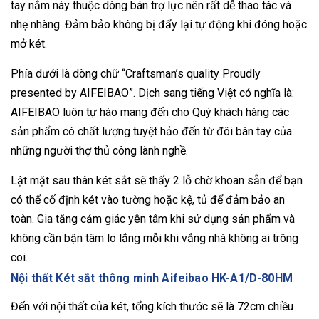
tay nắm này thuộc dòng bán trợ lực nên rất dễ thao tác và
nhẹ nhàng. Đảm bảo không bị đẩy lại tự động khi đóng hoặc
mở két.
Phía dưới là dòng chữ “Craftsman’s quality Proudly
presented by AIFEIBAO”. Dịch sang tiếng Việt có nghĩa là:
AIFEIBAO luôn tự hào mang đến cho Quý khách hàng các
sản phẩm có chất lượng tuyệt hảo đến từ đôi bàn tay của
những người thợ thủ công lành nghề.
Lật mặt sau thân két sắt sẽ thấy 2 lỗ chờ khoan sẵn để bạn
có thể cố định két vào tường hoặc kệ, tủ để đảm bảo an
toàn. Gia tăng cảm giác yên tâm khi sử dụng sản phẩm và
không cần bận tâm lo lắng mỗi khi vắng nhà không ai trông
coi.
Nội thất Két sắt thông minh Aifeibao HK-A1/D-80HM
Đến với nội thất của két, tổng kích thước sẽ là 72cm chiều