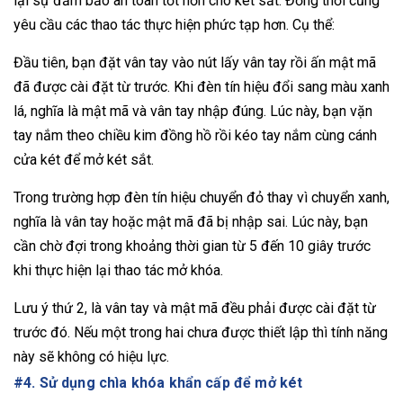
lại sự đảm bảo an toàn tốt hơn cho két sắt. Đồng thời cũng
yêu cầu các thao tác thực hiện phức tạp hơn. Cụ thể:
Đầu tiên, bạn đặt vân tay vào nút lấy vân tay rồi ấn mật mã
đã được cài đặt từ trước. Khi đèn tín hiệu đổi sang màu xanh
lá, nghĩa là mật mã và vân tay nhập đúng. Lúc này, bạn vặn
tay nắm theo chiều kim đồng hồ rồi kéo tay nắm cùng cánh
cửa két để mở két sắt.
Trong trường hợp đèn tín hiệu chuyển đỏ thay vì chuyển xanh,
nghĩa là vân tay hoặc mật mã đã bị nhập sai. Lúc này, bạn
cần chờ đợi trong khoảng thời gian từ 5 đến 10 giây trước
khi thực hiện lại thao tác mở khóa.
Lưu ý thứ 2, là vân tay và mật mã đều phải được cài đặt từ
trước đó. Nếu một trong hai chưa được thiết lập thì tính năng
này sẽ không có hiệu lực.
#4. Sử dụng chìa khóa khẩn cấp để mở két