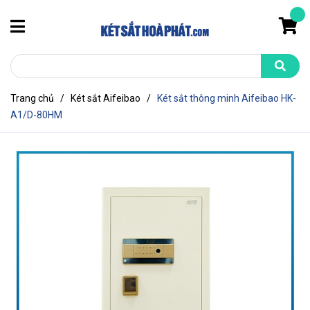
Trang chủ
/
Két sắt Aifeibao
/
Két sắt thông minh Aifeibao HK-
A1/D-80HM