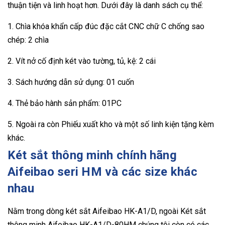
thuận tiện và linh hoạt hơn. Dưới đây là danh sách cụ thể:
1. Chìa khóa khẩn cấp đúc đặc cắt CNC chữ C chống sao
chép: 2 chìa
2. Vít nở cố định két vào tường, tủ, kệ: 2 cái
3. Sách hướng dẫn sử dụng: 01 cuốn
4. Thẻ bảo hành sản phẩm: 01PC
5. Ngoài ra còn Phiếu xuất kho và một số linh kiện tặng kèm
khác.
Két sắt thông minh chính hãng
Aifeibao seri HM và các size khác
nhau
Nằm trong dòng két sắt Aifeibao HK-A1/D, ngoài Két sắt
thông minh Aifeibao HK-A1/D-80HM chúng tôi còn có các