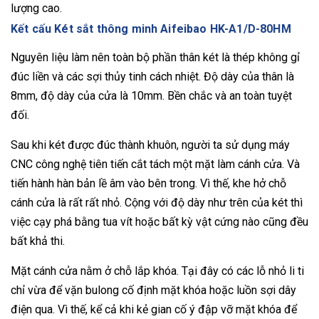
lượng cao.
Kết cấu Két sắt thông minh Aifeibao HK-A1/D-80HM
Nguyên liệu làm nên toàn bộ phần thân két là thép không gỉ
đúc liền và các sợi thủy tinh cách nhiệt. Độ dày của thân là
8mm, độ dày của cửa là 10mm. Bền chắc và an toàn tuyệt
đối.
Sau khi két được đúc thành khuôn, người ta sử dụng máy
CNC công nghệ tiên tiến cắt tách một mặt làm cánh cửa. Và
tiến hành hàn bản lề âm vào bên trong. Vì thế, khe hở chỗ
cánh cửa là rất rất nhỏ. Cộng với độ dày như trên của két thì
việc cạy phá bằng tua vít hoặc bất kỳ vật cứng nào cũng đều
bất khả thi.
Mặt cánh cửa nằm ở chỗ lắp khóa. Tại đây có các lỗ nhỏ li ti
chỉ vừa để vặn bulong cố định mặt khóa hoặc luồn sợi dây
điện qua. Vì thế, kể cả khi kẻ gian cố ý đập vỡ mặt khóa để