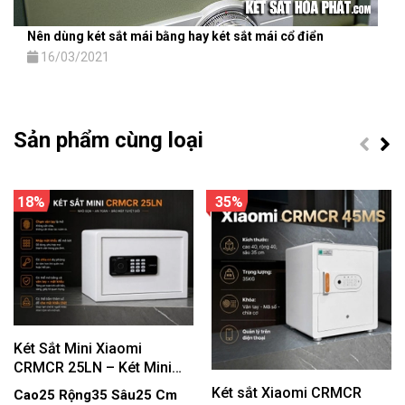
Nên dùng két sắt mái bằng hay két sắt mái cổ điển
16/03/2021
Sản phẩm cùng loại
18%
35%
Két Sắt Mini Xiaomi
CRMCR 25LN – Két Mini
Premium Bảo Mật 5 Cách
Két sắt Xiaomi CRMCR
Cao25 Rộng35 Sâu25 Cm