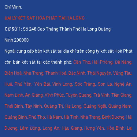
Chí Minh.
ĐẠI LÝ KÉT SẮT HÒA PHÁT TẠI HẠ LONG
CƠ SỞ 1:
Số 248 Cao Thắng Thành Phố Hạ Long Quảng
Ninh 200000
Ngoài cung cấp bán két sắt tại địa chỉ trên công ty két sắt Hoà Phát
còn bán két sắt tại các thành phố:
Cần Thơ
,
Hải Phòng
,
Đà Nẵng
,
Biên Hoà
,
Nha Trang
,
Thanh Hoá
, Bắc Ninh,
Thái Nguyên
, Vũng Tàu,
Huế
,
Phú Yên
,
Yên Bái
,
Vĩnh Long
,
Sóc Trăng
,
Sơn La
,
Nghệ An
,
Nam Định
,
An Giang
,
Vĩnh Phúc
,
Tuyên Quang
,
Trà Vinh
,
Tiền Giang
,
Thái Bình
,
Tây Ninh
,
Quảng Trị
,
Hạ Long
,
Quảng Ngãi
,
Quảng Nam
,
Quảng Bình
,
Phú Thọ
,
Hà Nam
,
Hà Tĩnh
,
Nha Trang
,
Bình Dương
,
Hải
Dương
,
Lâm Đồng
,
Long An
,
Hậu Giang
,
Hưng Yên,
Hòa Bình
,
Lai