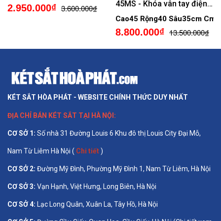
Mở, Để Vừa A4, Chống Lộ
45MS - Khóa vân tay điện
2.950.000₫
3.600.000₫
Mật Khẩu
tử định danh người mở
Cao45 Rộng40 Sâu35cm Cm
8.800.000₫
13.500.000₫
KÉT SẮT HÒA PHÁT - WEBSITE CHÍNH THỨC DUY NHẤT
ĐỊA CHỈ BÁN
KÉT SẮT TẠI HÀ NỘI
:
CƠ SỞ 1
:
Số nhà 31 Đường Louis 6 Khu đô thị Louis City Đại Mỗ,
Nam Từ Liêm Hà Nội (
Chi tiết
)
CƠ SỞ 2:
Đường Mỹ Đình, Phường Mỹ Đình 1, Nam Từ Liêm, Hà Nội
CƠ SỞ 3:
Vạn Hạnh, Việt Hưng, Long Biên, Hà Nội
CƠ SỞ 4:
Lạc Long Quân, Xuân La, Tây Hồ, Hà Nội