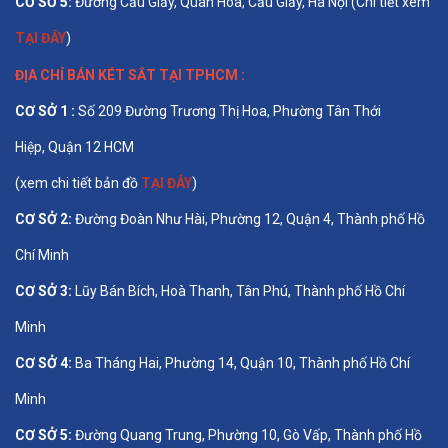
CƠ SỞ 5:
Đường Cầu Giấy, Quan Hoa, Cầu Giấy, Hà Nội (Chi tiết xem
TẠI ĐÂY
)
ĐỊA CHỈ BÁN
KÉT SẮT TẠI TPHCM
:
CƠ SỞ 1 :
Số 209 Đường Trương Thị Hoa, Phường Tân Thới
Hiệp, Quận 12 HCM
(xem chi tiết bản đồ
TẠI ĐÂY
)
CƠ SỞ 2:
Đường Đoàn Như Hài, Phường 12, Quận 4, Thành phố Hồ
Chí Minh
CƠ SỞ 3:
Lũy Bán Bích, Hoà Thanh, Tân Phú, Thành phố Hồ Chí
Minh
CƠ SỞ 4:
Ba Tháng Hai, Phường 14, Quận 10, Thành phố Hồ Chí
Minh
CƠ SỞ 5:
Đường Quang Trung, Phường 10, Gò Vấp, Thành phố Hồ