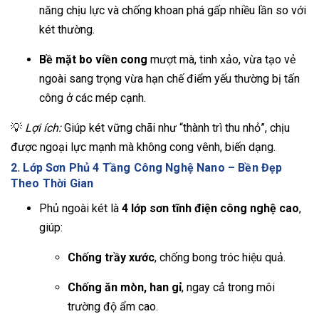
năng chịu lực và chống khoan phá gấp nhiều lần so với
két thường.
Bề mặt bo viền cong
mượt mà, tinh xảo, vừa tạo vẻ
ngoài sang trọng vừa hạn chế điểm yếu thường bị tấn
công ở các mép cạnh.
💡
Lợi ích:
Giúp két vững chãi như “thành trì thu nhỏ”, chịu
được ngoại lực mạnh mà không cong vênh, biến dạng.
2. Lớp Sơn Phủ 4 Tầng Công Nghệ Nano – Bền Đẹp
Theo Thời Gian
Phủ ngoài két là
4 lớp sơn tĩnh điện công nghệ cao
,
giúp:
Chống trầy xước
, chống bong tróc hiệu quả.
Chống ăn mòn, han gỉ
, ngay cả trong môi
trường độ ẩm cao.