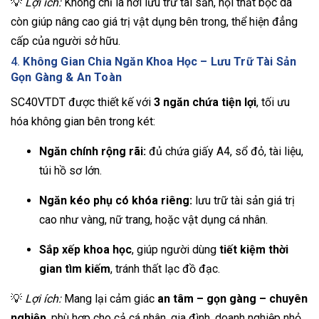
💡
Lợi ích:
Không chỉ là nơi lưu trữ tài sản, nội thất bọc da
còn giúp nâng cao giá trị vật dụng bên trong, thể hiện đẳng
cấp của người sở hữu.
4.
Không Gian Chia Ngăn Khoa Học – Lưu Trữ Tài Sản
Gọn Gàng & An Toàn
SC40VTDT được thiết kế với
3 ngăn chứa tiện lợi
, tối ưu
hóa không gian bên trong két:
Ngăn chính rộng rãi:
đủ chứa giấy A4, sổ đỏ, tài liệu,
túi hồ sơ lớn.
Ngăn kéo phụ có khóa riêng:
lưu trữ tài sản giá trị
cao như vàng, nữ trang, hoặc vật dụng cá nhân.
Sắp xếp khoa học
, giúp người dùng
tiết kiệm thời
gian tìm kiếm
, tránh thất lạc đồ đạc.
💡
Lợi ích:
Mang lại cảm giác
an tâm – gọn gàng – chuyên
nghiệp
, phù hợp cho cả cá nhân, gia đình, doanh nghiệp nhỏ