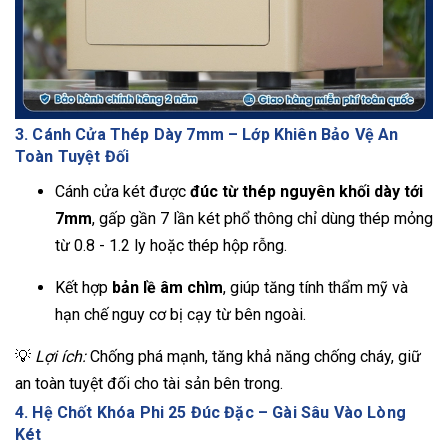
3. Cánh Cửa Thép Dày 7mm – Lớp Khiên Bảo Vệ An
Toàn Tuyệt Đối
Cánh cửa két được
đúc từ thép nguyên khối dày tới
7mm
, gấp gần 7 lần két phổ thông chỉ dùng thép mỏng
từ 0.8 - 1.2 ly hoặc thép hộp rỗng.
Kết hợp
bản lề âm chìm
, giúp tăng tính thẩm mỹ và
hạn chế nguy cơ bị cạy từ bên ngoài.
💡
Lợi ích:
Chống phá mạnh, tăng khả năng chống cháy, giữ
an toàn tuyệt đối cho tài sản bên trong.
4. Hệ Chốt Khóa Phi 25 Đúc Đặc – Gài Sâu Vào Lòng
Két