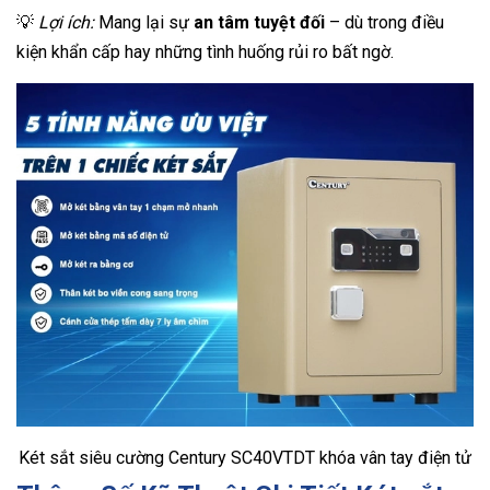
💡
Lợi ích:
Mang lại sự
an tâm tuyệt đối
– dù trong điều
kiện khẩn cấp hay những tình huống rủi ro bất ngờ.
Két sắt siêu cường Century SC40VTDT khóa vân tay điện tử