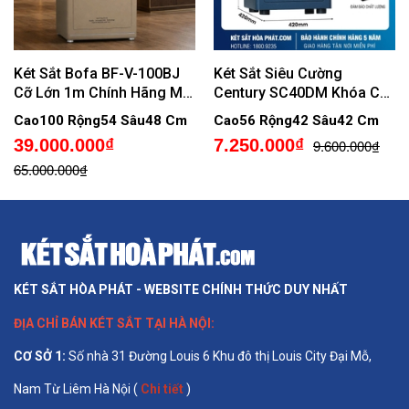
Két Sắt Bofa BF-V-100BJ
Két Sắt Siêu Cường
Cỡ Lớn 1m Chính Hãng Mở
Century SC40DM Khóa Cơ
5 Chế Độ Vân Tay Gửi Cảnh
Đổi Mã
Cao100 Rộng54 Sâu48 Cm
Cao56 Rộng42 Sâu42 Cm
Báo Trộm Về Điện Thoại
39.000.000₫
7.250.000₫
9.600.000₫
65.000.000₫
KÉT SẮT HÒA PHÁT - WEBSITE CHÍNH THỨC DUY NHẤT
ĐỊA CHỈ BÁN
KÉT SẮT TẠI HÀ NỘI
:
CƠ SỞ 1
:
Số nhà 31 Đường Louis 6 Khu đô thị Louis City Đại Mỗ,
Nam Từ Liêm Hà Nội (
Chi tiết
)