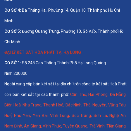
CƠ SỞ 4:
Ba Tháng Hai, Phường 14, Quận 10, Thành phố Hồ Chí
Minh
CƠ SỞ 5:
Đường Quang Trung, Phường 10, Gò Vấp, Thành phố Hồ
Chí Minh.
ĐẠI LÝ KÉT SẮT HÒA PHÁT TẠI HẠ LONG
CƠ SỞ 1:
Số 248 Cao Thắng Thành Phố Hạ Long Quảng
Ninh 200000
Ngoài cung cấp bán két sắt tại địa chỉ trên công ty két sắt Hoà Phát
còn bán két sắt tại các thành phố:
Cần Thơ
,
Hải Phòng
,
Đà Nẵng
,
Biên Hoà
,
Nha Trang
,
Thanh Hoá
, Bắc Ninh,
Thái Nguyên
, Vũng Tàu,
Huế
,
Phú Yên
,
Yên Bái
,
Vĩnh Long
,
Sóc Trăng
,
Sơn La
,
Nghệ An
,
Nam Định
,
An Giang
,
Vĩnh Phúc
,
Tuyên Quang
,
Trà Vinh
,
Tiền Giang
,