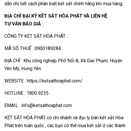
dẫn chi tiết cách phân biệt két sắt chính hãng khi mua hàng.
ĐỊA CHỈ ĐẠI KÝ KÉT SẮT HÒA PHÁT VÀ LIÊN HỆ
TƯ VẤN BÁO GIÁ :
CÔNG TY KÉT SẮT HÒA PHÁT .
MÃ SỐ THUỂ : 0900189284 .
ĐỊA CHỈ : Khu công nghiệp Phố Nối A, Xã Giai Phạm, Huyện
Yên Mỹ, Hưng Yên .
WEBSITE : https://ketsathoaphat.com/
HOTLINE : 1800.9235 .
EMAIL : info@ketsathoaphat.com .
KÉT SẮT HÒA PHÁT có chi nhánh và đại lý bán két sắt Hòa
Phát trên toàn quốc , các bạn có thể mua két sắt ở các thành