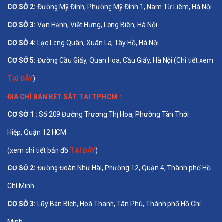
CƠ SỞ 2:
Đường Mỹ Đình, Phường Mỹ Đình 1, Nam Từ Liêm, Hà Nội
CƠ SỞ 3:
Vạn Hạnh, Việt Hưng, Long Biên, Hà Nội
CƠ SỞ 4:
Lạc Long Quân, Xuân La, Tây Hồ, Hà Nội
CƠ SỞ 5:
Đường Cầu Giấy, Quan Hoa, Cầu Giấy, Hà Nội (Chi tiết xem
TẠI ĐÂY
)
ĐỊA CHỈ BÁN
KÉT SẮT TẠI TPHCM
:
CƠ SỞ 1 :
Số 209 Đường Trương Thị Hoa, Phường Tân Thới
Hiệp, Quận 12 HCM
(xem chi tiết bản đồ
TẠI ĐÂY
)
CƠ SỞ 2:
Đường Đoàn Như Hài, Phường 12, Quận 4, Thành phố Hồ
Chí Minh
CƠ SỞ 3:
Lũy Bán Bích, Hoà Thanh, Tân Phú, Thành phố Hồ Chí
Minh