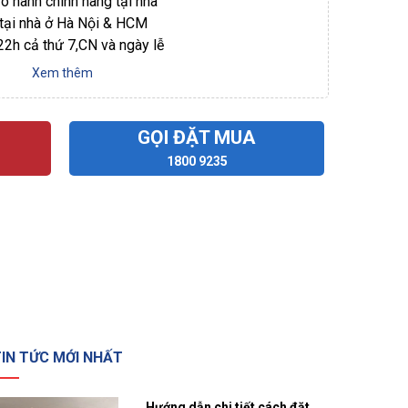
ảo hành chính hãng tại nhà
 tại nhà ở Hà Nội & HCM
 22h cả thứ 7,CN và ngày lễ
Xem thêm
GỌI ĐẶT MUA
1800 9235
IN TỨC MỚI NHẤT
Hướng dẫn chi tiết cách đặt