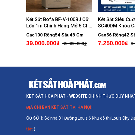
Két Sắt Bofa BF-V-100BJ Cỡ
Két Sắt Siêu Cư
Lớn 1m Chính Hãng Mở 5 Chế
SC40DM Khóa C
Độ Vân Tay Gửi Cảnh Báo
Cao100 Rộng54 Sâu48 Cm
Cao56 Rộng42 S
Trộm Về Điện Thoại
39.000.000₫
7.250.000₫
65.000.000₫
9
KÉT SẮT HÒA PHÁT - WEBSITE CHÍNH THỨC DUY NHẤ
ĐỊA CHỈ BÁN
KÉT SẮT TẠI HÀ NỘI
:
CƠ SỞ 1
:
Số nhà 31 Đường Louis 6 Khu đô thị Louis City 
tiết
)