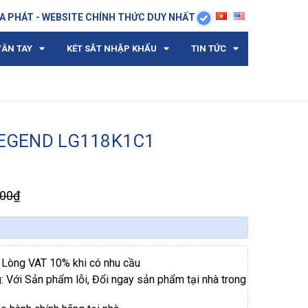
A PHÁT - WEBSITE CHÍNH THỨC DUY NHẤT
VÂN TAY
KÉT SẮT NHẬP KHẨU
TIN TỨC
 LEGEND LG118K1C1
000₫
i Lòng VAT 10% khi có nhu cầu
g
: Với Sản phẩm lỗi, Đổi ngay sản phẩm tại nhà trong