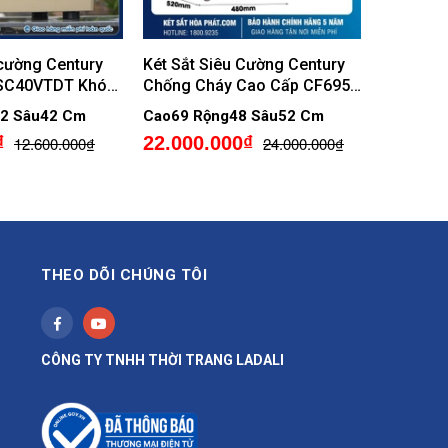
 cường Century
Két Sắt Siêu Cường Century
 SC40VTDT Khóa
Chống Cháy Cao Cấp CF695
tử
Khóa Vân Tay Điện Tử
2 Sâu42 Cm
Cao69 Rộng48 Sâu52 Cm
₫
22.000.000₫
12.600.000₫
24.000.000₫
THEO DÕI CHÚNG TÔI
CÔNG TY TNHH THỜI TRANG LADALI