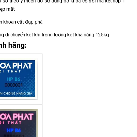
mã số theo ý muốn do sử dụng bộ khóa cơ đổi mã kết hợp 1
 đẹp mắt
ộm khoan cắt đập phá
àng di chuyển két khi trọng lượng két khá nặng 125kg
nh hãng: