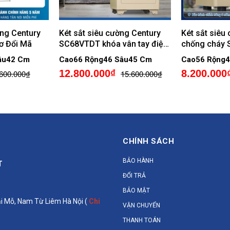
ờng Century
Két sắt siêu cường Century
Két sắt siêu
ơ Đổi Mã
SC68VTDT khóa vân tay điện
chống cháy
tử chính hãng
vân tay điện 
âu42 Cm
Cao66 Rộng46 Sâu45 Cm
Cao56 Rộng4
12.800.000₫
8.200.000
.600.000₫
15.600.000₫
CHÍNH SÁCH
BẢO HÀNH
T
ĐỔI TRẢ
BẢO MẬT
Đại Mỗ, Nam Từ Liêm Hà Nội (
Chi
VẬN CHUYỂN
THANH TOÁN