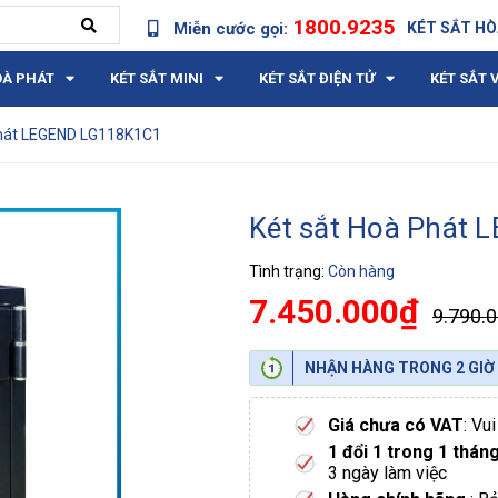
1800.9235
Miễn cước gọi:
KÉT SẮT HÒ
OÀ PHÁT
KÉT SẮT MINI
KÉT SẮT ĐIỆN TỬ
KÉT SẮT 
Phát LEGEND LG118K1C1
Két sắt Hoà Phát
Tình trạng:
Còn hàng
7.450.000₫
9.790.
NHẬN HÀNG TRONG 2 GIỜ
Giá chưa có VAT
: Vu
1 đổi 1 trong 1 thán
3 ngày làm việc