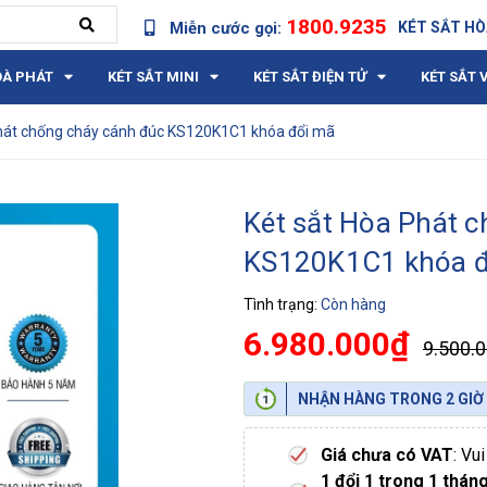
1800.9235
Miễn cước gọi:
KÉT SẮT HÒ
OÀ PHÁT
KÉT SẮT MINI
KÉT SẮT ĐIỆN TỬ
KÉT SẮT 
hát chống cháy cánh đúc KS120K1C1 khóa đổi mã
Két sắt Hòa Phát 
KS120K1C1 khóa đ
Tình trạng:
Còn hàng
6.980.000₫
9.500.
NHẬN HÀNG TRONG 2 GIỜ
Giá chưa có VAT
: Vu
1 đổi 1 trong 1 thán