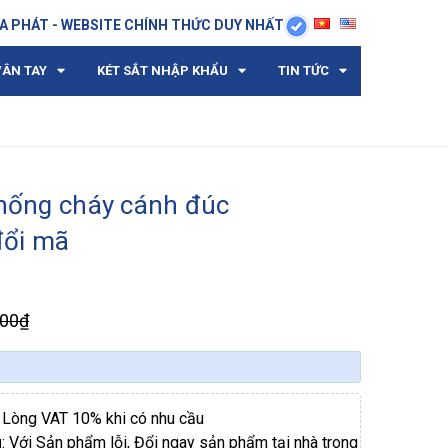
A PHÁT - WEBSITE CHÍNH THỨC DUY NHẤT
VÂN TAY
KÉT SẮT NHẬP KHẨU
TIN TỨC
chống cháy cánh đúc
ổi mã
000₫
i Lòng VAT 10% khi có nhu cầu
g
: Với Sản phẩm lỗi, Đổi ngay sản phẩm tại nhà trong