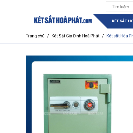
KÉT SẮT H
Trang chủ
/
Két Sắt Gia Đình Hoà Phát
/
Két sắt Hòa P