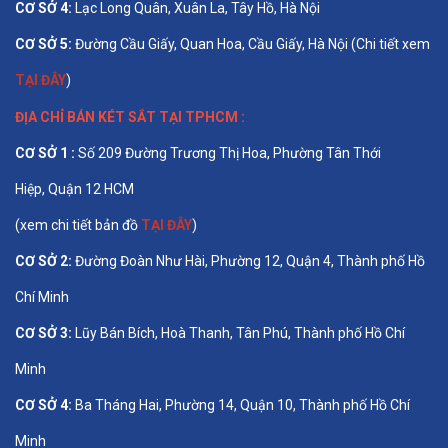
CƠ SỞ 4:
Lạc Long Quân, Xuân La, Tây Hồ, Hà Nội
CƠ SỞ 5:
Đường Cầu Giấy, Quan Hoa, Cầu Giấy, Hà Nội (Chi tiết xem
TẠI ĐÂY
)
ĐỊA CHỈ BÁN
KÉT SẮT TẠI TPHCM
:
CƠ SỞ 1 :
Số 209 Đường Trương Thị Hoa, Phường Tân Thới
Hiệp, Quận 12 HCM
(xem chi tiết bản đồ
TẠI ĐÂY
)
CƠ SỞ 2:
Đường Đoàn Như Hài, Phường 12, Quận 4, Thành phố Hồ
Chí Minh
CƠ SỞ 3:
Lũy Bán Bích, Hoà Thanh, Tân Phú, Thành phố Hồ Chí
Minh
CƠ SỞ 4:
Ba Tháng Hai, Phường 14, Quận 10, Thành phố Hồ Chí
Minh