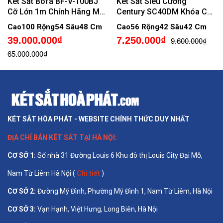
Két Sắt Bofa BF-V-100BJ
Két Sắt Siêu Cường
Cỡ Lớn 1m Chính Hãng Mở
Century SC40DM Khóa Cơ
5 Chế Độ Vân Tay Gửi Cảnh
Đổi Mã
Cao100 Rộng54 Sâu48 Cm
Cao56 Rộng42 Sâu42 Cm
Báo Trộm Về Điện Thoại
39.000.000₫
7.250.000₫
9.600.000₫
65.000.000₫
KÉT SẮT HÒA PHÁT - WEBSITE CHÍNH THỨC DUY NHẤT
ĐỊA CHỈ BÁN
KÉT SẮT TẠI HÀ NỘI
:
CƠ SỞ 1
:
Số nhà 31 Đường Louis 6 Khu đô thị Louis City Đại Mỗ,
Nam Từ Liêm Hà Nội (
Chi tiết
)
CƠ SỞ 2:
Đường Mỹ Đình, Phường Mỹ Đình 1, Nam Từ Liêm, Hà Nội
CƠ SỞ 3:
Vạn Hạnh, Việt Hưng, Long Biên, Hà Nội