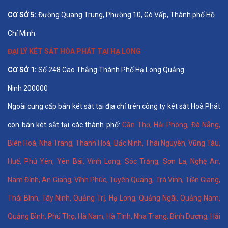
CƠ SỞ 5:
Đường Quang Trung, Phường 10, Gò Vấp, Thành phố Hồ
Chí Minh.
ĐẠI LÝ KÉT SẮT HÒA PHÁT TẠI HẠ LONG
CƠ SỞ 1:
Số 248 Cao Thắng Thành Phố Hạ Long Quảng
Ninh 200000
Ngoài cung cấp bán két sắt tại địa chỉ trên công ty két sắt Hoà Phát
còn bán két sắt tại các thành phố:
Cần Thơ
,
Hải Phòng
,
Đà Nẵng
,
Biên Hoà
,
Nha Trang
,
Thanh Hoá
, Bắc Ninh,
Thái Nguyên
, Vũng Tàu,
Huế
,
Phú Yên
,
Yên Bái
,
Vĩnh Long
,
Sóc Trăng
,
Sơn La
,
Nghệ An
,
Nam Định
,
An Giang
,
Vĩnh Phúc
,
Tuyên Quang
,
Trà Vinh
,
Tiền Giang
,
Thái Bình
,
Tây Ninh
,
Quảng Trị
,
Hạ Long
,
Quảng Ngãi
,
Quảng Nam
,
Quảng Bình
,
Phú Thọ
,
Hà Nam
,
Hà Tĩnh
,
Nha Trang
,
Bình Dương
,
Hải