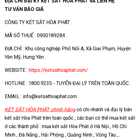
ĐỊA CHỈ ĐẠI KÝ KÉT SẮT HÒA PHÁT VÀ LIÊN HỆ
TƯ VẤN BÁO GIÁ
CÔNG TY KÉT SẮT HÒA PHÁT .
MÃ SỐ THUỂ : 0900189284 .
ĐỊA CHỈ : Khu công nghiệp Phố Nối A, Xã Giai Phạm, Huyện
Yên Mỹ, Hưng Yên .
WEBSITE :
https://ketsathoaphat.com/
HOTLINE : 1800.9235 - TUYỂN ĐẠI LÝ TRÊN TOÀN QUỐC .
EMAIL : info@ketsathoaphat.com .
KÉT SẮT HÒA PHÁT chính hãng
có chi nhánh và đại lý bán
két sắt Hòa Phát trên toàn quốc , các bạn có thể mua két sắt
ở các thành phố : mua két sắt Hòa Phát ở Hà Nội , Hồ Chí
Minh , Đà Nẵng , Hải Phòng , Quảng Ninh , Vũng Tàu ,...