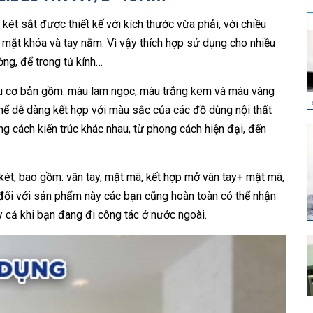
t sắt được thiết kế với kích thước vừa phải, với chiều
t khóa và tay nắm. Vì vậy thích hợp sử dụng cho nhiều
ờng, để trong tủ kính…
u cơ bản gồm: màu lam ngọc, màu trắng kem và màu vàng
hể dễ dàng kết hợp với màu sắc của các đồ dùng nội thất
g cách kiến trúc khác nhau, từ phong cách hiện đại, đến
két, bao gồm: vân tay, mật mã, kết hợp mở vân tay+ mật mã,
đối với sản phẩm này các bạn cũng hoàn toàn có thể nhận
y cả khi bạn đang đi công tác ở nước ngoài.