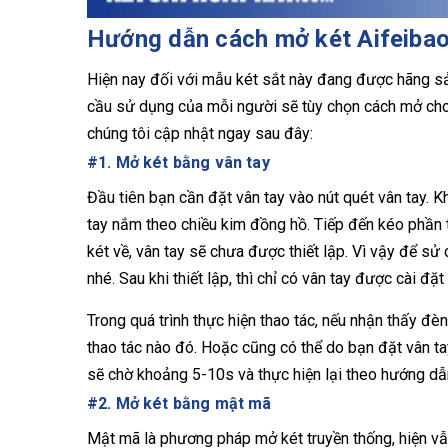
Hướng dẫn cách mở két Aifeib
Hiện nay đối với mẫu két sắt này đang được hãng sả
cầu sử dụng của mỗi người sẽ tùy chọn cách mở cho
chúng tôi cập nhật ngay sau đây:
#1. Mở két bằng vân tay
Đầu tiên bạn cần đặt vân tay vào nút quét vân tay. K
tay nắm theo chiều kim đồng hồ. Tiếp đến kéo phần
két về, vân tay sẽ chưa được thiết lập. Vì vậy để sử 
nhé. Sau khi thiết lập, thì chỉ có vân tay được cài đặ
Trong quá trình thực hiện thao tác, nếu nhận thấy đè
thao tác nào đó. Hoặc cũng có thể do bạn đặt vân ta
sẽ chờ khoảng 5-10s và thực hiện lại theo hướng dẫ
#2. Mở két bằng mật mã
Mật mã là phương pháp mở két truyền thống, hiện vẫ