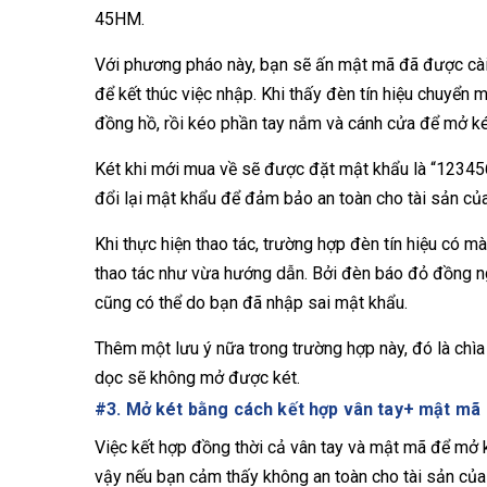
45HM.
Với phương pháo này, bạn sẽ ấn mật mã đã được cài 
để kết thúc việc nhập. Khi thấy đèn tín hiệu chuyển 
đồng hồ, rồi kéo phần tay nắm và cánh cửa để mở ké
Két khi mới mua về sẽ được đặt mật khẩu là “123456
đổi lại mật khẩu để đảm bảo an toàn cho tài sản củ
Khi thực hiện thao tác, trường hợp đèn tín hiệu có 
thao tác như vừa hướng dẫn. Bởi đèn báo đỏ đồng ngh
cũng có thể do bạn đã nhập sai mật khẩu.
Thêm một lưu ý nữa trong trường hợp này, đó là chìa
dọc sẽ không mở được két.
#3. Mở két bằng cách kết hợp vân tay+ mật mã
Việc kết hợp đồng thời cả vân tay và mật mã để mở k
vậy nếu bạn cảm thấy không an toàn cho tài sản của 