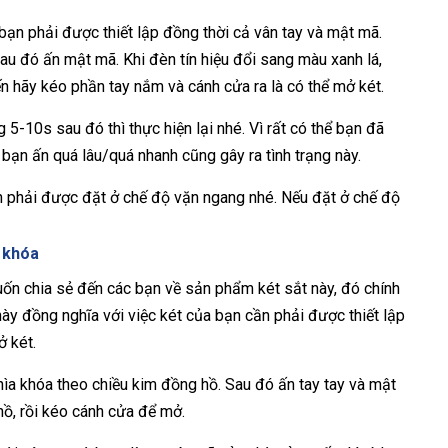
ạn phải được thiết lập đồng thời cả vân tay và mật mã.
sau đó ấn mật mã. Khi đèn tín hiệu đổi sang màu xanh lá,
n hãy kéo phần tay nắm và cánh cửa ra là có thể mở két.
5-10s sau đó thì thực hiện lại nhé. Vì rất có thể bạn đã
 bạn ấn quá lâu/quá nhanh cũng gây ra tình trạng này.
h phải được đặt ở chế độ vặn ngang nhé. Nếu đặt ở chế độ
a khóa
n chia sẻ đến các bạn về sản phẩm két sắt này, đó chính
này đồng nghĩa với việc két của bạn cần phải được thiết lập
ở két.
ìa khóa theo chiều kim đồng hồ. Sau đó ấn tay tay và mật
hồ, rồi kéo cánh cửa để mở.