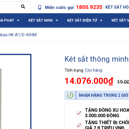
1800.9235
Miễn cước gọi:
KÉT SẮT HÒ
OÀ PHÁT
KÉT SẮT MINI
KÉT SẮT ĐIỆN TỬ
KÉT SẮT 
feibao HK-A1/D-45HM
Két sắt thông min
Tình trạng:
Còn hàng
14.076.000₫
19.0
NHẬN HÀNG TRONG 2 GIỜ
TẶNG ĐỒNG XU HOA 
3.000.000 ĐỒNG
TẶNG THIẾT BỊ CH
GIÁ 2.8 TRIỆU VNĐ