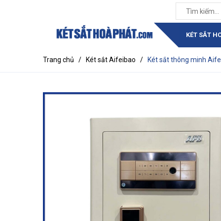
KÉT SẮT H
Trang chủ
/
Két sắt Aifeibao
/
Két sắt thông minh Ai