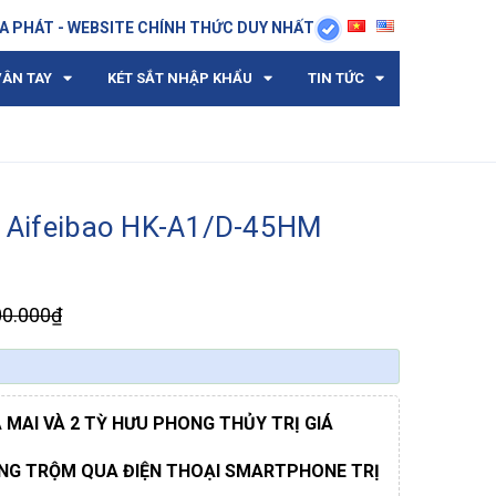
A PHÁT - WEBSITE CHÍNH THỨC DUY NHẤT
VÂN TAY
KÉT SẮT NHẬP KHẨU
TIN TỨC
h Aifeibao HK-A1/D-45HM
00.000₫
MAI VÀ 2 TỲ HƯU PHONG THỦY TRỊ GIÁ
ỐNG TRỘM QUA ĐIỆN THOẠI SMARTPHONE TRỊ