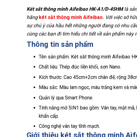
Két sắt thông minh Aifeibao HK-A1/D-45HM
là sả
hãng
két sắt thông minh Aifeibao
. Với việc sở h
sự chú ý của hầu hết những người đang có nhu cầu 
cùng các bạn đi tìm hiểu chi tiết về sản phẩm này 
Thông tin sản phẩm
Tên sản phẩm: Két sắt thông minh Aifeibao 
Chất liệu: Thép đúc liền khối, sơn Nano.
Kích thước: Cao 45cm+2cm chân đế, rộng 38c
Màu sắc: Màu lam ngọc, màu trắng kem và màu
Quản lý qua Smart Phone.
Tính năng mở 5IN1 bao gồm: Vân tay, mật mã, 
khẩn cấp.
Công nghệ vân tay tĩnh mạch.
Giới thiệu két sắt thông minh 