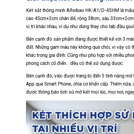
Két sắt thông minh Aifeibao HK-A1/D-45HM là mẫu ké
cao 45cm+2cm chân đế, rộng 38cm, sâu 33cm+2cm mặ
vị trí khác nhau, ví dụ như dùng thay cho tab đầu giư
Bên cạnh đó sản phẩm đang được thiết kế với 3 mà
đất. Những gam màu này không quá chói, vì vậy có t
khác trong gia đình. Cũng như phù hợp với nhiều phon
phong cách cổ điển… đều có thể sử dụng được.
Bên cạnh đó, việc được trang bị đến 5 tính năng mở 
App qua Smart Phone, chìa cơ khẩn cấp. Thêm nữa, 
được thông báo lịch sử mở két mọi lúc, mọi nơi, nga