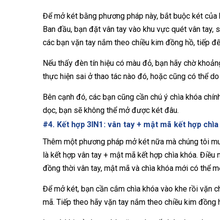
Để mở két bằng phương pháp này, bắt buộc két của b
Ban đầu, bạn đặt vân tay vào khu vực quét vân tay, 
các bạn vặn tay nắm theo chiều kim đồng hồ, tiếp đế
Nếu thấy đèn tín hiệu có màu đỏ, bạn hãy chờ khoảng 
thực hiện sai ở thao tác nào đó, hoặc cũng có thể do
Bên cạnh đó, các bạn cũng cần chú ý chìa khóa chín
dọc, bạn sẽ không thể mở được két đâu.
#4. Kết hợp 3IN1: vân tay + mật mã kết hợp chì
Thêm một phương pháp mở két nữa mà chúng tôi muố
là kết hợp vân tay + mật mã kết hợp chìa khóa. Điều 
đồng thời vân tay, mật mã và chìa khóa mới có thể m
Để mở két, bạn cần cắm chìa khóa vào khe rồi vặn ch
mã. Tiếp theo hãy vặn tay nắm theo chiều kim đồng 