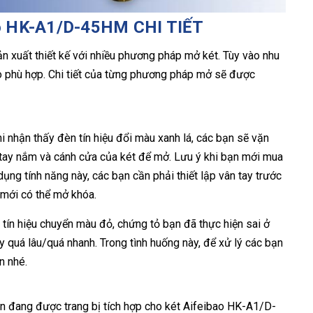
ao HK-A1/D-45HM CHI TIẾT
n xuất thiết kế với nhiều phương pháp mở két. Tùy vào nhu
 phù hợp. Chi tiết của từng phương pháp mở sẽ được
hi nhận thấy đèn tín hiệu đổi màu xanh lá, các bạn sẽ vặn
 tay nắm và cánh cửa của két để mở. Lưu ý khi bạn mới mua
dụng tính năng này, các bạn cần phải thiết lập vân tay trước
t mới có thể mở khóa.
n tín hiệu chuyển màu đỏ, chứng tỏ bạn đã thực hiện sai ở
y quá lâu/quá nhanh. Trong tình huống này, để xử lý các bạn
n nhé.
n đang được trang bị tích hợp cho két Aifeibao HK-A1/D-