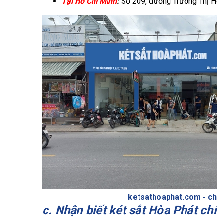
Tại Hồ Chí Minh
:
Số 209, đường Trương Thị H
ketsathoaphat.com - ch
c. Nhận biết két sắt Hòa Phát c