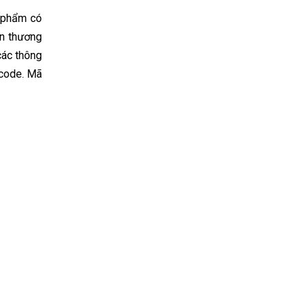
n phẩm có
ện thương
các thông
 code. Mã