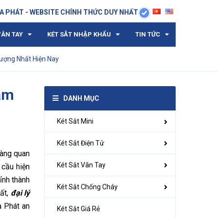
A PHÁT - WEBSITE CHÍNH THỨC DUY NHẤT
VÂN TAY
KÉT SẮT NHẬP KHẨU
TIN TỨC
Lượng Nhất Hiện Nay
Đảm
DANH MỤC
Két Sắt Mini
Két Sắt Điện Tử
hàng quan
Két Sắt Vân Tay
 cầu hiện
ỉnh thành
Két Sắt Chống Cháy
hất,
đại lý
a Phát an
Két Sắt Giá Rẻ