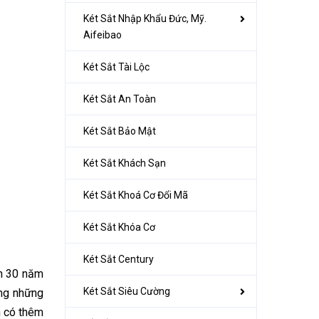
Két Sắt Nhập Khẩu Đức, Mỹ.
Aifeibao
Két Sắt Tài Lộc
Két Sắt An Toàn
Két Sắt Bảo Mật
Két Sắt Khách Sạn
Két Sắt Khoá Cơ Đổi Mã
Két Sắt Khóa Cơ
Két Sắt Century
ơn 30 năm
Két Sắt Siêu Cường
ong những
n có thêm