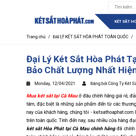
KÉT SẮT H
Trang chủ
/
ĐẠI LÝ KÉT SẮT HÒA PHÁT TOÀN QUỐC
/
Đại Lý Két Sắt Hòa Phát 
Bảo Chất Lượng Nhất Hiệ
Monday,
12/04/2021
Đăng bởi Công Ty Két S
Mua két sắt tại Cà Mau
ở đâu chính hãng giá rẻ, đ
tâm, đặc biệt là những sản phẩm đến từ các thương 
nay của khách hàng, chúng tôi - ketsathoaphat.com
trên toàn quốc. Tính đến nay, sau nhiều cửa hàng đạ
két sắt Hòa Phát tại Cà Mau chính hãng
đã chính 