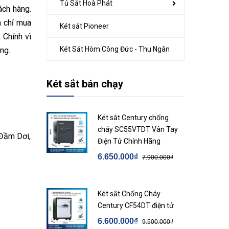
Tủ Sắt Hoà Phát
ách hàng.
a chỉ mua
Két sắt Pioneer
 Chính vì
Két Sắt Hòm Công Đức - Thu Ngân
àng.
Két sắt bán chạy
Két sắt Century chống
cháy SC55VTDT Vân Tay
 Đầm Dơi,
Điện Tử Chính Hãng
6.650.000₫
7.900.000₫
Két sắt Chống Cháy
Century CF54DT điện tử
6.600.000₫
9.500.000₫