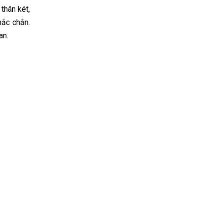
thân két,
hắc chắn.
an.