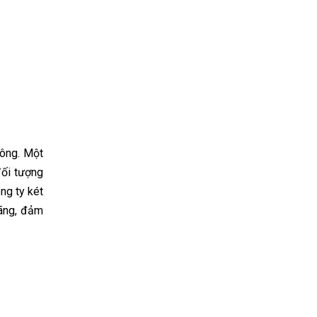
hông. Một
đối tượng
ông ty két
hãng, đảm