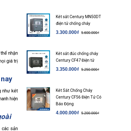
Két sắt Century MN50DT
điện tử chống cháy
3.300.000₫
5.600.000₫
 thể nhận
Két sắt đúc chống cháy
Century CF47 Điện tử
i giá trị
3.350.000₫
5.250.000₫
 nay
g như két
Két Sắt Chống Cháy
Century CF56 Điện Tử Có
anh hiện
Báo Động
4.000.000₫
5.200.000₫
goài
, các sản