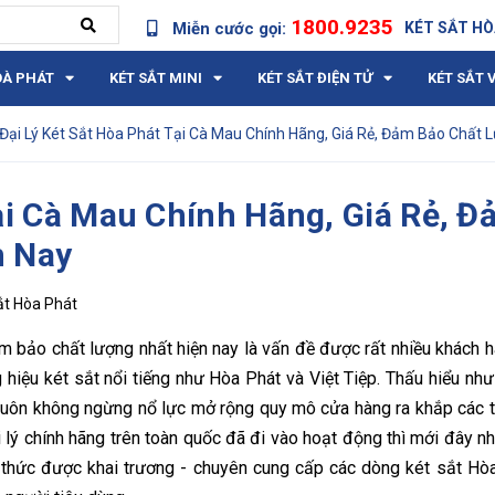
1800.9235
Miễn cước gọi:
KÉT SẮT HÒ
OÀ PHÁT
KÉT SẮT MINI
KÉT SẮT ĐIỆN TỬ
KÉT SẮT 
Đại Lý Két Sắt Hòa Phát Tại Cà Mau Chính Hãng, Giá Rẻ, Đảm Bảo Chất 
Tại Cà Mau Chính Hãng, Giá Rẻ, 
n Nay
ắt Hòa Phát
ảm bảo chất lượng nhất hiện nay là vấn đề được rất nhiều khách 
hiệu két sắt nổi tiếng như Hòa Phát và Việt Tiệp. Thấu hiểu như
 luôn không ngừng nổ lực mở rộng quy mô cửa hàng ra khắp các t
i lý chính hãng trên toàn quốc đã đi vào hoạt động thì mới đây n
thức được khai trương - chuyên cung cấp các dòng két sắt Hò