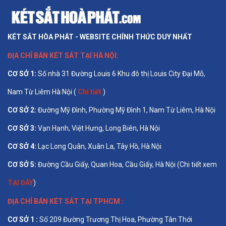
KÉT SẮT HÒA PHÁT - WEBSITE CHÍNH THỨC DUY NHẤT
ĐỊA CHỈ BÁN
KÉT SẮT TẠI HÀ NỘI
:
CƠ SỞ 1
:
Số nhà 31 Đường Louis 6 Khu đô thị Louis City Đại Mỗ,
Nam Từ Liêm Hà Nội (
Chi tiết
)
CƠ SỞ 2:
Đường Mỹ Đình, Phường Mỹ Đình 1, Nam Từ Liêm, Hà Nội
CƠ SỞ 3:
Vạn Hạnh, Việt Hưng, Long Biên, Hà Nội
CƠ SỞ 4:
Lạc Long Quân, Xuân La, Tây Hồ, Hà Nội
CƠ SỞ 5:
Đường Cầu Giấy, Quan Hoa, Cầu Giấy, Hà Nội (Chi tiết xem
TẠI ĐÂY
)
ĐỊA CHỈ BÁN
KÉT SẮT TẠI TPHCM
:
CƠ SỞ 1 :
Số 209 Đường Trương Thị Hoa, Phường Tân Thới