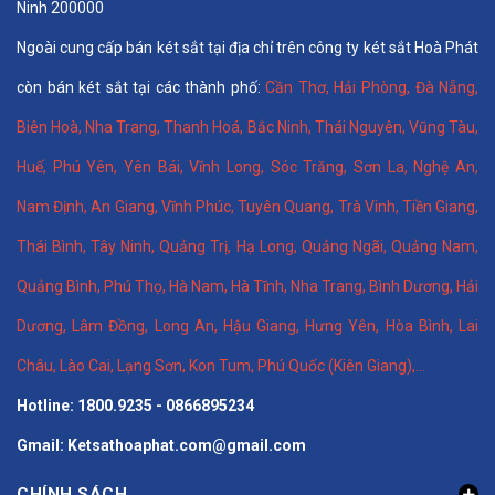
Ninh 200000
Ngoài cung cấp bán két sắt tại địa chỉ trên công ty két sắt Hoà Phát
còn bán két sắt tại các thành phố:
Cần Thơ
,
Hải Phòng
,
Đà Nẵng
,
Biên Hoà
,
Nha Trang
,
Thanh Hoá
, Bắc Ninh,
Thái Nguyên
, Vũng Tàu,
Huế
,
Phú Yên
,
Yên Bái
,
Vĩnh Long
,
Sóc Trăng
,
Sơn La
,
Nghệ An
,
Nam Định
,
An Giang
,
Vĩnh Phúc
,
Tuyên Quang
,
Trà Vinh
,
Tiền Giang
,
Thái Bình
,
Tây Ninh
,
Quảng Trị
,
Hạ Long
,
Quảng Ngãi
,
Quảng Nam
,
Quảng Bình
,
Phú Thọ
,
Hà Nam
,
Hà Tĩnh
,
Nha Trang
,
Bình Dương
,
Hải
Dương
,
Lâm Đồng
,
Long An
,
Hậu Giang
,
Hưng Yên,
Hòa Bình
,
Lai
Châu
,
Lào Cai
,
Lạng Sơn
,
Kon Tum
,
Phú Quốc (Kiên Giang)
,...
Hotline: 1800.9235 - 0866895234
Gmail: Ketsathoaphat.com@gmail.com
CHÍNH SÁCH