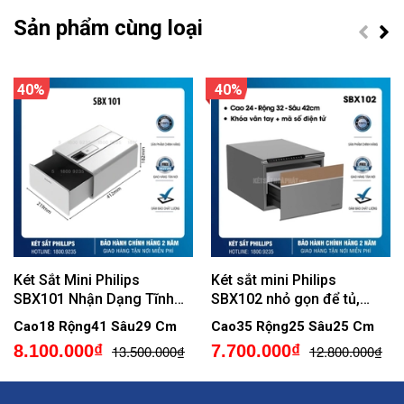
Sản phẩm cùng loại
40%
40%
Két Sắt Mini Philips
Két sắt mini Philips
SBX101 Nhận Dạng Tĩnh
SBX102 nhỏ gọn để tủ,
Mạch Ngón Tay
khóa vân tay điện tử,
Cao18 Rộng41 Sâu29 Cm
Cao35 Rộng25 Sâu25 Cm
Không cảnh báo qua điện
8.100.000₫
7.700.000₫
13.500.000₫
12.800.000₫
thoại