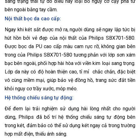
sang trạng thái tự do điều này loại bỏ nguy cơ cạy phá từ
bên ngoài bằng tay cầm.
Nội thất bọc da cao cấp:
Ngay khi két sắt được mở ra, người dùng sẽ ngay lập tức bị
hút hồn bởi vẻ đẹp của nội thất của Philips SBX701-5B0.
Được bọc da PU cao cấp màu cam rực rỡ, không gian bên
trong của Philips SBX701-5B0 tương phản với lớp sơn xám
bạc bên ngoài, phối hợp hài hòa với viền kim loại sang trọng.
Lớp da này có độ hoàn thiện cao, tỉ mỉ chắc chắn, đặc biệt
vô cùng mềm mại, giúp bảo vệ đồng hồ, trang sức đắt tiền
khỏi nguy cơ trầy xước, móp méo.
Hệ thống chiếu sáng tự động:
Để đem lại trải nghiệm sử dụng hài lòng nhất cho người
dùng, Philips đã bố trí hệ thống chiếu sáng tự động bên
trong két, đảm bảo có thể sử dụng két ngay cả trong trường
hợp mất điện, thiếu ánh sáng.