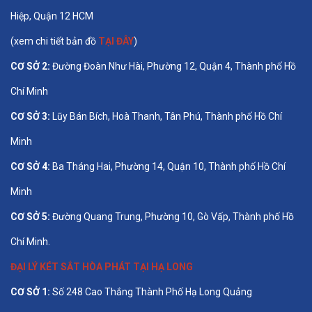
Hiệp, Quận 12 HCM
(xem chi tiết bản đồ
TẠI ĐÂY
)
CƠ SỞ 2:
Đường Đoàn Như Hài, Phường 12, Quận 4, Thành phố Hồ
Chí Minh
CƠ SỞ 3:
Lũy Bán Bích, Hoà Thanh, Tân Phú, Thành phố Hồ Chí
Minh
CƠ SỞ 4:
Ba Tháng Hai, Phường 14, Quận 10, Thành phố Hồ Chí
Minh
CƠ SỞ 5:
Đường Quang Trung, Phường 10, Gò Vấp, Thành phố Hồ
Chí Minh.
ĐẠI LÝ KÉT SẮT HÒA PHÁT TẠI HẠ LONG
CƠ SỞ 1:
Số 248 Cao Thắng Thành Phố Hạ Long Quảng