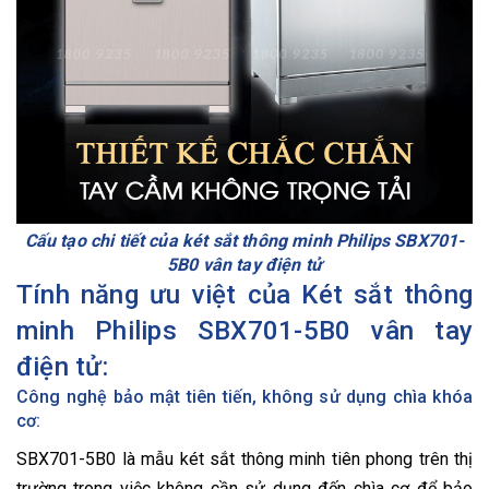
Cấu tạo chi tiết của két sắt thông minh Philips SBX701-
5B0 vân tay điện tử
Tính năng ưu việt của Két sắt thông
minh Philips SBX701-5B0 vân tay
điện tử:
Công nghệ bảo mật tiên tiến, không sử dụng chìa khóa
cơ:
SBX701-5B0 là mẫu két sắt thông minh tiên phong trên thị
trường trong việc không cần sử dụng đến chìa cơ để bảo