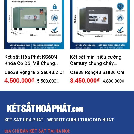
Két sắt Hòa Phát KS60N
Két sắt mini siêu cường
Khóa Cơ Đổi Mã Chống
Century chống cháy
Cháy
SC25DM Khóa cơ đổi mã
Cao38 Rộng48.2 Sâu43.2 Cm
Cao38 Rộng43 Sâu36 Cm
4.500.000₫
3.450.000₫
5.500.000₫
4.800.000₫
KÉT SẮT HÒA PHÁT - WEBSITE CHÍNH THỨC DUY NHẤT
ĐỊA CHỈ BÁN
KÉT SẮT TẠI HÀ NỘI
: