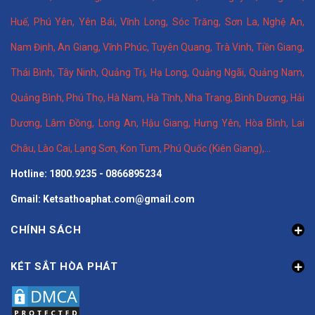
Huế
,
Phú Yên
,
Yên Bái
,
Vĩnh Long
,
Sóc Trăng
,
Sơn La
,
Nghệ An
,
Nam Định
,
An Giang
,
Vĩnh Phúc
,
Tuyên Quang
,
Trà Vinh
,
Tiền Giang
,
Thái Bình
,
Tây Ninh
,
Quảng Trị
,
Hạ Long
,
Quảng Ngãi
,
Quảng Nam
,
Quảng Bình
,
Phú Thọ
,
Hà Nam
,
Hà Tĩnh
,
Nha Trang
,
Bình Dương
,
Hải
Dương
,
Lâm Đồng
,
Long An
,
Hậu Giang
,
Hưng Yên,
Hòa Bình
,
Lai
Châu
,
Lào Cai
,
Lạng Sơn
,
Kon Tum
,
Phú Quốc (Kiên Giang)
,...
Hotline: 1800.9235 - 0866895234
Gmail: Ketsathoaphat.com@gmail.com
CHÍNH SÁCH
KÉT SẮT HÒA PHÁT