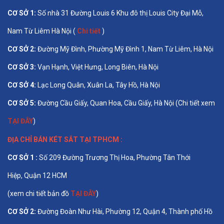
CƠ SỞ 1
:
Số nhà 31 Đường Louis 6 Khu đô thị Louis City Đại Mỗ,
Nam Từ Liêm Hà Nội (
Chi tiết
)
CƠ SỞ 2:
Đường Mỹ Đình, Phường Mỹ Đình 1, Nam Từ Liêm, Hà Nội
CƠ SỞ 3:
Vạn Hạnh, Việt Hưng, Long Biên, Hà Nội
CƠ SỞ 4:
Lạc Long Quân, Xuân La, Tây Hồ, Hà Nội
CƠ SỞ 5:
Đường Cầu Giấy, Quan Hoa, Cầu Giấy, Hà Nội (Chi tiết xem
TẠI ĐÂY
)
ĐỊA CHỈ BÁN
KÉT SẮT TẠI TPHCM
:
CƠ SỞ 1 :
Số 209 Đường Trương Thị Hoa, Phường Tân Thới
Hiệp, Quận 12 HCM
(xem chi tiết bản đồ
TẠI ĐÂY
)
CƠ SỞ 2:
Đường Đoàn Như Hài, Phường 12, Quận 4, Thành phố Hồ