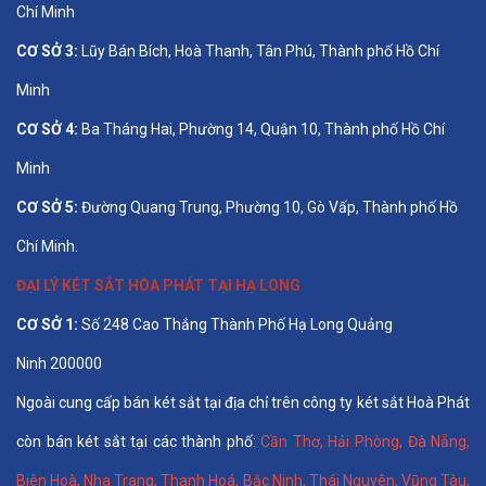
Chí Minh
CƠ SỞ 3:
Lũy Bán Bích, Hoà Thanh, Tân Phú, Thành phố Hồ Chí
Minh
CƠ SỞ 4:
Ba Tháng Hai, Phường 14, Quận 10, Thành phố Hồ Chí
Minh
CƠ SỞ 5:
Đường Quang Trung, Phường 10, Gò Vấp, Thành phố Hồ
Chí Minh.
ĐẠI LÝ KÉT SẮT HÒA PHÁT TẠI HẠ LONG
CƠ SỞ 1:
Số 248 Cao Thắng Thành Phố Hạ Long Quảng
Ninh 200000
Ngoài cung cấp bán két sắt tại địa chỉ trên công ty két sắt Hoà Phát
còn bán két sắt tại các thành phố:
Cần Thơ
,
Hải Phòng
,
Đà Nẵng
,
Biên Hoà
,
Nha Trang
,
Thanh Hoá
, Bắc Ninh,
Thái Nguyên
, Vũng Tàu,