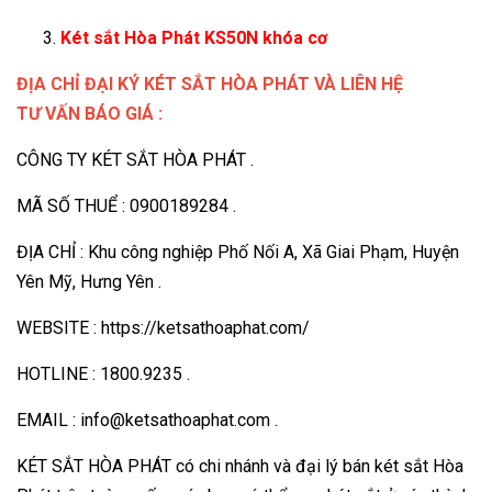
Két sắt Hòa Phát KS50N khóa cơ
ĐỊA CHỈ ĐẠI KÝ KÉT SẮT HÒA PHÁT VÀ LIÊN HỆ
TƯ VẤN BÁO GIÁ :
CÔNG TY KÉT SẮT HÒA PHÁT .
MÃ SỐ THUỂ : 0900189284 .
ĐỊA CHỈ : Khu công nghiệp Phố Nối A, Xã Giai Phạm, Huyện
Yên Mỹ, Hưng Yên .
WEBSITE : https://ketsathoaphat.com/
HOTLINE : 1800.9235 .
EMAIL : info@ketsathoaphat.com .
KÉT SẮT HÒA PHÁT có chi nhánh và đại lý bán két sắt Hòa