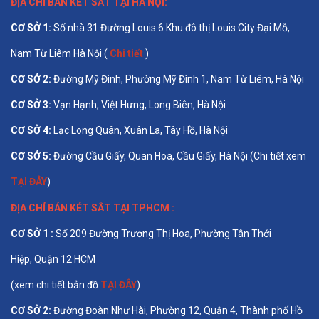
ĐỊA CHỈ BÁN
KÉT SẮT TẠI HÀ NỘI
:
CƠ SỞ 1
:
Số nhà 31 Đường Louis 6 Khu đô thị Louis City Đại Mỗ,
Nam Từ Liêm Hà Nội (
Chi tiết
)
CƠ SỞ 2:
Đường Mỹ Đình, Phường Mỹ Đình 1, Nam Từ Liêm, Hà Nội
CƠ SỞ 3:
Vạn Hạnh, Việt Hưng, Long Biên, Hà Nội
CƠ SỞ 4:
Lạc Long Quân, Xuân La, Tây Hồ, Hà Nội
CƠ SỞ 5:
Đường Cầu Giấy, Quan Hoa, Cầu Giấy, Hà Nội (Chi tiết xem
TẠI ĐÂY
)
ĐỊA CHỈ BÁN
KÉT SẮT TẠI TPHCM
:
CƠ SỞ 1 :
Số 209 Đường Trương Thị Hoa, Phường Tân Thới
Hiệp, Quận 12 HCM
(xem chi tiết bản đồ
TẠI ĐÂY
)
CƠ SỞ 2:
Đường Đoàn Như Hài, Phường 12, Quận 4, Thành phố Hồ