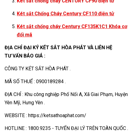
Két sắt chống cháy CENTURY CF90 điện tử
Két sắt Chống Cháy Century CF110 điện tử
Két sắt chống cháy Century CF135K1C1 Khóa cơ
đổi mã
ĐỊA CHỈ ĐẠI KÝ KÉT SẮT HÒA PHÁT VÀ LIÊN HỆ
TƯ VẤN BÁO GIÁ :
CÔNG TY KÉT SẮT HÒA PHÁT .
MÃ SỐ THUỂ : 0900189284 .
ĐỊA CHỈ : Khu công nghiệp Phố Nối A, Xã Giai Phạm, Huyện
Yên Mỹ, Hưng Yên .
WEBSITE : https://ketsathoaphat.com/
HOTLINE : 1800.9235 - TUYỂN ĐẠI LÝ TRÊN TOÀN QUỐC .