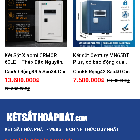
Két Sắt Xiaomi CRMCR
Két sắt Century MN65DT
60LE – Thép Đặc Nguyên
Plus, có báo động qua
Khối, Vân Tay Định Danh,
điện thoại
Cao60 Rộng39.5 Sâu34 Cm
Cao56 Rộng42 Sâu40 Cm
Cảnh Báo Trộm Về Điện
13.680.000₫
7.500.000₫
9.500.000₫
Thoại
22.000.000₫
KÉT SẮT HÒA PHÁT - WEBSITE CHÍNH THỨC DUY NHẤT