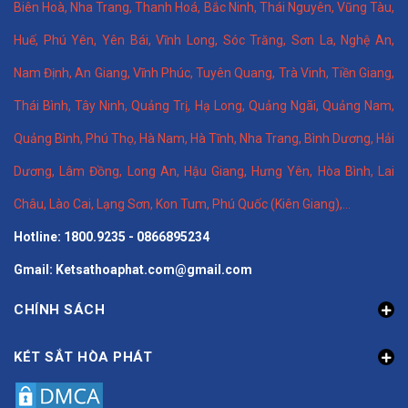
Biên Hoà
,
Nha Trang
,
Thanh Hoá
, Bắc Ninh,
Thái Nguyên
, Vũng Tàu,
Huế
,
Phú Yên
,
Yên Bái
,
Vĩnh Long
,
Sóc Trăng
,
Sơn La
,
Nghệ An
,
Nam Định
,
An Giang
,
Vĩnh Phúc
,
Tuyên Quang
,
Trà Vinh
,
Tiền Giang
,
Thái Bình
,
Tây Ninh
,
Quảng Trị
,
Hạ Long
,
Quảng Ngãi
,
Quảng Nam
,
Quảng Bình
,
Phú Thọ
,
Hà Nam
,
Hà Tĩnh
,
Nha Trang
,
Bình Dương
,
Hải
Dương
,
Lâm Đồng
,
Long An
,
Hậu Giang
,
Hưng Yên,
Hòa Bình
,
Lai
Châu
,
Lào Cai
,
Lạng Sơn
,
Kon Tum
,
Phú Quốc (Kiên Giang)
,...
Hotline: 1800.9235 - 0866895234
Gmail: Ketsathoaphat.com@gmail.com
CHÍNH SÁCH
KÉT SẮT HÒA PHÁT