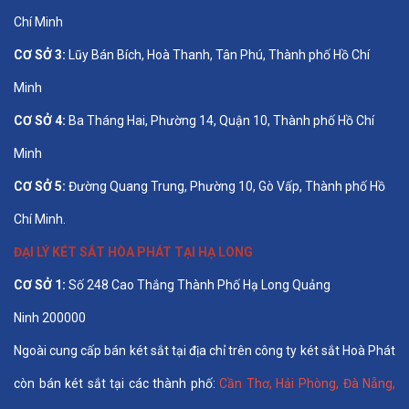
Chí Minh
CƠ SỞ 3:
Lũy Bán Bích, Hoà Thanh, Tân Phú, Thành phố Hồ Chí
Minh
CƠ SỞ 4:
Ba Tháng Hai, Phường 14, Quận 10, Thành phố Hồ Chí
Minh
CƠ SỞ 5:
Đường Quang Trung, Phường 10, Gò Vấp, Thành phố Hồ
Chí Minh.
ĐẠI LÝ KÉT SẮT HÒA PHÁT TẠI HẠ LONG
CƠ SỞ 1:
Số 248 Cao Thắng Thành Phố Hạ Long Quảng
Ninh 200000
Ngoài cung cấp bán két sắt tại địa chỉ trên công ty két sắt Hoà Phát
còn bán két sắt tại các thành phố:
Cần Thơ
,
Hải Phòng
,
Đà Nẵng
,