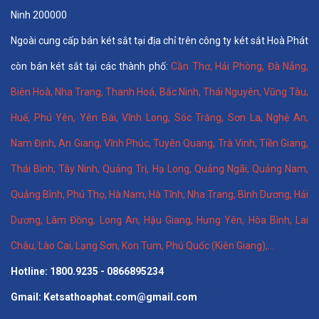
Ninh 200000
Ngoài cung cấp bán két sắt tại địa chỉ trên công ty két sắt Hoà Phát
còn bán két sắt tại các thành phố:
Cần Thơ
,
Hải Phòng
,
Đà Nẵng
,
Biên Hoà
,
Nha Trang
,
Thanh Hoá
, Bắc Ninh,
Thái Nguyên
, Vũng Tàu,
Huế
,
Phú Yên
,
Yên Bái
,
Vĩnh Long
,
Sóc Trăng
,
Sơn La
,
Nghệ An
,
Nam Định
,
An Giang
,
Vĩnh Phúc
,
Tuyên Quang
,
Trà Vinh
,
Tiền Giang
,
Thái Bình
,
Tây Ninh
,
Quảng Trị
,
Hạ Long
,
Quảng Ngãi
,
Quảng Nam
,
Quảng Bình
,
Phú Thọ
,
Hà Nam
,
Hà Tĩnh
,
Nha Trang
,
Bình Dương
,
Hải
Dương
,
Lâm Đồng
,
Long An
,
Hậu Giang
,
Hưng Yên,
Hòa Bình
,
Lai
Châu
,
Lào Cai
,
Lạng Sơn
,
Kon Tum
,
Phú Quốc (Kiên Giang)
,...
Hotline: 1800.9235 - 0866895234
Gmail: Ketsathoaphat.com@gmail.com