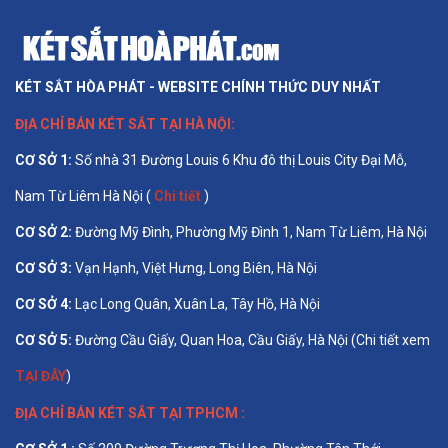
KÉT SẮT HÒA PHÁT - WEBSITE CHÍNH THỨC DUY NHẤT
ĐỊA CHỈ BÁN
KÉT SẮT TẠI HÀ NỘI
:
CƠ SỞ 1
:
Số nhà 31 Đường Louis 6 Khu đô thị Louis City Đại Mỗ,
Nam Từ Liêm Hà Nội (
Chi tiết
)
CƠ SỞ 2:
Đường Mỹ Đình, Phường Mỹ Đình 1, Nam Từ Liêm, Hà Nội
CƠ SỞ 3:
Vạn Hạnh, Việt Hưng, Long Biên, Hà Nội
CƠ SỞ 4:
Lạc Long Quân, Xuân La, Tây Hồ, Hà Nội
CƠ SỞ 5:
Đường Cầu Giấy, Quan Hoa, Cầu Giấy, Hà Nội (Chi tiết xem
TẠI ĐÂY
)
ĐỊA CHỈ BÁN
KÉT SẮT TẠI TPHCM
: