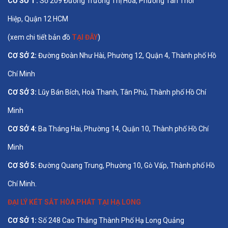
CƠ SỞ 1 :
Số 209 Đường Trương Thị Hoa, Phường Tân Thới
Hiệp, Quận 12 HCM
(xem chi tiết bản đồ
TẠI ĐÂY
)
CƠ SỞ 2:
Đường Đoàn Như Hài, Phường 12, Quận 4, Thành phố Hồ
Chí Minh
CƠ SỞ 3:
Lũy Bán Bích, Hoà Thanh, Tân Phú, Thành phố Hồ Chí
Minh
CƠ SỞ 4:
Ba Tháng Hai, Phường 14, Quận 10, Thành phố Hồ Chí
Minh
CƠ SỞ 5:
Đường Quang Trung, Phường 10, Gò Vấp, Thành phố Hồ
Chí Minh.
ĐẠI LÝ KÉT SẮT HÒA PHÁT TẠI HẠ LONG
CƠ SỞ 1:
Số 248 Cao Thắng Thành Phố Hạ Long Quảng