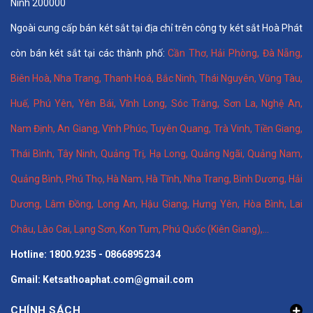
Ninh 200000
Ngoài cung cấp bán két sắt tại địa chỉ trên công ty két sắt Hoà Phát
còn bán két sắt tại các thành phố:
Cần Thơ
,
Hải Phòng
,
Đà Nẵng
,
Biên Hoà
,
Nha Trang
,
Thanh Hoá
, Bắc Ninh,
Thái Nguyên
, Vũng Tàu,
Huế
,
Phú Yên
,
Yên Bái
,
Vĩnh Long
,
Sóc Trăng
,
Sơn La
,
Nghệ An
,
Nam Định
,
An Giang
,
Vĩnh Phúc
,
Tuyên Quang
,
Trà Vinh
,
Tiền Giang
,
Thái Bình
,
Tây Ninh
,
Quảng Trị
,
Hạ Long
,
Quảng Ngãi
,
Quảng Nam
,
Quảng Bình
,
Phú Thọ
,
Hà Nam
,
Hà Tĩnh
,
Nha Trang
,
Bình Dương
,
Hải
Dương
,
Lâm Đồng
,
Long An
,
Hậu Giang
,
Hưng Yên,
Hòa Bình
,
Lai
Châu
,
Lào Cai
,
Lạng Sơn
,
Kon Tum
,
Phú Quốc (Kiên Giang)
,...
Hotline: 1800.9235 - 0866895234
Gmail: Ketsathoaphat.com@gmail.com
CHÍNH SÁCH