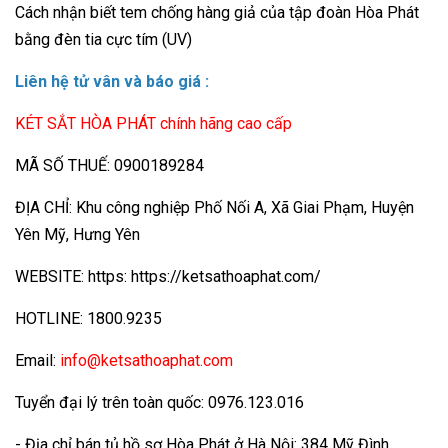
Cách nhận biết tem chống hàng giả của tập đoàn Hòa Phát
bằng đèn tia cực tím (UV)
Liên hệ tử vân và báo giá :
KÉT SẮT HÒA PHÁT chính hãng cao cấp
MÃ SỐ THUẾ: 0900189284
ĐỊA CHỈ: Khu công nghiệp Phố Nối A, Xã Giai Phạm, Huyện
Yên Mỹ, Hưng Yên
WEBSITE: https: https://ketsathoaphat.com/
HOTLINE: 1800.9235
Email:
info@ketsathoaphat.com
Tuyển đại lý trên toàn quốc: 0976.123.016
- Địa chỉ bán tủ hồ sơ Hòa Phát ở Hà Nội: 384 Mỹ Đình,