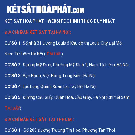
KÉT SẮT HÒA PHÁT - WEBSITE CHÍNH THỨC DUY NHẤT
ĐỊA CHỈ BÁN
KÉT SẮT TẠI HÀ NỘI
:
CƠ SỞ 1
:
Số nhà 31 Đường Louis 6 Khu đô thị Louis City Đại Mỗ,
Nam Từ Liêm Hà Nội (
Chi tiết
)
CƠ SỞ 2:
Đường Mỹ Đình, Phường Mỹ Đình 1, Nam Từ Liêm, Hà Nội
CƠ SỞ 3:
Vạn Hạnh, Việt Hưng, Long Biên, Hà Nội
CƠ SỞ 4:
Lạc Long Quân, Xuân La, Tây Hồ, Hà Nội
CƠ SỞ 5:
Đường Cầu Giấy, Quan Hoa, Cầu Giấy, Hà Nội (Chi tiết xem
TẠI ĐÂY
)
ĐỊA CHỈ BÁN
KÉT SẮT TẠI TPHCM
:
CƠ SỞ 1 :
Số 209 Đường Trương Thị Hoa, Phường Tân Thới