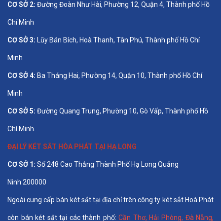
CƠ SỞ 2:
Đường Đoàn Như Hài, Phường 12, Quận 4, Thành phố Hồ
Chí Minh
CƠ SỞ 3:
Lũy Bán Bích, Hoà Thanh, Tân Phú, Thành phố Hồ Chí
Minh
CƠ SỞ 4:
Ba Tháng Hai, Phường 14, Quận 10, Thành phố Hồ Chí
Minh
CƠ SỞ 5:
Đường Quang Trung, Phường 10, Gò Vấp, Thành phố Hồ
Chí Minh.
ĐẠI LÝ KÉT SẮT HÒA PHÁT TẠI HẠ LONG
CƠ SỞ 1:
Số 248 Cao Thắng Thành Phố Hạ Long Quảng
Ninh 200000
Ngoài cung cấp bán két sắt tại địa chỉ trên công ty két sắt Hoà Phát
còn bán két sắt tại các thành phố:
Cần Thơ
,
Hải Phòng
,
Đà Nẵng
,