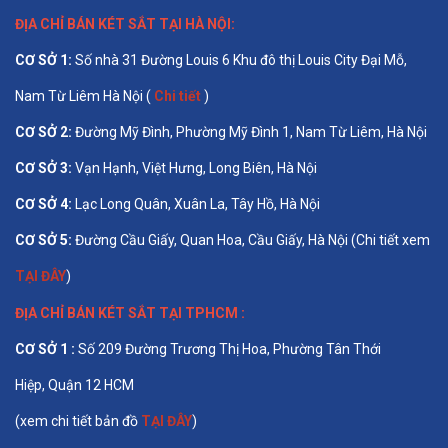
ĐỊA CHỈ BÁN
KÉT SẮT TẠI HÀ NỘI
:
CƠ SỞ 1
:
Số nhà 31 Đường Louis 6 Khu đô thị Louis City Đại Mỗ,
Nam Từ Liêm Hà Nội (
Chi tiết
)
CƠ SỞ 2:
Đường Mỹ Đình, Phường Mỹ Đình 1, Nam Từ Liêm, Hà Nội
CƠ SỞ 3:
Vạn Hạnh, Việt Hưng, Long Biên, Hà Nội
CƠ SỞ 4:
Lạc Long Quân, Xuân La, Tây Hồ, Hà Nội
CƠ SỞ 5:
Đường Cầu Giấy, Quan Hoa, Cầu Giấy, Hà Nội (Chi tiết xem
TẠI ĐÂY
)
ĐỊA CHỈ BÁN
KÉT SẮT TẠI TPHCM
:
CƠ SỞ 1 :
Số 209 Đường Trương Thị Hoa, Phường Tân Thới
Hiệp, Quận 12 HCM
(xem chi tiết bản đồ
TẠI ĐÂY
)