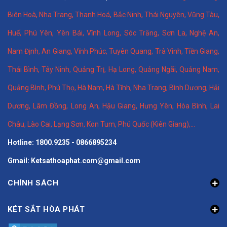
Biên Hoà
,
Nha Trang
,
Thanh Hoá
, Bắc Ninh,
Thái Nguyên
, Vũng Tàu,
Huế
,
Phú Yên
,
Yên Bái
,
Vĩnh Long
,
Sóc Trăng
,
Sơn La
,
Nghệ An
,
Nam Định
,
An Giang
,
Vĩnh Phúc
,
Tuyên Quang
,
Trà Vinh
,
Tiền Giang
,
Thái Bình
,
Tây Ninh
,
Quảng Trị
,
Hạ Long
,
Quảng Ngãi
,
Quảng Nam
,
Quảng Bình
,
Phú Thọ
,
Hà Nam
,
Hà Tĩnh
,
Nha Trang
,
Bình Dương
,
Hải
Dương
,
Lâm Đồng
,
Long An
,
Hậu Giang
,
Hưng Yên,
Hòa Bình
,
Lai
Châu
,
Lào Cai
,
Lạng Sơn
,
Kon Tum
,
Phú Quốc (Kiên Giang)
,...
Hotline: 1800.9235 - 0866895234
Gmail: Ketsathoaphat.com@gmail.com
CHÍNH SÁCH
KÉT SẮT HÒA PHÁT