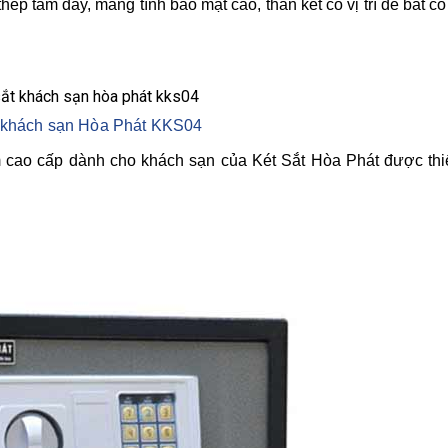
ép tấm dày, mang tính bảo mật cao, thân két có vị trí để bắt cố
t khách sạn Hòa Phát KKS04
cao cấp dành cho khách sạn của Két Sắt Hòa Phát được thiế