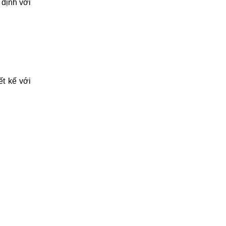
 định với
t kế với