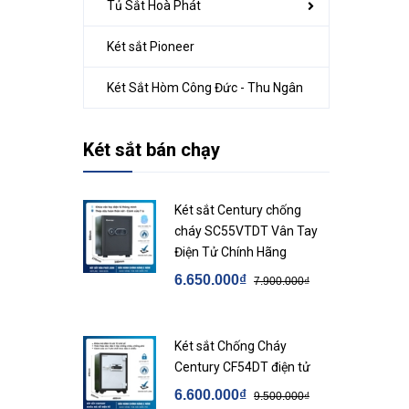
Tủ Sắt Hoà Phát
Két sắt Pioneer
Két Sắt Hòm Công Đức - Thu Ngân
Két sắt bán chạy
Két sắt Century chống
cháy SC55VTDT Vân Tay
Điện Tử Chính Hãng
6.650.000₫
7.900.000₫
Két sắt Chống Cháy
Century CF54DT điện tử
6.600.000₫
9.500.000₫