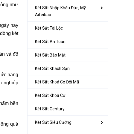
phòng như
Két Sắt Nhập Khẩu Đức, Mỹ.
Aifeibao
 ngày nay
Két Sắt Tài Lộc
dòng két
Két Sắt An Toàn
oàn và độ
Két Sắt Bảo Mật
Két Sắt Khách Sạn
chức năng
Két Sắt Khoá Cơ Đổi Mã
h nghiệp
Két Sắt Khóa Cơ
phẩm bền
Két Sắt Century
Két Sắt Siêu Cường
không quá