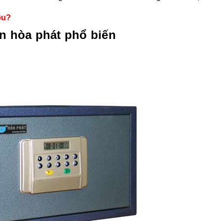
êu?
ạn hòa phát phổ biến