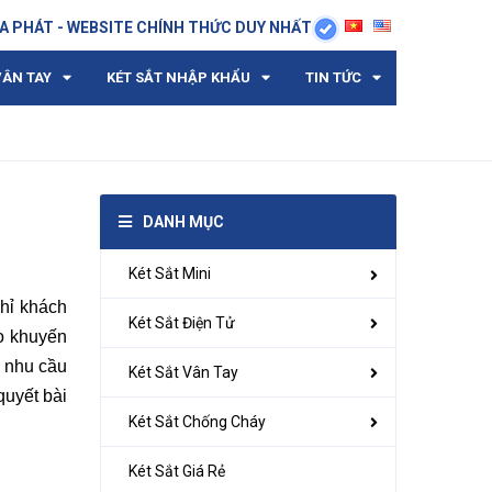
A PHÁT - WEBSITE CHÍNH THỨC DUY NHẤT
VÂN TAY
KÉT SẮT NHẬP KHẨU
TIN TỨC
DANH MỤC
Két Sắt Mini
ghỉ khách
Két Sắt Điện Tử
eo khuyến
 nhu cầu
Két Sắt Vân Tay
quyết bài
Két Sắt Chống Cháy
Két Sắt Giá Rẻ