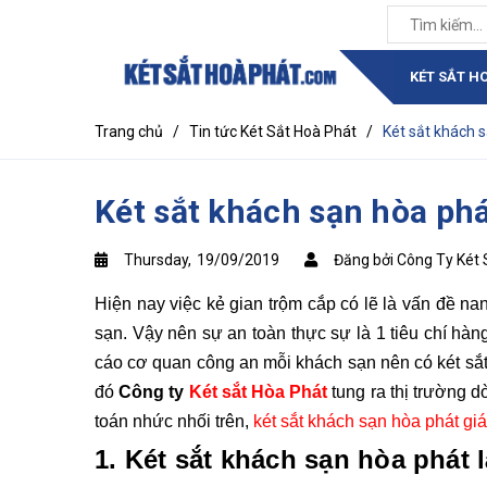
KÉT SẮT H
Trang chủ
/
Tin tức Két Sắt Hoà Phát
/
Két sắt khách sạ
Két sắt khách sạn hòa phát 
Thursday,
19/09/2019
Đăng bởi Công Ty Két 
Hiện nay việc kẻ gian trộm cắp có lẽ là vấn đề n
sạn. Vậy nên sự an toàn thực sự là 1 tiêu chí hà
cáo cơ quan công an mỗi khách sạn nên có két sắ
đó
Công ty
Két sắt Hòa Phát
tung ra thị trường d
toán nhức nhối trên,
két sắt khách sạn hòa phát giá 
1. Két sắt khách sạn hòa phát l