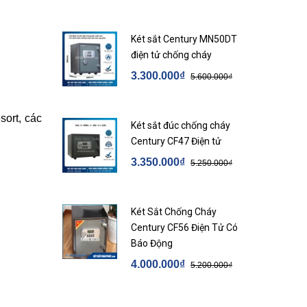
Két sắt Century MN50DT
điện tử chống cháy
3.300.000₫
5.600.000₫
sort, các
Két sắt đúc chống cháy
Century CF47 Điện tử
3.350.000₫
5.250.000₫
Két Sắt Chống Cháy
Century CF56 Điện Tử Có
Báo Động
4.000.000₫
5.200.000₫