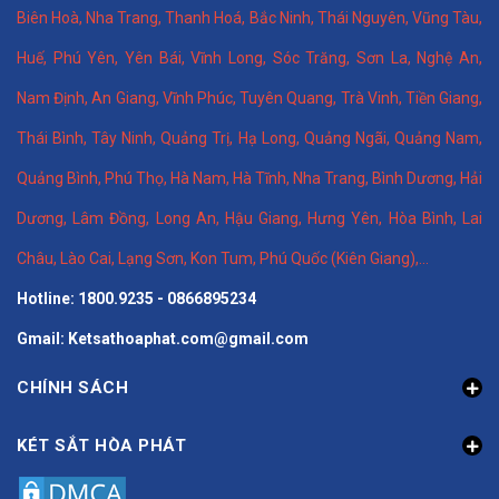
Biên Hoà
,
Nha Trang
,
Thanh Hoá
, Bắc Ninh,
Thái Nguyên
, Vũng Tàu,
Huế
,
Phú Yên
,
Yên Bái
,
Vĩnh Long
,
Sóc Trăng
,
Sơn La
,
Nghệ An
,
Nam Định
,
An Giang
,
Vĩnh Phúc
,
Tuyên Quang
,
Trà Vinh
,
Tiền Giang
,
Thái Bình
,
Tây Ninh
,
Quảng Trị
,
Hạ Long
,
Quảng Ngãi
,
Quảng Nam
,
Quảng Bình
,
Phú Thọ
,
Hà Nam
,
Hà Tĩnh
,
Nha Trang
,
Bình Dương
,
Hải
Dương
,
Lâm Đồng
,
Long An
,
Hậu Giang
,
Hưng Yên,
Hòa Bình
,
Lai
Châu
,
Lào Cai
,
Lạng Sơn
,
Kon Tum
,
Phú Quốc (Kiên Giang)
,...
Hotline: 1800.9235 - 0866895234
Gmail: Ketsathoaphat.com@gmail.com
CHÍNH SÁCH
KÉT SẮT HÒA PHÁT