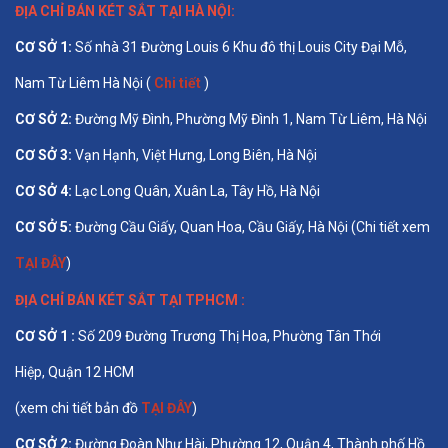
ĐỊA CHỈ BÁN
KÉT SẮT TẠI HÀ NỘI
:
CƠ SỞ 1
:
Số nhà 31 Đường Louis 6 Khu đô thị Louis City Đại Mỗ,
Nam Từ Liêm Hà Nội (
Chi tiết
)
CƠ SỞ 2:
Đường Mỹ Đình, Phường Mỹ Đình 1, Nam Từ Liêm, Hà Nội
CƠ SỞ 3:
Vạn Hạnh, Việt Hưng, Long Biên, Hà Nội
CƠ SỞ 4:
Lạc Long Quân, Xuân La, Tây Hồ, Hà Nội
CƠ SỞ 5:
Đường Cầu Giấy, Quan Hoa, Cầu Giấy, Hà Nội (Chi tiết xem
TẠI ĐÂY
)
ĐỊA CHỈ BÁN
KÉT SẮT TẠI TPHCM
:
CƠ SỞ 1 :
Số 209 Đường Trương Thị Hoa, Phường Tân Thới
Hiệp, Quận 12 HCM
(xem chi tiết bản đồ
TẠI ĐÂY
)
CƠ SỞ 2:
Đường Đoàn Như Hài, Phường 12, Quận 4, Thành phố Hồ