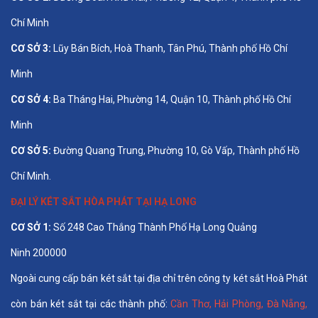
Chí Minh
CƠ SỞ 3:
Lũy Bán Bích, Hoà Thanh, Tân Phú, Thành phố Hồ Chí
Minh
CƠ SỞ 4:
Ba Tháng Hai, Phường 14, Quận 10, Thành phố Hồ Chí
Minh
CƠ SỞ 5:
Đường Quang Trung, Phường 10, Gò Vấp, Thành phố Hồ
Chí Minh.
ĐẠI LÝ KÉT SẮT HÒA PHÁT TẠI HẠ LONG
CƠ SỞ 1:
Số 248 Cao Thắng Thành Phố Hạ Long Quảng
Ninh 200000
Ngoài cung cấp bán két sắt tại địa chỉ trên công ty két sắt Hoà Phát
còn bán két sắt tại các thành phố:
Cần Thơ
,
Hải Phòng
,
Đà Nẵng
,