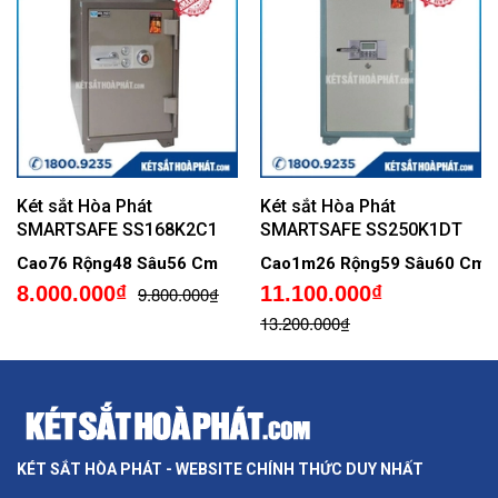
Két sắt Hòa Phát
Két sắt Hòa Phát
SMARTSAFE SS168K2C1
SMARTSAFE SS250K1DT
Cao76 Rộng48 Sâu56 Cm
Cao1m26 Rộng59 Sâu60 Cm
8.000.000₫
11.100.000₫
9.800.000₫
13.200.000₫
KÉT SẮT HÒA PHÁT - WEBSITE CHÍNH THỨC DUY NHẤT