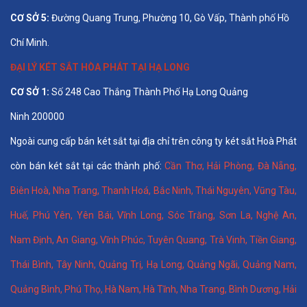
CƠ SỞ 5:
Đường Quang Trung, Phường 10, Gò Vấp, Thành phố Hồ
Chí Minh.
ĐẠI LÝ KÉT SẮT HÒA PHÁT TẠI HẠ LONG
CƠ SỞ 1:
Số 248 Cao Thắng Thành Phố Hạ Long Quảng
Ninh 200000
Ngoài cung cấp bán két sắt tại địa chỉ trên công ty két sắt Hoà Phát
còn bán két sắt tại các thành phố:
Cần Thơ
,
Hải Phòng
,
Đà Nẵng
,
Biên Hoà
,
Nha Trang
,
Thanh Hoá
, Bắc Ninh,
Thái Nguyên
, Vũng Tàu,
Huế
,
Phú Yên
,
Yên Bái
,
Vĩnh Long
,
Sóc Trăng
,
Sơn La
,
Nghệ An
,
Nam Định
,
An Giang
,
Vĩnh Phúc
,
Tuyên Quang
,
Trà Vinh
,
Tiền Giang
,
Thái Bình
,
Tây Ninh
,
Quảng Trị
,
Hạ Long
,
Quảng Ngãi
,
Quảng Nam
,
Quảng Bình
,
Phú Thọ
,
Hà Nam
,
Hà Tĩnh
,
Nha Trang
,
Bình Dương
,
Hải