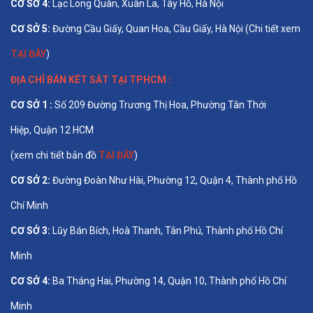
CƠ SỞ 4:
Lạc Long Quân, Xuân La, Tây Hồ, Hà Nội
CƠ SỞ 5:
Đường Cầu Giấy, Quan Hoa, Cầu Giấy, Hà Nội (Chi tiết xem
TẠI ĐÂY
)
ĐỊA CHỈ BÁN
KÉT SẮT TẠI TPHCM
:
CƠ SỞ 1 :
Số 209 Đường Trương Thị Hoa, Phường Tân Thới
Hiệp, Quận 12 HCM
(xem chi tiết bản đồ
TẠI ĐÂY
)
CƠ SỞ 2:
Đường Đoàn Như Hài, Phường 12, Quận 4, Thành phố Hồ
Chí Minh
CƠ SỞ 3:
Lũy Bán Bích, Hoà Thanh, Tân Phú, Thành phố Hồ Chí
Minh
CƠ SỞ 4:
Ba Tháng Hai, Phường 14, Quận 10, Thành phố Hồ Chí
Minh