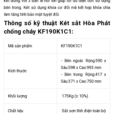
két đứng với 3 bản lề nổi lớn giúp tối ưu diện tích sử dụng
bên trong. Két sử dụng khóa cơ đổi mã kết hợp khóa chìa
làm tăng tính bảo mật tuyệt đối.
Thông số kỹ thuật Két sắt Hòa Phát
chống cháy KF190K1C1:
Mã sản phẩm
KF190K1C1
- Bên ngoài: Rộng:590 x
Sâu:598 x Cao:993 mm
Kích thước
- Bên trong: Rộng:417 x
Sâu:371 x Cao:750 mm
Khối lượng
175Kg (± 10%)
Chất liệu
Sắt sơn tĩnh điện toàn bộ