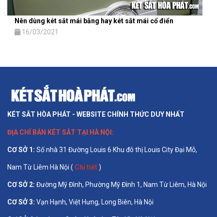
Nên dùng két sắt mái bằng hay két sắt mái cổ điển
16/03/2021
KÉT SẮT HÒA PHÁT - WEBSITE CHÍNH THỨC DUY NHẤT
ĐỊA CHỈ BÁN
KÉT SẮT TẠI HÀ NỘI
:
CƠ SỞ 1
:
Số nhà 31 Đường Louis 6 Khu đô thị Louis City Đại Mỗ,
Nam Từ Liêm Hà Nội (
Chi tiết
)
CƠ SỞ 2:
Đường Mỹ Đình, Phường Mỹ Đình 1, Nam Từ Liêm, Hà Nội
CƠ SỞ 3:
Vạn Hạnh, Việt Hưng, Long Biên, Hà Nội