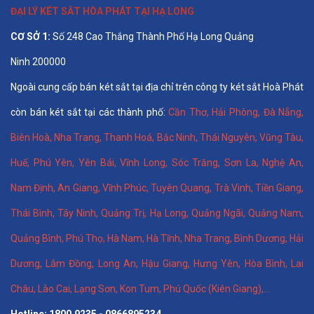
ĐẠI LÝ KÉT SẮT HÒA PHÁT TẠI HẠ LONG
CƠ SỞ 1:
Số 248 Cao Thắng Thành Phố Hạ Long Quảng
Ninh 200000
Ngoài cung cấp bán két sắt tại địa chỉ trên công ty két sắt Hoà Phát
còn bán két sắt tại các thành phố:
Cần Thơ
,
Hải Phòng
,
Đà Nẵng
,
Biên Hoà
,
Nha Trang
,
Thanh Hoá
, Bắc Ninh,
Thái Nguyên
, Vũng Tàu,
Huế
,
Phú Yên
,
Yên Bái
,
Vĩnh Long
,
Sóc Trăng
,
Sơn La
,
Nghệ An
,
Nam Định
,
An Giang
,
Vĩnh Phúc
,
Tuyên Quang
,
Trà Vinh
,
Tiền Giang
,
Thái Bình
,
Tây Ninh
,
Quảng Trị
,
Hạ Long
,
Quảng Ngãi
,
Quảng Nam
,
Quảng Bình
,
Phú Thọ
,
Hà Nam
,
Hà Tĩnh
,
Nha Trang
,
Bình Dương
,
Hải
Dương
,
Lâm Đồng
,
Long An
,
Hậu Giang
,
Hưng Yên,
Hòa Bình
,
Lai
Châu
,
Lào Cai
,
Lạng Sơn
,
Kon Tum
,
Phú Quốc (Kiên Giang)
,...