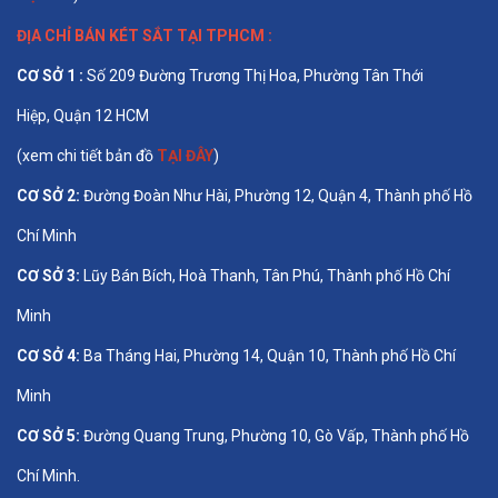
ĐỊA CHỈ BÁN
KÉT SẮT TẠI TPHCM
:
CƠ SỞ 1 :
Số 209 Đường Trương Thị Hoa, Phường Tân Thới
Hiệp, Quận 12 HCM
(xem chi tiết bản đồ
TẠI ĐÂY
)
CƠ SỞ 2:
Đường Đoàn Như Hài, Phường 12, Quận 4, Thành phố Hồ
Chí Minh
CƠ SỞ 3:
Lũy Bán Bích, Hoà Thanh, Tân Phú, Thành phố Hồ Chí
Minh
CƠ SỞ 4:
Ba Tháng Hai, Phường 14, Quận 10, Thành phố Hồ Chí
Minh
CƠ SỞ 5:
Đường Quang Trung, Phường 10, Gò Vấp, Thành phố Hồ
Chí Minh.