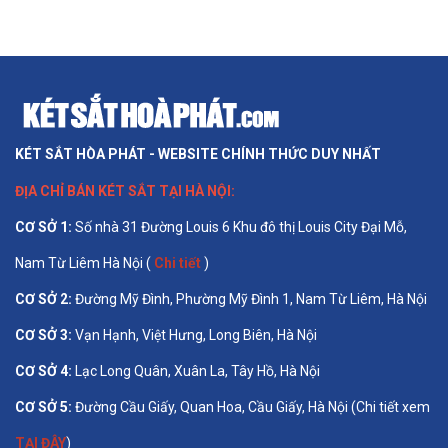
KÉT SẮT HÒA PHÁT - WEBSITE CHÍNH THỨC DUY NHẤT
ĐỊA CHỈ BÁN
KÉT SẮT TẠI HÀ NỘI
:
CƠ SỞ 1
:
Số nhà 31 Đường Louis 6 Khu đô thị Louis City Đại Mỗ,
Nam Từ Liêm Hà Nội (
Chi tiết
)
CƠ SỞ 2:
Đường Mỹ Đình, Phường Mỹ Đình 1, Nam Từ Liêm, Hà Nội
CƠ SỞ 3:
Vạn Hạnh, Việt Hưng, Long Biên, Hà Nội
CƠ SỞ 4:
Lạc Long Quân, Xuân La, Tây Hồ, Hà Nội
CƠ SỞ 5:
Đường Cầu Giấy, Quan Hoa, Cầu Giấy, Hà Nội (Chi tiết xem
TẠI ĐÂY
)