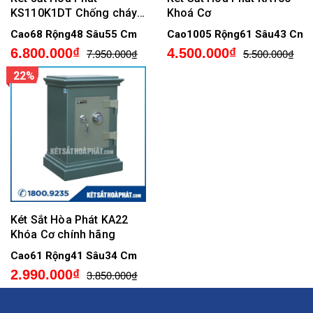
KS110K1DT Chống cháy
Khoá Cơ
Điện Tử
Cao68 Rộng48 Sâu55 Cm
Cao1005 Rộng61 Sâu43 Cm
6.800.000₫
4.500.000₫
7.950.000₫
5.500.000₫
22%
Két Sắt Hòa Phát KA22
Khóa Cơ chính hãng
Cao61 Rộng41 Sâu34 Cm
2.990.000₫
3.850.000₫