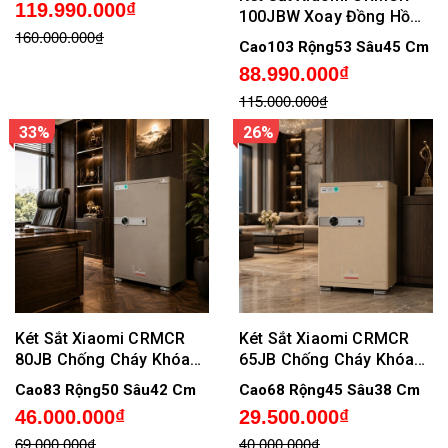
119.990.000₫
100JBW Xoay Đồng Hồ
160.000.000₫
Cơ, Chống Cháy, Cảnh
Cao103 Rộng53 Sâu45 Cm
Báo Trộm Điện Thoại
88.990.000₫
115.000.000₫
33%
26%
Két Sắt Xiaomi CRMCR
Két Sắt Xiaomi CRMCR
80JB Chống Cháy Khóa
65JB Chống Cháy Khóa
Vân Tay Điện Tử Kết Nối
Vân Tay Điện Tử Kết Nối
Cao83 Rộng50 Sâu42 Cm
Cao68 Rộng45 Sâu38 Cm
APP Điện Thoại
APP Điện Thoại
46.000.000₫
29.500.000₫
69.000.000₫
40.000.000₫