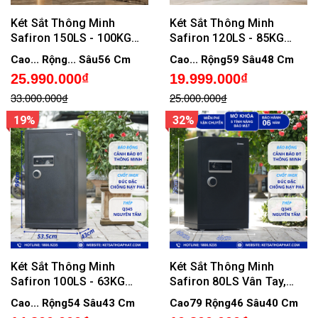
Két Sắt Thông Minh
Két Sắt Thông Minh
Safiron 150LS - 100KG
Safiron 120LS - 85KG
Khóa Vân Tay, Điện Tử,
Khóa Vân Tay, Điện Tử,
Cao... Rộng... Sâu56 Cm
Cao... Rộng59 Sâu48 Cm
Kết Nối APP Điện Tử
Kết Nối APP Điện Tử
25.990.000₫
19.999.000₫
33.000.000₫
25.000.000₫
19%
32%
Két Sắt Thông Minh
Két Sắt Thông Minh
Safiron 100LS - 63KG
Safiron 80LS Vân Tay,
Khóa Vân Tay, Điện Tử,
Điện Tử, Kết Nối APP Điện
Cao... Rộng54 Sâu43 Cm
Cao79 Rộng46 Sâu40 Cm
Kết Nối APP Điện Tử
Tử