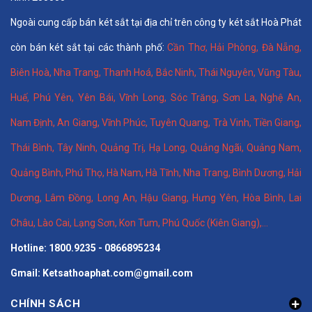
Ngoài cung cấp bán két sắt tại địa chỉ trên công ty két sắt Hoà Phát
còn bán két sắt tại các thành phố:
Cần Thơ
,
Hải Phòng
,
Đà Nẵng
,
Biên Hoà
,
Nha Trang
,
Thanh Hoá
, Bắc Ninh,
Thái Nguyên
, Vũng Tàu,
Huế
,
Phú Yên
,
Yên Bái
,
Vĩnh Long
,
Sóc Trăng
,
Sơn La
,
Nghệ An
,
Nam Định
,
An Giang
,
Vĩnh Phúc
,
Tuyên Quang
,
Trà Vinh
,
Tiền Giang
,
Thái Bình
,
Tây Ninh
,
Quảng Trị
,
Hạ Long
,
Quảng Ngãi
,
Quảng Nam
,
Quảng Bình
,
Phú Thọ
,
Hà Nam
,
Hà Tĩnh
,
Nha Trang
,
Bình Dương
,
Hải
Dương
,
Lâm Đồng
,
Long An
,
Hậu Giang
,
Hưng Yên,
Hòa Bình
,
Lai
Châu
,
Lào Cai
,
Lạng Sơn
,
Kon Tum
,
Phú Quốc (Kiên Giang)
,...
Hotline: 1800.9235 - 0866895234
Gmail: Ketsathoaphat.com@gmail.com
CHÍNH SÁCH