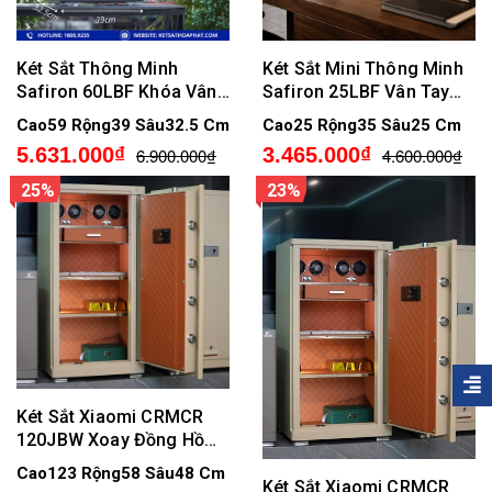
Két Sắt Thông Minh
Két Sắt Mini Thông Minh
Safiron 60LBF Khóa Vân
Safiron 25LBF Vân Tay
Tay, Điện Tử, Kết Nối APP
Điện Tử Kết Nối APP Điện
Cao59 Rộng39 Sâu32.5 Cm
Cao25 Rộng35 Sâu25 Cm
Điện Thoại
Thoại
5.631.000₫
3.465.000₫
6.900.000₫
4.600.000₫
25%
23%
Két Sắt Xiaomi CRMCR
120JBW Xoay Đồng Hồ
Cơ, Chống Cháy, Kết Nối
Cao123 Rộng58 Sâu48 Cm
APP Xiaomi Home
Két Sắt Xiaomi CRMCR