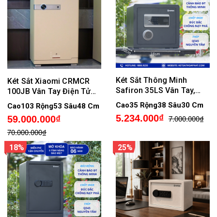
Két Sắt Thông Minh
Két Sắt Xiaomi CRMCR
Safiron 35LS Vân Tay,
100JB Vân Tay Điện Tử
Điện Tử, Kết Nối APP Điện
Kết Nối APP Xiaomi Home
Cao35 Rộng38 Sâu30 Cm
Cao103 Rộng53 Sâu48 Cm
Tử
Bảo Hành 6 Năm
5.234.000₫
7.000.000₫
59.000.000₫
70.000.000₫
18%
25%