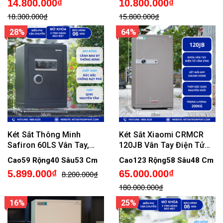
14.800.000₫
10.800.000₫
18.300.000₫
15.800.000₫
28%
64%
Két Sắt Thông Minh
Két Sắt Xiaomi CRMCR
Safiron 60LS Vân Tay,
120JB Vân Tay Điện Tử
Điện Tử, Kết Nối APP Điện
Kết Nối APP Xiaomi Home
Cao59 Rộng40 Sâu53 Cm
Cao123 Rộng58 Sâu48 Cm
Tử
Bảo Hành 6 Năm
5.899.000₫
65.000.000₫
8.200.000₫
180.000.000₫
16%
25%