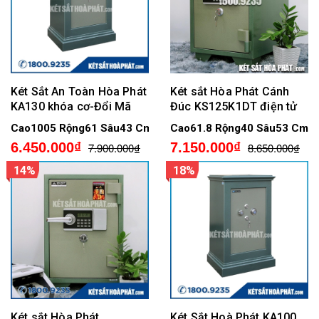
Két Sắt An Toàn Hòa Phát
Két sắt Hòa Phát Cánh
KA130 khóa cơ-Đổi Mã
Đúc KS125K1DT điện tử
Cao1005 Rộng61 Sâu43 Cm
Cao61.8 Rộng40 Sâu53 Cm
6.450.000₫
7.150.000₫
7.900.000₫
8.650.000₫
14%
18%
Két sắt Hòa Phát
Két Sắt Hoà Phát KA100