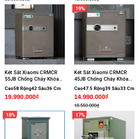
19%
Két Sắt Xiaomi CRMCR
Két Sắt Xiaomi CRMCR
55JB Chống Cháy Khóa
45JB Chống Cháy Khóa
Vân Tay Điện Tử Kết Nối
Vân Tay Điện Tử Kết Nối
Cao58 Rộng42 Sâu36 Cm
Cao47.5 Rộng39 Sâu33 Cm
APP Điện Thoại
APP Điện Thoại
19.990.000₫
14.990.000₫
18.550.000₫
18%
17%