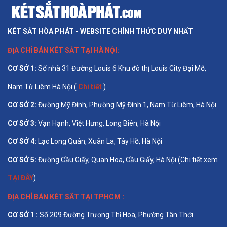
KÉT SẮT HÒA PHÁT - WEBSITE CHÍNH THỨC DUY NHẤT
ĐỊA CHỈ BÁN
KÉT SẮT TẠI HÀ NỘI
:
CƠ SỞ 1
:
Số nhà 31 Đường Louis 6 Khu đô thị Louis City Đại Mỗ,
Nam Từ Liêm Hà Nội (
Chi tiết
)
CƠ SỞ 2:
Đường Mỹ Đình, Phường Mỹ Đình 1, Nam Từ Liêm, Hà Nội
CƠ SỞ 3:
Vạn Hạnh, Việt Hưng, Long Biên, Hà Nội
CƠ SỞ 4:
Lạc Long Quân, Xuân La, Tây Hồ, Hà Nội
CƠ SỞ 5:
Đường Cầu Giấy, Quan Hoa, Cầu Giấy, Hà Nội (Chi tiết xem
TẠI ĐÂY
)
ĐỊA CHỈ BÁN
KÉT SẮT TẠI TPHCM
:
CƠ SỞ 1 :
Số 209 Đường Trương Thị Hoa, Phường Tân Thới