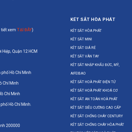
KÉT SẮT HÒA PHÁT
 tiết xem
TẠI ĐÂY
)
KÉT SẮT HÒA PHÁT
KÉT SẮT MINI
KÉT SẮT GIÁ RẺ
i Hiệp, Quận 12 HCM
KÉT SẮT VÂN TAY
KÉT SẮT NHẬP KHẨU ĐỨC, MỸ,
 phố Hồ Chí Minh
AIFEIBAO
KÉT SẮT HOÀ PHÁT ĐIỆN TỬ
ồ Chí Minh
KÉT SẮT HOÀ PHÁT KHOÁ CƠ
Hồ Chí Minh
KÉT SẮT AN TOÀN HOÀ PHÁT
phố Hồ Chí Minh.
KÉT SẮT SIÊU CƯỜNG CAO CẤP
KÉT SẮT CHỐNG CHÁY CENTURY
KÉT SẮT CHỐNG CHÁY HÒA PHÁT
inh 200000