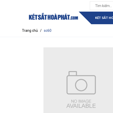
KÉT SẮT H
Trang chủ
/
sc60