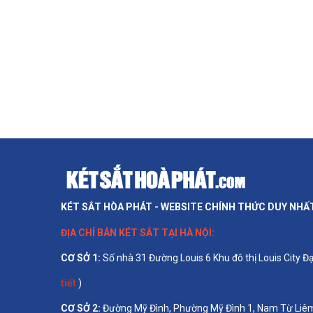
KÉT SẮT HÒA PHÁT - WEBSITE CHÍNH THỨC DUY NHẤ
ĐỊA CHỈ BÁN
KÉT SẮT TẠI HÀ NỘI
:
CƠ SỞ 1
:
Số nhà 31 Đường Louis 6 Khu đô thị Louis City 
tiết
)
CƠ SỞ 2:
Đường Mỹ Đình, Phường Mỹ Đình 1, Nam Từ Liêm