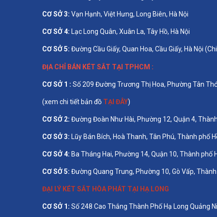
CƠ SỞ 3:
Vạn Hạnh, Việt Hưng, Long Biên, Hà Nội
CƠ SỞ 4:
Lạc Long Quân, Xuân La, Tây Hồ, Hà Nội
CƠ SỞ 5:
Đường Cầu Giấy, Quan Hoa, Cầu Giấy, Hà Nội (Chi
ĐỊA CHỈ BÁN
KÉT SẮT TẠI TPHCM
:
CƠ SỞ 1 :
Số 209 Đường Trương Thị Hoa, Phường Tân Thớ
(xem chi tiết bản đồ
TẠI ĐÂY
)
CƠ SỞ 2:
Đường Đoàn Như Hài, Phường 12, Quận 4, Thành
CƠ SỞ 3:
Lũy Bán Bích, Hoà Thanh, Tân Phú, Thành phố H
CƠ SỞ 4:
Ba Tháng Hai, Phường 14, Quận 10, Thành phố 
CƠ SỞ 5:
Đường Quang Trung, Phường 10, Gò Vấp, Thành 
ĐẠI LÝ KÉT SẮT HÒA PHÁT TẠI HẠ LONG
CƠ SỞ 1:
Số 248 Cao Thắng Thành Phố Hạ Long Quảng N