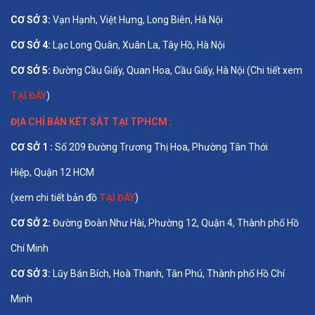
CƠ SỞ 3:
Vạn Hạnh, Việt Hưng, Long Biên, Hà Nội
CƠ SỞ 4:
Lạc Long Quân, Xuân La, Tây Hồ, Hà Nội
CƠ SỞ 5:
Đường Cầu Giấy, Quan Hoa, Cầu Giấy, Hà Nội (Chi tiết xem
TẠI ĐÂY
)
ĐỊA CHỈ BÁN
KÉT SẮT TẠI TPHCM
:
CƠ SỞ 1 :
Số 209 Đường Trương Thị Hoa, Phường Tân Thới
Hiệp, Quận 12 HCM
(xem chi tiết bản đồ
TẠI ĐÂY
)
CƠ SỞ 2:
Đường Đoàn Như Hài, Phường 12, Quận 4, Thành phố Hồ
Chí Minh
CƠ SỞ 3:
Lũy Bán Bích, Hoà Thanh, Tân Phú, Thành phố Hồ Chí
Minh