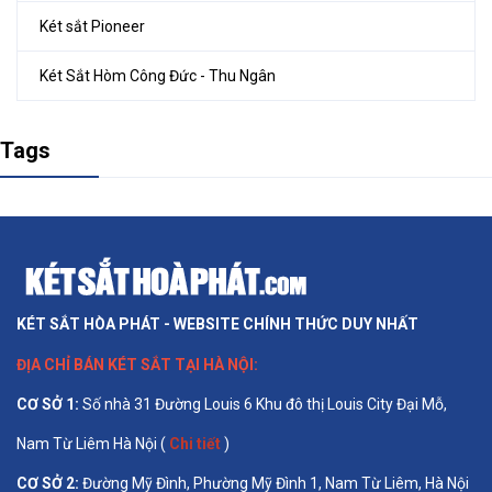
Két sắt Pioneer
Két Sắt Hòm Công Đức - Thu Ngân
Tags
KÉT SẮT HÒA PHÁT - WEBSITE CHÍNH THỨC DUY NHẤT
ĐỊA CHỈ BÁN
KÉT SẮT TẠI HÀ NỘI
:
CƠ SỞ 1
:
Số nhà 31 Đường Louis 6 Khu đô thị Louis City Đại Mỗ,
Nam Từ Liêm Hà Nội (
Chi tiết
)
CƠ SỞ 2:
Đường Mỹ Đình, Phường Mỹ Đình 1, Nam Từ Liêm, Hà Nội