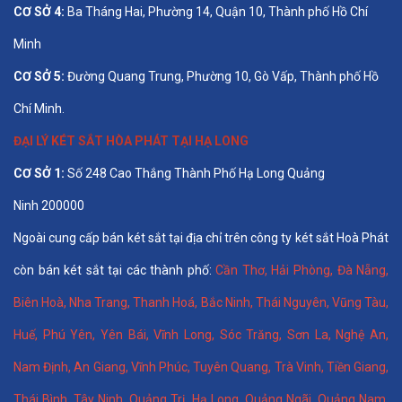
CƠ SỞ 4:
Ba Tháng Hai, Phường 14, Quận 10, Thành phố Hồ Chí
Minh
CƠ SỞ 5:
Đường Quang Trung, Phường 10, Gò Vấp, Thành phố Hồ
Chí Minh.
ĐẠI LÝ KÉT SẮT HÒA PHÁT TẠI HẠ LONG
CƠ SỞ 1:
Số 248 Cao Thắng Thành Phố Hạ Long Quảng
Ninh 200000
Ngoài cung cấp bán két sắt tại địa chỉ trên công ty két sắt Hoà Phát
còn bán két sắt tại các thành phố:
Cần Thơ
,
Hải Phòng
,
Đà Nẵng
,
Biên Hoà
,
Nha Trang
,
Thanh Hoá
, Bắc Ninh,
Thái Nguyên
, Vũng Tàu,
Huế
,
Phú Yên
,
Yên Bái
,
Vĩnh Long
,
Sóc Trăng
,
Sơn La
,
Nghệ An
,
Nam Định
,
An Giang
,
Vĩnh Phúc
,
Tuyên Quang
,
Trà Vinh
,
Tiền Giang
,
Thái Bình
,
Tây Ninh
,
Quảng Trị
,
Hạ Long
,
Quảng Ngãi
,
Quảng Nam
,