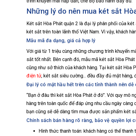
trình khuyến mãi hấp dẫn, chế độ bảo hành đầy đủ.
Những lý do nên mua két sắt Hò
Két sắt Hòa Phát quận 2 là đại lý phân phối của két
két sắt trên toàn lãnh thổ Việt Nam. Vì vậy, khách h
Mẫu mã đa dạng, giá cả hợp lý
Với giá từ 1 triệu cùng những chương trình khuyến m
sắt tốt nhất. Bên cạnh đó, mẫu mã két sắt Hòa Phá
cũng như sở thích của khách hàng. Tại két sắt Hòa Ph
điện tử
, két sắt siêu cường... đều đầy đủ mặt hàng, 
Đại lý có mặt hầu hết trên các tỉnh thành nên d
“Bạn ở đâu thì két sắt Hòa Phát ở đó”. Với quy mô 
hàng trên toàn quốc để đáp ứng nhu cầu ngày càng ca
bạn cũng sẽ dễ dàng tìm mua được sản phẩm két sắt 
Chính sách bán hàng rõ ràng, bảo vệ quyền lợi 
Hình thức thanh toán: khách hàng có thể thanh 