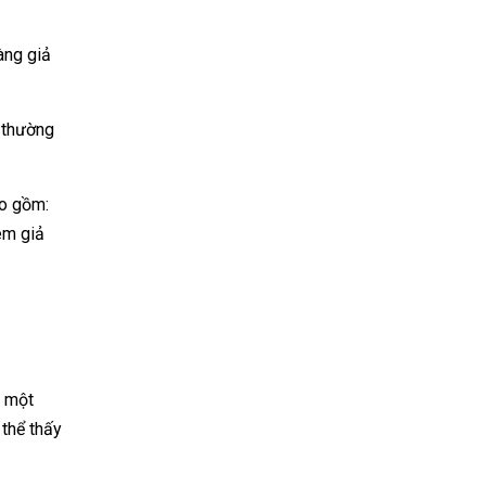
àng giả
ả thường
ao gồm:
tem giả
à một
thể thấy