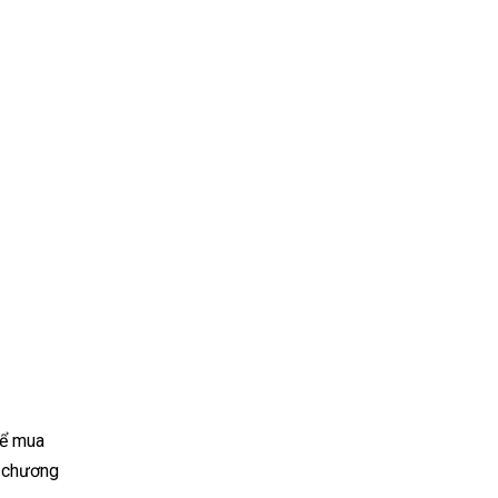
để mua
g chương