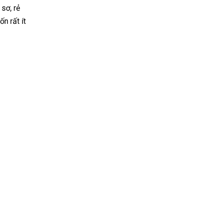
 sơ, rẻ
n rất ít