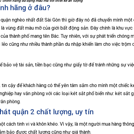
2 chính hãng đa dạng mẫu mã với thiết kế ấn tượng
ính hãng ở đâu?
 quận nghèo nhất đất Sài Gòn thì giờ đây nó đã chuyển mình một
 là vùng đất màu mỡ của giới bất động sản. Đây chính là khu vực
 của thành phố mang tên Bác. Tuy nhiên, với sự phát triển chóng 
ng lẻo cũng như nhiều thành phần du nhập khiến làm cho việc trộm
để bảo vệ tài sản, tiền bạc cũng như giấy tờ để tránh những sự vi
 2 tin cậy để khách hàng có thể yên tâm sắm cho mình một chiếc k
ghiệp hay văn phòng với các loại két sắt phổ biến như: két sắt gi
 văn phòng.
át quận 2 chất lượng, uy tín
một cách tinh vi và khôn khéo. Vì vậy, là một người mua hàng thôn
đảm bảo được chất lượng cũng như giá thành.