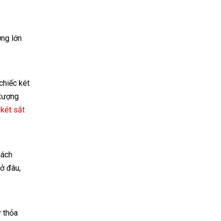
ợng lớn
chiếc két
 tượng
,
két sắt
hách
ở đâu,
ự thỏa