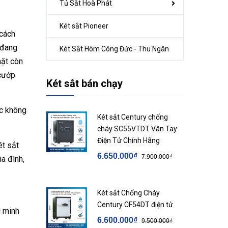
Tủ Sắt Hoà Phát
Két sắt Pioneer
 cách
 đang
Két Sắt Hòm Công Đức - Thu Ngân
mặt còn
 cướp
Két sắt bán chạy
ệc không
Két sắt Century chống
cháy SC55VTDT Vân Tay
Điện Tử Chính Hãng
ét sắt
6.650.000₫
7.900.000₫
a đình,
Két sắt Chống Cháy
Century CF54DT điện tử
g minh
6.600.000₫
9.500.000₫