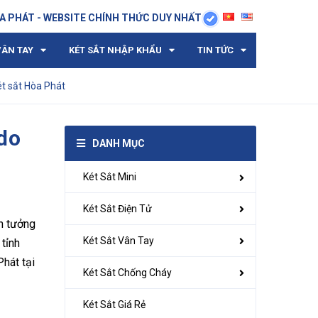
A PHÁT - WEBSITE CHÍNH THỨC DUY NHẤT
VÂN TAY
KÉT SẮT NHẬP KHẨU
TIN TỨC
t sắt Hòa Phát
do
DANH MỤC
Két Sắt Mini
Két Sắt Điện Tử
in tưởng
Két Sắt Vân Tay
 tỉnh
Phát tại
Két Sắt Chống Cháy
Két Sắt Giá Rẻ