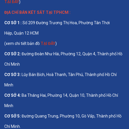
TẠI ĐÂY
)
ĐỊA CHỈ BÁN
KÉT SẮT TẠI TPHCM
:
CƠ SỞ 1 :
Số 209 Đường Trương Thị Hoa, Phường Tân Thới
Hiệp, Quận 12 HCM
(xem chi tiết bản đồ
TẠI ĐÂY
)
CƠ SỞ 2:
Đường Đoàn Như Hài, Phường 12, Quận 4, Thành phố Hồ
Chí Minh
CƠ SỞ 3:
Lũy Bán Bích, Hoà Thanh, Tân Phú, Thành phố Hồ Chí
Minh
CƠ SỞ 4:
Ba Tháng Hai, Phường 14, Quận 10, Thành phố Hồ Chí
Minh
CƠ SỞ 5:
Đường Quang Trung, Phường 10, Gò Vấp, Thành phố Hồ
Chí Minh.