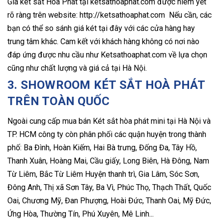
Giá két sắt Hòa Phát tại ketsathoaphat.com được niêm yết
rõ ràng trên website: http://ketsathoaphat.com Nếu cần, các
bạn có thể so sánh giá két tại đây với các cửa hàng hay
trung tâm khác. Cam kết với khách hàng không có nơi nào
đáp ứng được nhu cầu như Ketsathoaphat.com về lựa chọn
cũng như chất lượng và giá cả tại Hà Nội.
3. SHOWROOM KÉT SẮT HOÀ PHÁT
TRÊN TOÀN QUỐC
Ngoài cung cấp mua bán Két sắt hòa phát mini tại Hà Nội và
TP. HCM công ty còn phân phối các quận huyện trong thành
phố: Ba Đình, Hoàn Kiếm, Hai Bà trưng, Đống Đa, Tây Hồ,
Thanh Xuân, Hoàng Mai, Cầu giấy, Long Biên, Hà Đông, Nam
Từ Liêm, Bắc Từ Liêm Huyện thanh trì, Gia Lâm, Sóc Sơn,
Đông Anh, Thị xã Sơn Tây, Ba Vì, Phúc Thọ, Thạch Thất, Quốc
Oai, Chương Mỹ, Đan Phượng, Hoài Đức, Thanh Oai, Mỹ Đức,
Ứng Hòa, Thường Tín, Phú Xuyên, Mê Linh...