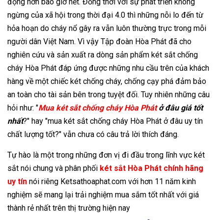
động hơn bao giờ hết. Đồng thời với sự phát triển không
ngừng của xã hội trong thời đại 4.0 thì những nỗi lo đến từ
hỏa hoạn do cháy nổ gây ra vẫn luôn thường trực trong mỗi
người dân Việt Nam. Vì vậy Tập đoàn Hòa Phát đã cho
nghiên cứu và sản xuất ra dòng sản phẩm két sắt chống
cháy Hòa Phát đáp ứng được những nhu cầu trên của khách
hàng về một chiếc két chống cháy, chống cạy phá đảm bảo
an toàn cho tài sản bên trong tuyệt đối. Tuy nhiên những câu
hỏi như: "
Mua két sắt chống cháy Hòa Phát
ở đâu giá tốt
nhất
?" hay "mua két sắt chống cháy Hòa Phát ở đâu uy tín
chất lượng tốt?" vẫn chưa có câu trả lời thích đáng.
Tự hào là một trong những đơn vị đi đầu trong lĩnh vực két
sắt nói chung và phân phối
két sắt Hòa Phát chính hãng
uy tín
nói riêng Ketsathoaphat.com với hơn 11 năm kinh
nghiệm sẽ mang lại trải nghiệm mua sắm tốt nhất với giá
thành rẻ nhất trên thị trường hiện nay