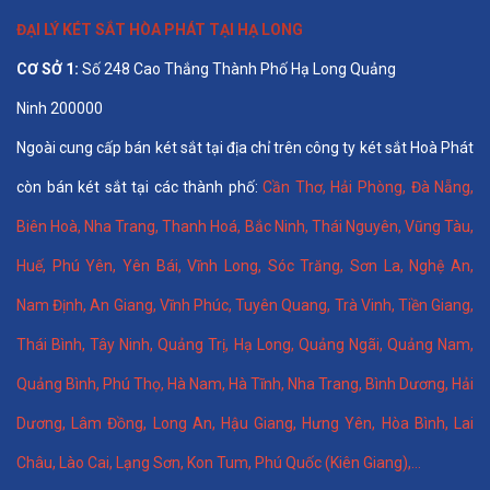
ĐẠI LÝ KÉT SẮT HÒA PHÁT TẠI HẠ LONG
CƠ SỞ 1:
Số 248 Cao Thắng Thành Phố Hạ Long Quảng
Ninh 200000
Ngoài cung cấp bán két sắt tại địa chỉ trên công ty két sắt Hoà Phát
còn bán két sắt tại các thành phố:
Cần Thơ
,
Hải Phòng
,
Đà Nẵng
,
Biên Hoà
,
Nha Trang
,
Thanh Hoá
, Bắc Ninh,
Thái Nguyên
, Vũng Tàu,
Huế
,
Phú Yên
,
Yên Bái
,
Vĩnh Long
,
Sóc Trăng
,
Sơn La
,
Nghệ An
,
Nam Định
,
An Giang
,
Vĩnh Phúc
,
Tuyên Quang
,
Trà Vinh
,
Tiền Giang
,
Thái Bình
,
Tây Ninh
,
Quảng Trị
,
Hạ Long
,
Quảng Ngãi
,
Quảng Nam
,
Quảng Bình
,
Phú Thọ
,
Hà Nam
,
Hà Tĩnh
,
Nha Trang
,
Bình Dương
,
Hải
Dương
,
Lâm Đồng
,
Long An
,
Hậu Giang
,
Hưng Yên,
Hòa Bình
,
Lai
Châu
,
Lào Cai
,
Lạng Sơn
,
Kon Tum
,
Phú Quốc (Kiên Giang)
,...