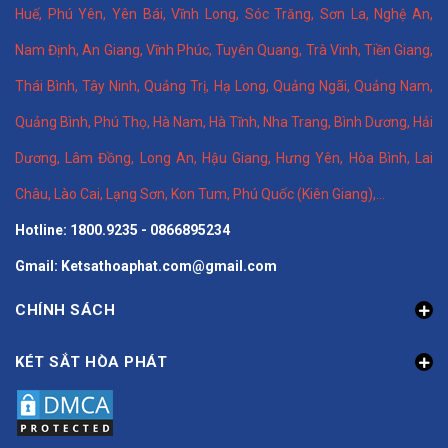
Huế
,
Phú Yên
,
Yên Bái
,
Vĩnh Long
,
Sóc Trăng
,
Sơn La
,
Nghệ An
,
Nam Định
,
An Giang
,
Vĩnh Phúc
,
Tuyên Quang
,
Trà Vinh
,
Tiền Giang
,
Thái Bình
,
Tây Ninh
,
Quảng Trị
,
Hạ Long
,
Quảng Ngãi
,
Quảng Nam
,
Quảng Bình
,
Phú Thọ
,
Hà Nam
,
Hà Tĩnh
,
Nha Trang
,
Bình Dương
,
Hải
Dương
,
Lâm Đồng
,
Long An
,
Hậu Giang
,
Hưng Yên,
Hòa Bình
,
Lai
Châu
,
Lào Cai
,
Lạng Sơn
,
Kon Tum
,
Phú Quốc (Kiên Giang)
,...
Hotline: 1800.9235 - 0866895234
Gmail: Ketsathoaphat.com@gmail.com
CHÍNH SÁCH
KÉT SẮT HÒA PHÁT