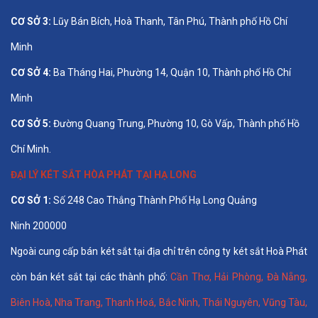
CƠ SỞ 3:
Lũy Bán Bích, Hoà Thanh, Tân Phú, Thành phố Hồ Chí
Minh
CƠ SỞ 4:
Ba Tháng Hai, Phường 14, Quận 10, Thành phố Hồ Chí
Minh
CƠ SỞ 5:
Đường Quang Trung, Phường 10, Gò Vấp, Thành phố Hồ
Chí Minh.
ĐẠI LÝ KÉT SẮT HÒA PHÁT TẠI HẠ LONG
CƠ SỞ 1:
Số 248 Cao Thắng Thành Phố Hạ Long Quảng
Ninh 200000
Ngoài cung cấp bán két sắt tại địa chỉ trên công ty két sắt Hoà Phát
còn bán két sắt tại các thành phố:
Cần Thơ
,
Hải Phòng
,
Đà Nẵng
,
Biên Hoà
,
Nha Trang
,
Thanh Hoá
, Bắc Ninh,
Thái Nguyên
, Vũng Tàu,