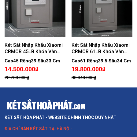
Két Sắt Nhập Khẩu Xiaomi
Két Sắt Nhập Khẩu Xiaomi
CRMCR 45LB Khóa Vân
CRMCR 61LB Khóa Vân
Tay Điện Tử Định Danh
Tay Điện Tử Định Danh
Cao45 Rộng39 Sâu33 Cm
Cao61 Rộng39.5 Sâu34 Cm
Người Mở
Người Mở
14.500.000₫
19.800.000₫
22.700.000₫
30.940.000₫
KÉT SẮT HÒA PHÁT - WEBSITE CHÍNH THỨC DUY NHẤT
ĐỊA CHỈ BÁN
KÉT SẮT TẠI HÀ NỘI
: