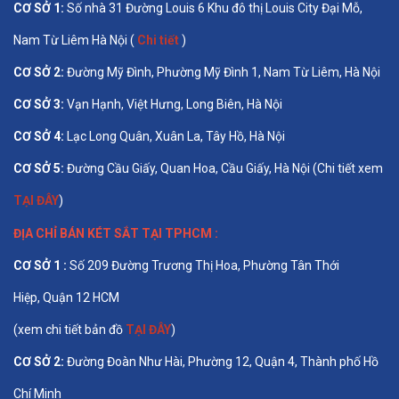
CƠ SỞ 1
:
Số nhà 31 Đường Louis 6 Khu đô thị Louis City Đại Mỗ,
Nam Từ Liêm Hà Nội (
Chi tiết
)
CƠ SỞ 2:
Đường Mỹ Đình, Phường Mỹ Đình 1, Nam Từ Liêm, Hà Nội
CƠ SỞ 3:
Vạn Hạnh, Việt Hưng, Long Biên, Hà Nội
CƠ SỞ 4:
Lạc Long Quân, Xuân La, Tây Hồ, Hà Nội
CƠ SỞ 5:
Đường Cầu Giấy, Quan Hoa, Cầu Giấy, Hà Nội (Chi tiết xem
TẠI ĐÂY
)
ĐỊA CHỈ BÁN
KÉT SẮT TẠI TPHCM
:
CƠ SỞ 1 :
Số 209 Đường Trương Thị Hoa, Phường Tân Thới
Hiệp, Quận 12 HCM
(xem chi tiết bản đồ
TẠI ĐÂY
)
CƠ SỞ 2:
Đường Đoàn Như Hài, Phường 12, Quận 4, Thành phố Hồ
Chí Minh