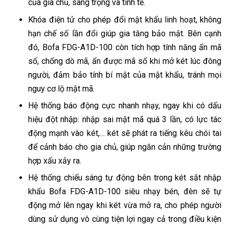
của gia chủ, sang trọng và tinh tế.
Khóa điện tử cho phép đổi mật khẩu linh hoạt, không
hạn chế số lần đổi giúp gia tăng bảo mật. Bên cạnh
đó, Bofa FDG-A1D-100 còn tích hợp tính năng ẩn mã
số, chống dò mã, ẩn được mã số khi mở két lúc đông
người, đảm bảo tính bí mật của mật khẩu, tránh mọi
nguy cơ lộ mật mã.
Hệ thống báo động cực nhanh nhạy, ngay khi có dấu
hiệu đột nhập: nhập sai mật mã quá 3 lần, có lực tác
động mạnh vào két,… két sẽ phát ra tiếng kêu chói tai
để cảnh báo cho gia chủ, giúp ngăn cản những trường
hợp xấu xảy ra.
Hệ thống chiếu sáng tự động bên trong két sắt nhập
khẩu Bofa FDG-A1D-100 siêu nhạy bén, đèn sẽ tự
động mở lên ngay khi két vừa mở ra, cho phép người
dùng sử dụng vô cùng tiện lợi ngay cả trong điều kiện