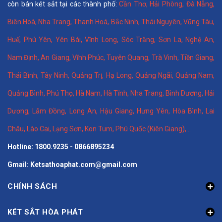
còn bán két sắt tại các thành phố:
Cần Thơ
,
Hải Phòng
,
Đà Nẵng
,
Biên Hoà
,
Nha Trang
,
Thanh Hoá
, Bắc Ninh,
Thái Nguyên
, Vũng Tàu,
Huế
,
Phú Yên
,
Yên Bái
,
Vĩnh Long
,
Sóc Trăng
,
Sơn La
,
Nghệ An
,
Nam Định
,
An Giang
,
Vĩnh Phúc
,
Tuyên Quang
,
Trà Vinh
,
Tiền Giang
,
Thái Bình
,
Tây Ninh
,
Quảng Trị
,
Hạ Long
,
Quảng Ngãi
,
Quảng Nam
,
Quảng Bình
,
Phú Thọ
,
Hà Nam
,
Hà Tĩnh
,
Nha Trang
,
Bình Dương
,
Hải
Dương
,
Lâm Đồng
,
Long An
,
Hậu Giang
,
Hưng Yên,
Hòa Bình
,
Lai
Châu
,
Lào Cai
,
Lạng Sơn
,
Kon Tum
,
Phú Quốc (Kiên Giang)
,...
Hotline: 1800.9235 - 0866895234
Gmail: Ketsathoaphat.com@gmail.com
CHÍNH SÁCH
KÉT SẮT HÒA PHÁT