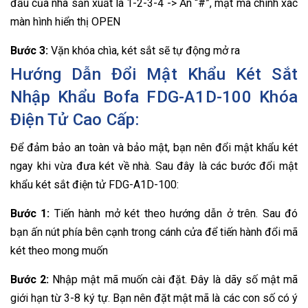
đầu của nhà sản xuất là 1-2-3-4 -> Ấn “#”, mật mã chính xác
màn hình hiển thị OPEN
Bước 3:
Vặn khóa chìa, két sắt sẽ tự động mở ra
Hướng Dẫn Đổi Mật Khẩu Két Sắt
Nhập Khẩu Bofa FDG-A1D-100 Khóa
Điện Tử Cao Cấp:
Để đảm bảo an toàn và bảo mật, bạn nên đổi mật khẩu két
ngay khi vừa đưa két về nhà. Sau đây là các bước đổi mật
khẩu két sắt điện tử FDG-A1D-100:
Bước 1:
Tiến hành mở két theo hướng dẫn ở trên. Sau đó
bạn ấn nút phía bên cạnh trong cánh cửa để tiến hành đổi mã
két theo mong muốn
Bước 2:
Nhập mật mã muốn cài đặt. Đây là dãy số mật mã
giới hạn từ 3-8 ký tự. Bạn nên đặt mật mã là các con số có ý