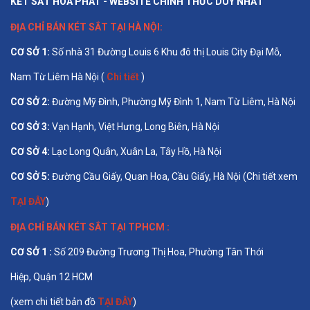
KÉT SẮT HÒA PHÁT - WEBSITE CHÍNH THỨC DUY NHẤT
ĐỊA CHỈ BÁN
KÉT SẮT TẠI HÀ NỘI
:
CƠ SỞ 1
:
Số nhà 31 Đường Louis 6 Khu đô thị Louis City Đại Mỗ,
Nam Từ Liêm Hà Nội (
Chi tiết
)
CƠ SỞ 2:
Đường Mỹ Đình, Phường Mỹ Đình 1, Nam Từ Liêm, Hà Nội
CƠ SỞ 3:
Vạn Hạnh, Việt Hưng, Long Biên, Hà Nội
CƠ SỞ 4:
Lạc Long Quân, Xuân La, Tây Hồ, Hà Nội
CƠ SỞ 5:
Đường Cầu Giấy, Quan Hoa, Cầu Giấy, Hà Nội (Chi tiết xem
TẠI ĐÂY
)
ĐỊA CHỈ BÁN
KÉT SẮT TẠI TPHCM
:
CƠ SỞ 1 :
Số 209 Đường Trương Thị Hoa, Phường Tân Thới
Hiệp, Quận 12 HCM
(xem chi tiết bản đồ
TẠI ĐÂY
)