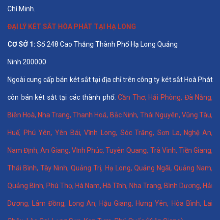
Chí Minh.
ĐẠI LÝ KÉT SẮT HÒA PHÁT TẠI HẠ LONG
CƠ SỞ 1:
Số 248 Cao Thắng Thành Phố Hạ Long Quảng
Ninh 200000
Ngoài cung cấp bán két sắt tại địa chỉ trên công ty két sắt Hoà Phát
còn bán két sắt tại các thành phố:
Cần Thơ
,
Hải Phòng
,
Đà Nẵng
,
Biên Hoà
,
Nha Trang
,
Thanh Hoá
, Bắc Ninh,
Thái Nguyên
, Vũng Tàu,
Huế
,
Phú Yên
,
Yên Bái
,
Vĩnh Long
,
Sóc Trăng
,
Sơn La
,
Nghệ An
,
Nam Định
,
An Giang
,
Vĩnh Phúc
,
Tuyên Quang
,
Trà Vinh
,
Tiền Giang
,
Thái Bình
,
Tây Ninh
,
Quảng Trị
,
Hạ Long
,
Quảng Ngãi
,
Quảng Nam
,
Quảng Bình
,
Phú Thọ
,
Hà Nam
,
Hà Tĩnh
,
Nha Trang
,
Bình Dương
,
Hải
Dương
,
Lâm Đồng
,
Long An
,
Hậu Giang
,
Hưng Yên,
Hòa Bình
,
Lai