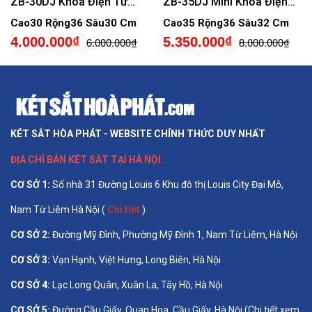
ZB-30DJ Khóa Điện Tử
ZB-35DJ Mini Khóa Điện
Vân Tay Mini Cao Cấp
Tử Vân Tay Chính Hãng
Cao30 Rộng36 Sâu30 Cm
Cao35 Rộng36 Sâu32 Cm
4.000.000₫
5.350.000₫
6.000.000₫
8.000.000₫
KÉT SẮT HÒA PHÁT - WEBSITE CHÍNH THỨC DUY NHẤT
ĐỊA CHỈ BÁN
KÉT SẮT TẠI HÀ NỘI
:
CƠ SỞ 1
:
Số nhà 31 Đường Louis 6 Khu đô thị Louis City Đại Mỗ,
Nam Từ Liêm Hà Nội (
Chi tiết
)
CƠ SỞ 2:
Đường Mỹ Đình, Phường Mỹ Đình 1, Nam Từ Liêm, Hà Nội
CƠ SỞ 3:
Vạn Hạnh, Việt Hưng, Long Biên, Hà Nội
CƠ SỞ 4:
Lạc Long Quân, Xuân La, Tây Hồ, Hà Nội
CƠ SỞ 5:
Đường Cầu Giấy, Quan Hoa, Cầu Giấy, Hà Nội (Chi tiết xem