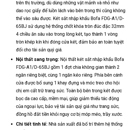
trên thị trường, dù dùng những vật mảnh và nhỏ như
dao rọc giấy để luồn lách vào bên trong thì cũng không
thể vào sâu được. Két sắt nhập khẩu Bofa FDG-A1/D-
65BJ sử dụng hệ thống chốt khóa tròn đúc đặc 32mm
4 chiều ăn sâu vào trong lòng két, tạo thành 1 vòng
tròn khép kín khi đóng cửa két, đảm bảo an toàn tuyệt
đối cho tài sản quý giá.
Nội thất sang trọng:
Nội thất két sắt nhập khẩu Bofa
FDG-A1/D-65BJ gồm 1 đợt chia không gian thành 2
ngăn riêng biệt, cùng 1 ngăn kéo riêng. Phía bên cánh
cửa được bổ sung 1 khay đựng và móc treo cho hội
chị em cất trữ trang sức. Toàn bộ bên trong két được
bọc da cao cấp, mềm mại, giúp giảm thiểu tác động
của ngoại lực, bảo vệ tài sản quý giá như trang sức,
đồng hồ đắt tiền khỏi nguy cơ bị móp méo, trầy xước.
Chi tiết tinh tế:
Nhà sản xuất đã bố trí thêm hệ thống