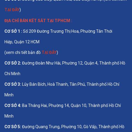
TẠI ĐÂY
)
ĐỊA CHỈ BÁN
KÉT SẮT TẠI TPHCM
:
CƠ SỞ 1 :
Số 209 Đường Trương Thị Hoa, Phường Tân Thới
Hiệp, Quận 12 HCM
(xem chi tiết bản đồ
TẠI ĐÂY
)
CƠ SỞ 2:
Đường Đoàn Như Hài, Phường 12, Quận 4, Thành phố Hồ
Chí Minh
CƠ SỞ 3:
Lũy Bán Bích, Hoà Thanh, Tân Phú, Thành phố Hồ Chí
Minh
CƠ SỞ 4:
Ba Tháng Hai, Phường 14, Quận 10, Thành phố Hồ Chí
Minh
CƠ SỞ 5:
Đường Quang Trung, Phường 10, Gò Vấp, Thành phố Hồ