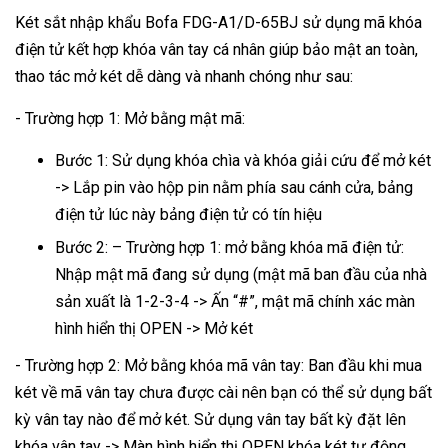
Két sắt nhập khẩu Bofa FDG-A1/D-65BJ sử dụng mã khóa
điện tử kết hợp khóa vân tay cá nhân giúp bảo mật an toàn,
thao tác mở két dễ dàng và nhanh chóng như sau:
- Trường hợp 1: Mở bằng mật mã:
Bước 1: Sử dụng khóa chìa và khóa giải cứu để mở két
-> Lắp pin vào hộp pin nằm phía sau cánh cửa, bảng
điện tử lúc này bảng điện tử có tín hiệu
Bước 2: – Trường hợp 1: mở bằng khóa mã điện tử:
Nhập mật mã đang sử dụng (mật mã ban đầu của nhà
sản xuất là 1-2-3-4 -> Ấn “#”, mật mã chính xác màn
hình hiển thị OPEN -> Mở két
- Trường hợp 2: Mở bằng khóa mã vân tay: Ban đầu khi mua
két về mã vân tay chưa được cài nên bạn có thể sử dụng bất
kỳ vân tay nào để mở két. Sử dụng vân tay bất kỳ đặt lên
khóa vân tay -> Màn hình hiển thị OPEN khóa két tự động