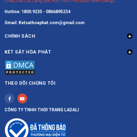
Châu
,
Lào Cai
,
Lạng Sơn
,
Kon Tum
,
Phú Quốc (Kiên Giang)
,...
Hotline: 1800.9235 - 0866895234
Gmail: Ketsathoaphat.com@gmail.com
CHÍNH SÁCH
KÉT SẮT HÒA PHÁT
THEO DÕI CHÚNG TÔI
CÔNG TY TNHH THỜI TRANG LADALI