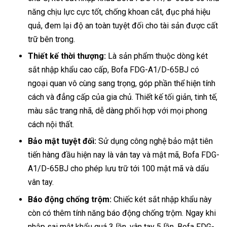
năng chịu lực cực tốt, chống khoan cắt, đục phá hiệu
quả, đem lại độ an toàn tuyệt đối cho tài sản được cất
trữ bên trong.
Thiết kế thời thượng:
Là sản phẩm thuộc dòng két
sắt nhập khẩu cao cấp, Bofa FDG-A1/D-65BJ có
ngoại quan vô cùng sang trọng, góp phần thể hiện tính
cách và đẳng cấp của gia chủ. Thiết kế tối giản, tinh tế,
màu sắc trang nhã, dễ dàng phối hợp với mọi phong
cách nội thất.
Bảo mật tuyệt đối:
Sử dụng công nghệ bảo mật tiên
tiến hàng đầu hiện nay là vân tay và mật mã, Bofa FDG-
A1/D-65BJ cho phép lưu trữ tới 100 mật mã và dấu
vân tay.
Báo động chống trộm:
Chiếc két sắt nhập khẩu này
còn có thêm tính năng báo động chống trộm. Ngay khi
nhập sai mật khẩu quá 3 lần, vân tay 5 lần, Bofa FDG-