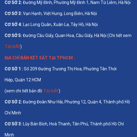
CƠ SỞ 2:
Đường Mỹ Đình, Phường Mỹ Đình 1, Nam Từ Liêm, Hà Nội
CƠ SỞ 3:
Vạn Hạnh, Việt Hưng, Long Biên, Hà Nội
CƠ SỞ 4:
Lạc Long Quân, Xuân La, Tây Hồ, Hà Nội
CƠ SỞ 5:
Đường Cầu Giấy, Quan Hoa, Cầu Giấy, Hà Nội (Chi tiết xem
TẠI ĐÂY
)
ĐỊA CHỈ BÁN
KÉT SẮT TẠI TPHCM
:
CƠ SỞ 1 :
Số 209 Đường Trương Thị Hoa, Phường Tân Thới
Hiệp, Quận 12 HCM
(xem chi tiết bản đồ
TẠI ĐÂY
)
CƠ SỞ 2:
Đường Đoàn Như Hài, Phường 12, Quận 4, Thành phố Hồ
Chí Minh
CƠ SỞ 3:
Lũy Bán Bích, Hoà Thanh, Tân Phú, Thành phố Hồ Chí
Minh