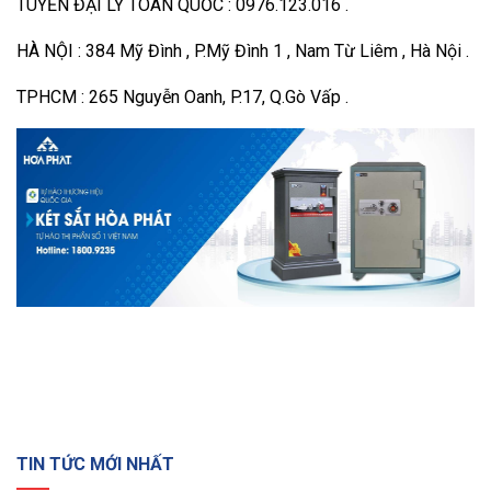
TUYỂN ĐẠI LÝ TOÀN QUỐC : 0976.123.016 .
HÀ NỘI : 384 Mỹ Đình , P.Mỹ Đình 1 , Nam Từ Liêm , Hà Nội .
TPHCM : 265 Nguyễn Oanh, P.17, Q.Gò Vấp .
TIN TỨC MỚI NHẤT