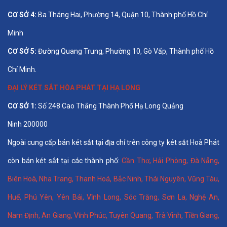
CƠ SỞ 4:
Ba Tháng Hai, Phường 14, Quận 10, Thành phố Hồ Chí
Minh
CƠ SỞ 5:
Đường Quang Trung, Phường 10, Gò Vấp, Thành phố Hồ
Chí Minh.
ĐẠI LÝ KÉT SẮT HÒA PHÁT TẠI HẠ LONG
CƠ SỞ 1:
Số 248 Cao Thắng Thành Phố Hạ Long Quảng
Ninh 200000
Ngoài cung cấp bán két sắt tại địa chỉ trên công ty két sắt Hoà Phát
còn bán két sắt tại các thành phố:
Cần Thơ
,
Hải Phòng
,
Đà Nẵng
,
Biên Hoà
,
Nha Trang
,
Thanh Hoá
, Bắc Ninh,
Thái Nguyên
, Vũng Tàu,
Huế
,
Phú Yên
,
Yên Bái
,
Vĩnh Long
,
Sóc Trăng
,
Sơn La
,
Nghệ An
,
Nam Định
,
An Giang
,
Vĩnh Phúc
,
Tuyên Quang
,
Trà Vinh
,
Tiền Giang
,