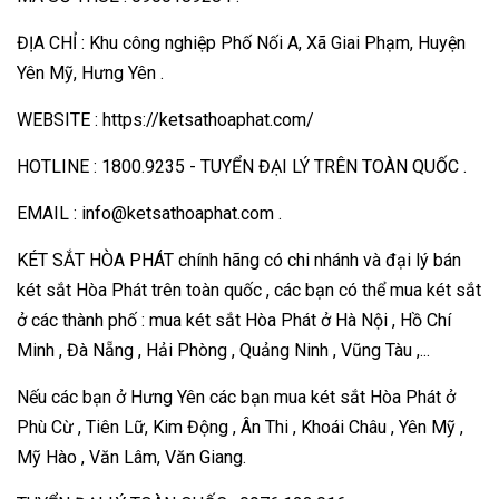
ĐỊA CHỈ : Khu công nghiệp Phố Nối A, Xã Giai Phạm, Huyện
Yên Mỹ, Hưng Yên .
WEBSITE : https://ketsathoaphat.com/
HOTLINE : 1800.9235 - TUYỂN ĐẠI LÝ TRÊN TOÀN QUỐC .
EMAIL : info@ketsathoaphat.com .
KÉT SẮT HÒA PHÁT chính hãng có chi nhánh và đại lý bán
két sắt Hòa Phát trên toàn quốc , các bạn có thể mua két sắt
ở các thành phố : mua két sắt Hòa Phát ở Hà Nội , Hồ Chí
Minh , Đà Nẵng , Hải Phòng , Quảng Ninh , Vũng Tàu ,...
Nếu các bạn ở Hưng Yên các bạn mua két sắt Hòa Phát ở
Phù Cừ , Tiên Lữ, Kim Động , Ân Thi , Khoái Châu , Yên Mỹ ,
Mỹ Hào , Văn Lâm, Văn Giang.