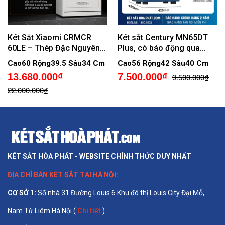
Két Sắt Xiaomi CRMCR
Két sắt Century MN65DT
60LE – Thép Đặc Nguyên
Plus, có báo động qua
Khối, Vân Tay Định Danh,
điện thoại
Cao60 Rộng39.5 Sâu34 Cm
Cao56 Rộng42 Sâu40 Cm
Cảnh Báo Trộm Về Điện
13.680.000₫
7.500.000₫
9.500.000₫
Thoại
22.000.000₫
KÉT SẮT HÒA PHÁT - WEBSITE CHÍNH THỨC DUY NHẤT
ĐỊA CHỈ BÁN
KÉT SẮT TẠI HÀ NỘI
:
CƠ SỞ 1
:
Số nhà 31 Đường Louis 6 Khu đô thị Louis City Đại Mỗ,
Nam Từ Liêm Hà Nội (
Chi tiết
)