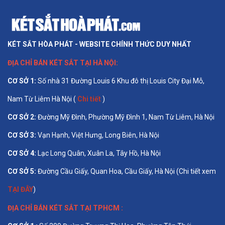
KÉT SẮT HÒA PHÁT - WEBSITE CHÍNH THỨC DUY NHẤT
ĐỊA CHỈ BÁN
KÉT SẮT TẠI HÀ NỘI
:
CƠ SỞ 1
:
Số nhà 31 Đường Louis 6 Khu đô thị Louis City Đại Mỗ,
Nam Từ Liêm Hà Nội (
Chi tiết
)
CƠ SỞ 2:
Đường Mỹ Đình, Phường Mỹ Đình 1, Nam Từ Liêm, Hà Nội
CƠ SỞ 3:
Vạn Hạnh, Việt Hưng, Long Biên, Hà Nội
CƠ SỞ 4:
Lạc Long Quân, Xuân La, Tây Hồ, Hà Nội
CƠ SỞ 5:
Đường Cầu Giấy, Quan Hoa, Cầu Giấy, Hà Nội (Chi tiết xem
TẠI ĐÂY
)
ĐỊA CHỈ BÁN
KÉT SẮT TẠI TPHCM
: