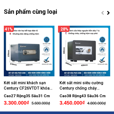
Sản phẩm cùng loại
41%
28%
Két sắt mini khách sạn
Két sắt mini siêu cường
Century CF26VTDT khóa
Century chống cháy
vân tay điện tử
SC25DM Khóa cơ đổi mã
Cao27 Rộng35 Sâu31 Cm
Cao38 Rộng43 Sâu36 Cm
3.300.000₫
3.450.000₫
5.600.000₫
4.800.000₫