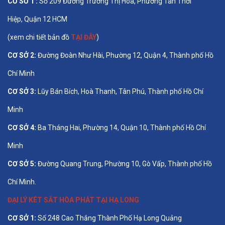
CƠ SỞ 1 :
Số 209 Đường Trương Thị Hoa, Phường Tân Thới
Hiệp, Quận 12 HCM
(xem chi tiết bản đồ
TẠI ĐÂY
)
CƠ SỞ 2:
Đường Đoàn Như Hài, Phường 12, Quận 4, Thành phố Hồ
Chí Minh
CƠ SỞ 3:
Lũy Bán Bích, Hoà Thanh, Tân Phú, Thành phố Hồ Chí
Minh
CƠ SỞ 4:
Ba Tháng Hai, Phường 14, Quận 10, Thành phố Hồ Chí
Minh
CƠ SỞ 5:
Đường Quang Trung, Phường 10, Gò Vấp, Thành phố Hồ
Chí Minh.
ĐẠI LÝ KÉT SẮT HÒA PHÁT TẠI HẠ LONG
CƠ SỞ 1:
Số 248 Cao Thắng Thành Phố Hạ Long Quảng