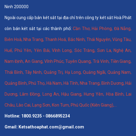
Ninh 200000
Ngoài cung cấp bán két sắt tại địa chỉ trên công ty két sắt Hoà Phát
còn bán két sắt tại các thành phố:
Cần Thơ
,
Hải Phòng
,
Đà Nẵng
,
Biên Hoà
,
Nha Trang
,
Thanh Hoá
, Bắc Ninh,
Thái Nguyên
, Vũng Tàu,
Huế
,
Phú Yên
,
Yên Bái
,
Vĩnh Long
,
Sóc Trăng
,
Sơn La
,
Nghệ An
,
Nam Định
,
An Giang
,
Vĩnh Phúc
,
Tuyên Quang
,
Trà Vinh
,
Tiền Giang
,
Thái Bình
,
Tây Ninh
,
Quảng Trị
,
Hạ Long
,
Quảng Ngãi
,
Quảng Nam
,
Quảng Bình
,
Phú Thọ
,
Hà Nam
,
Hà Tĩnh
,
Nha Trang
,
Bình Dương
,
Hải
Dương
,
Lâm Đồng
,
Long An
,
Hậu Giang
,
Hưng Yên,
Hòa Bình
,
Lai
Châu
,
Lào Cai
,
Lạng Sơn
,
Kon Tum
,
Phú Quốc (Kiên Giang)
,...
Hotline: 1800.9235 - 0866895234
Gmail: Ketsathoaphat.com@gmail.com