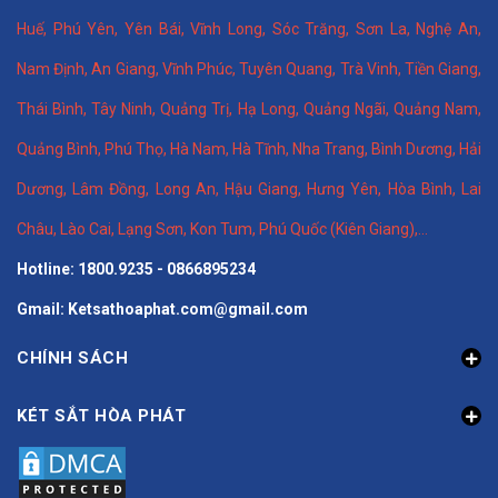
Huế
,
Phú Yên
,
Yên Bái
,
Vĩnh Long
,
Sóc Trăng
,
Sơn La
,
Nghệ An
,
Nam Định
,
An Giang
,
Vĩnh Phúc
,
Tuyên Quang
,
Trà Vinh
,
Tiền Giang
,
Thái Bình
,
Tây Ninh
,
Quảng Trị
,
Hạ Long
,
Quảng Ngãi
,
Quảng Nam
,
Quảng Bình
,
Phú Thọ
,
Hà Nam
,
Hà Tĩnh
,
Nha Trang
,
Bình Dương
,
Hải
Dương
,
Lâm Đồng
,
Long An
,
Hậu Giang
,
Hưng Yên,
Hòa Bình
,
Lai
Châu
,
Lào Cai
,
Lạng Sơn
,
Kon Tum
,
Phú Quốc (Kiên Giang)
,...
Hotline: 1800.9235 - 0866895234
Gmail: Ketsathoaphat.com@gmail.com
CHÍNH SÁCH
KÉT SẮT HÒA PHÁT