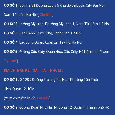
CƠ SỞ 1
:
Số nhà 31 Đường Louis 6 Khu đô thị Louis City Đại Mỗ,
Nam Từ Liêm Hà Nội (
Chi tiết
)
CƠ SỞ 2:
Đường Mỹ Đình, Phường Mỹ Đình 1, Nam Từ Liêm, Hà Nội
CƠ SỞ 3:
Vạn Hạnh, Việt Hưng, Long Biên, Hà Nội
CƠ SỞ 4:
Lạc Long Quân, Xuân La, Tây Hồ, Hà Nội
CƠ SỞ 5:
Đường Cầu Giấy, Quan Hoa, Cầu Giấy, Hà Nội (Chi tiết xem
TẠI ĐÂY
)
ĐỊA CHỈ BÁN
KÉT SẮT TẠI TPHCM
:
CƠ SỞ 1 :
Số 209 Đường Trương Thị Hoa, Phường Tân Thới
Hiệp, Quận 12 HCM
(xem chi tiết bản đồ
TẠI ĐÂY
)
CƠ SỞ 2:
Đường Đoàn Như Hài, Phường 12, Quận 4, Thành phố Hồ