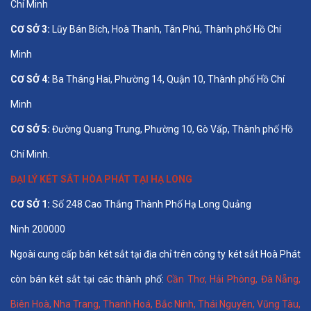
Chí Minh
CƠ SỞ 3:
Lũy Bán Bích, Hoà Thanh, Tân Phú, Thành phố Hồ Chí
Minh
CƠ SỞ 4:
Ba Tháng Hai, Phường 14, Quận 10, Thành phố Hồ Chí
Minh
CƠ SỞ 5:
Đường Quang Trung, Phường 10, Gò Vấp, Thành phố Hồ
Chí Minh.
ĐẠI LÝ KÉT SẮT HÒA PHÁT TẠI HẠ LONG
CƠ SỞ 1:
Số 248 Cao Thắng Thành Phố Hạ Long Quảng
Ninh 200000
Ngoài cung cấp bán két sắt tại địa chỉ trên công ty két sắt Hoà Phát
còn bán két sắt tại các thành phố:
Cần Thơ
,
Hải Phòng
,
Đà Nẵng
,
Biên Hoà
,
Nha Trang
,
Thanh Hoá
, Bắc Ninh,
Thái Nguyên
, Vũng Tàu,