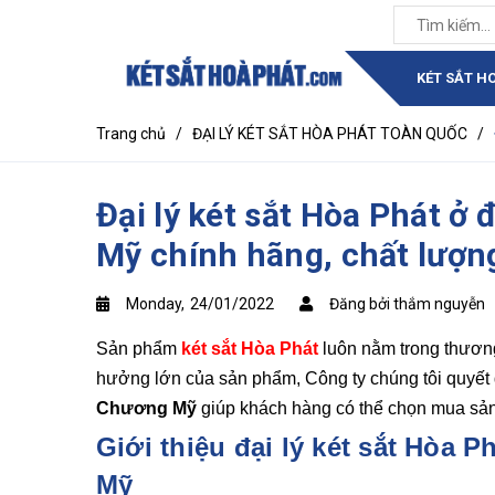
KÉT SẮT H
Trang chủ
/
ĐẠI LÝ KÉT SẮT HÒA PHÁT TOÀN QUỐC
/
Đại lý két sắt Hòa Phát 
Mỹ chính hãng, chất lượn
Monday,
24/01/2022
Đăng bởi thắm nguyễn
Sản phẩm
két sắt Hòa Phát
luôn nằm trong thươn
hưởng lớn của sản phẩm, Công ty chúng tôi quyế
Chương Mỹ
giúp khách hàng có thể chọn mua sản
Giới thiệu đại lý két sắt Hòa
Mỹ