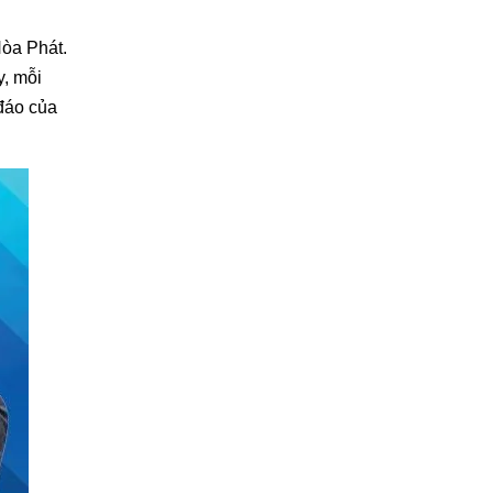
Hòa Phát.
y, mỗi
 đáo của