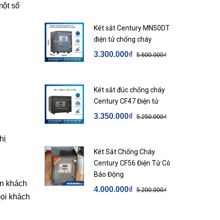
một số
Két sắt Century MN50DT
điện tử chống cháy
3.300.000₫
5.600.000₫
Két sắt đúc chống cháy
Century CF47 Điện tử
3.350.000₫
5.250.000₫
hị
Két Sắt Chống Cháy
Century CF56 Điện Tử Có
Báo Động
ẫn khách
4.000.000₫
5.200.000₫
mọi khách