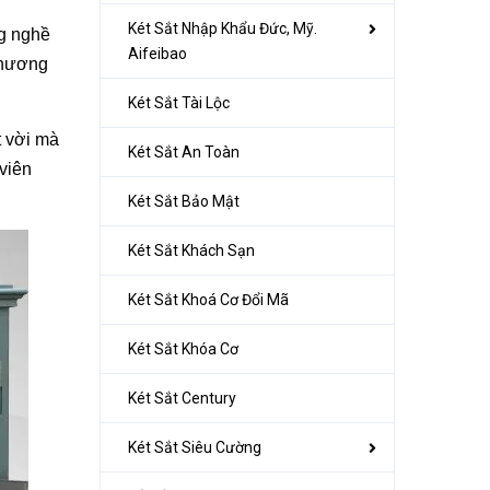
Két Sắt Nhập Khẩu Đức, Mỹ.
ng nghề
Aifeibao
Chương
Két Sắt Tài Lộc
t vời mà
Két Sắt An Toàn
viên
Két Sắt Bảo Mật
Két Sắt Khách Sạn
Két Sắt Khoá Cơ Đổi Mã
Két Sắt Khóa Cơ
Két Sắt Century
Két Sắt Siêu Cường