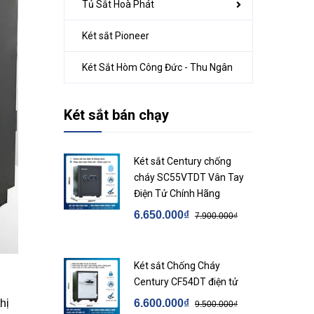
Tủ Sắt Hoà Phát
Két sắt Pioneer
Két Sắt Hòm Công Đức - Thu Ngân
Két sắt bán chạy
Két sắt Century chống
cháy SC55VTDT Vân Tay
Điện Tử Chính Hãng
6.650.000₫
7.900.000₫
Két sắt Chống Cháy
Century CF54DT điện tử
hị
6.600.000₫
9.500.000₫