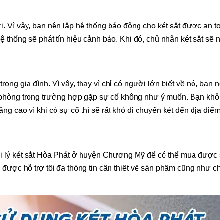
 trị. Vì vậy, bạn nên lắp hệ thống báo động cho két sắt được an 
 thống sẽ phát tín hiệu cảnh báo. Khi đó, chủ nhân két sắt sẽ
rong gia đình. Vì vậy, thay vì chỉ có người lớn biết về nó, bạn n
t sắt phòng trong trường hợp gặp sự cố không như ý muốn. Bạn kh
tầng cao vì khi có sự cố thì sẽ rất khó di chuyển két đến địa điể
ại lý két sắt Hòa Phát ở huyện Chương Mỹ để có thể mua được
ợc hỗ trợ tối đa thông tin cần thiết về sản phẩm cũng như c