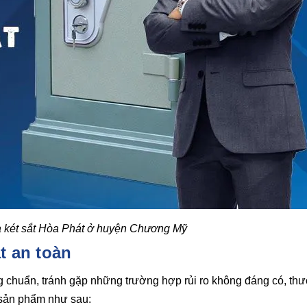
 két sắt Hòa Phát ở huyện Chương Mỹ
t an toàn
g chuẩn, tránh gặp những trường hợp rủi ro không đáng có, th
g sản phẩm như sau: