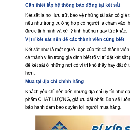
Cần thiết lắp hệ thống báo động tại két sắt
Két sắt là nơi lưu trữ, bảo vệ những tài sản có giá
nếu như trong trường hợp có người lạ chạm vào, hệ
được tình hình và xử lý tình huống ngay tức khắc.
Vị trí két sắt nên để các thành viên cùng biết
Két sắt như là một người bạn của tất cả thành viên t
cả thành viên trong gia đình biết rõ vị trí đặt ké
để két sắt ở những nơi có vị trí khó thấy hay đặt ở 
hơn.
Mua tại địa chỉ chính hãng
Khách yêu chỉ nên đến những địa chỉ uy tín như đ
phẩm CHẤT LƯỢNG, giá ưu đãi nhất. Bạn sẽ luôn đư
bảo hành đảm bảo quyền lợi người mua hàng.