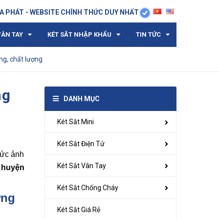
A PHÁT - WEBSITE CHÍNH THỨC DUY NHẤT
VÂN TAY
KÉT SẮT NHẬP KHẨU
TIN TỨC
ng, chất lượng
ng
DANH MỤC
Két Sắt Mini
Két Sắt Điện Tử
sức ảnh
Két Sắt Vân Tay
 huyện
Két Sắt Chống Cháy
ơng
Két Sắt Giá Rẻ