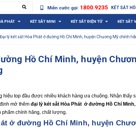
1800.9235
Miễn cước gọi:
KÉT SẮT HÒ
OÀ PHÁT
KÉT SẮT MINI
KÉT SẮT ĐIỆN TỬ
KÉT SẮT 
Đại lý két sắt Hòa Phát ở đường Hồ Chí Minh, huyện Chương Mỹ chính hã
ở đường Hồ Chí Minh, huyện Chươ
g
g hiệu top đầu được nhiều khách hàng ưa chuộng. Nhận thấy 
t định mở thêm
đại lý két sắt Hòa Phát ở
đường Hồ Chí Minh,
 phẩm chính hãng, chất lượng.
 Phát ở đường Hồ Chí Minh, huyện Chư