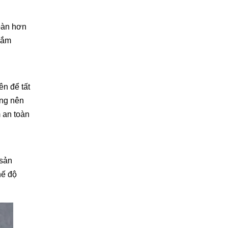
toàn hơn
 nắm
ên để tất
ông nên
m an toàn
 sản
hế độ