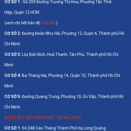
CƠ SỞ 1 :
Số 209 Đường Trương Thị Hoa, Phường Tân Thới
Hiệp, Quận 12 HCM
(xem chi tiết bản đồ
TẠI ĐÂY
)
CƠ SỞ 2:
Đường Đoàn Như Hài, Phường 12, Quận 4, Thành phố Hồ
Chí Minh
CƠ SỞ 3:
Lũy Bán Bích, Hoà Thanh, Tân Phú, Thành phố Hồ Chí
Minh
CƠ SỞ 4:
Ba Tháng Hai, Phường 14, Quận 10, Thành phố Hồ Chí
Minh
CƠ SỞ 5:
Đường Quang Trung, Phường 10, Gò Vấp, Thành phố Hồ
Chí Minh.
ĐẠI LÝ KÉT SẮT HÒA PHÁT TẠI HẠ LONG
CƠ SỞ 1:
Số 248 Cao Thắng Thành Phố Hạ Long Quảng