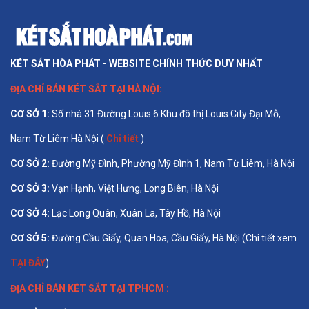
KÉT SẮT HÒA PHÁT - WEBSITE CHÍNH THỨC DUY NHẤT
ĐỊA CHỈ BÁN
KÉT SẮT TẠI HÀ NỘI
:
CƠ SỞ 1
:
Số nhà 31 Đường Louis 6 Khu đô thị Louis City Đại Mỗ,
Nam Từ Liêm Hà Nội (
Chi tiết
)
CƠ SỞ 2:
Đường Mỹ Đình, Phường Mỹ Đình 1, Nam Từ Liêm, Hà Nội
CƠ SỞ 3:
Vạn Hạnh, Việt Hưng, Long Biên, Hà Nội
CƠ SỞ 4:
Lạc Long Quân, Xuân La, Tây Hồ, Hà Nội
CƠ SỞ 5:
Đường Cầu Giấy, Quan Hoa, Cầu Giấy, Hà Nội (Chi tiết xem
TẠI ĐÂY
)
ĐỊA CHỈ BÁN
KÉT SẮT TẠI TPHCM
: