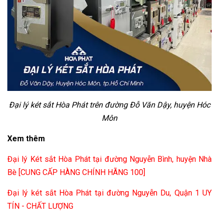
Đại lý két sắt Hòa Phát trên đường Đỗ Văn Dậy, huyện Hóc
Môn
Xem thêm
Đại lý Két sắt Hòa Phát tại đường Nguyễn Bình, huyện Nhà
Bè [CUNG CẤP HÀNG CHÍNH HÃNG 100]
Đại lý két sắt Hòa Phát tại đường Nguyễn Du, Quận 1 UY
TÍN - CHẤT LƯỢNG