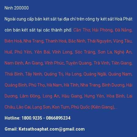
Ninh 200000
Ngoài cung cấp bán két sắt tại địa chỉ trên công ty két sắt Hoà Phát
còn bán két sắt tại các thành phố:
Cần Thơ
,
Hải Phòng
,
Đà Nẵng
,
Biên Hoà
,
Nha Trang
,
Thanh Hoá
, Bắc Ninh,
Thái Nguyên
, Vũng Tàu,
Huế
,
Phú Yên
,
Yên Bái
,
Vĩnh Long
,
Sóc Trăng
,
Sơn La
,
Nghệ An
,
Nam Định
,
An Giang
,
Vĩnh Phúc
,
Tuyên Quang
,
Trà Vinh
,
Tiền Giang
,
Thái Bình
,
Tây Ninh
,
Quảng Trị
,
Hạ Long
,
Quảng Ngãi
,
Quảng Nam
,
Quảng Bình
,
Phú Thọ
,
Hà Nam
,
Hà Tĩnh
,
Nha Trang
,
Bình Dương
,
Hải
Dương
,
Lâm Đồng
,
Long An
,
Hậu Giang
,
Hưng Yên,
Hòa Bình
,
Lai
Châu
,
Lào Cai
,
Lạng Sơn
,
Kon Tum
,
Phú Quốc (Kiên Giang)
,...
Hotline: 1800.9235 - 0866895234
Gmail: Ketsathoaphat.com@gmail.com